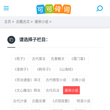
主页
>
古籍古文
>
唐宋小说
>
请选择子栏目：
《荀子》
古代寓言
先秦散文
《儒门事》
《淮南子》
《韩非子》
《山海经》
《资治通鉴》译注
古代微型小说
古典小说
《文心雕龙》释名
古代兵法
唐宋小说
古代计谋
古籍名著
《贞观政要》
明清小说