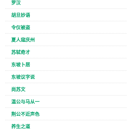
罗汉
胡旦妙语
令仪被盗
夏人寇庆州
苏轼奇才
东坡卜居
东坡议字说
尚苏文
温公与马从一
荆公不近声色
养生之道