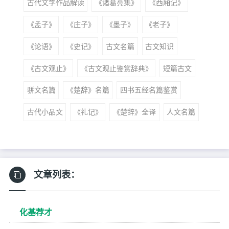
古代文学作品解读
《诸葛亮集》
《西厢记》
《孟子》
《庄子》
《墨子》
《老子》
《论语》
《史记》
古文名篇
古文知识
《古文观止》
《古文观止鉴赏辞典》
短篇古文
骈文名篇
《楚辞》名篇
四书五经名篇鉴赏
古代小品文
《礼记》
《楚辞》全译
人文名篇
文章列表：
化基荐才