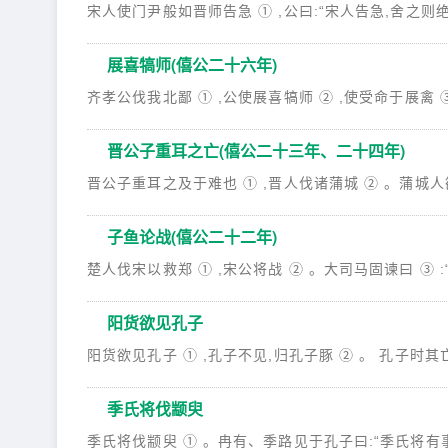
宋人使门尹般如晋师告急 ① ,公曰:“宋人告急,舍之则绝,告
展喜犒师(僖公二十六年)
齐孝公伐我北鄙 ① ,公使展喜犒师 ② ,使受命于展禽 ③
晋公子重耳之亡(僖公二十三年、二十四年)
晋公子重耳之及于难也 ① ,晋人伐诸蒲城 ② 。蒲城人欲战
子鱼论战(僖公二十二年)
楚人伐宋以救郑 ① ,宋公将战 ② 。大司马固谏曰 ③ :“天
阳货欲见孔子
阳货欲见孔子 ① ,孔子不见,归孔子豚 ② 。 孔子时其亡也 
季氏将伐颛臾
季氏将伐颛臾 ① 。冉有、季路见于孔子曰:“季氏将有事于颛臾