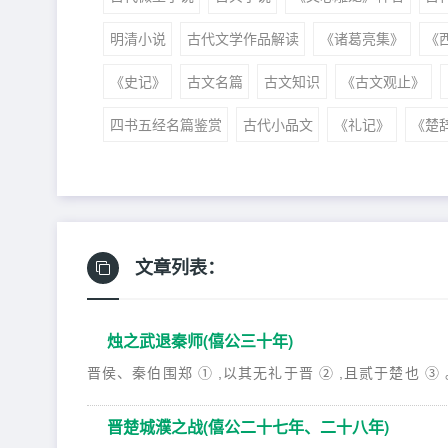
明清小说
古代文学作品解读
《诸葛亮集》
《
《史记》
古文名篇
古文知识
《古文观止》
四书五经名篇鉴赏
古代小品文
《礼记》
《楚
文章列表：
烛之武退秦师(僖公三十年)
晋侯、秦伯围郑 ① ,以其无礼于晋 ② ,且贰于楚也 ③ 。
晋楚城濮之战(僖公二十七年、二十八年)