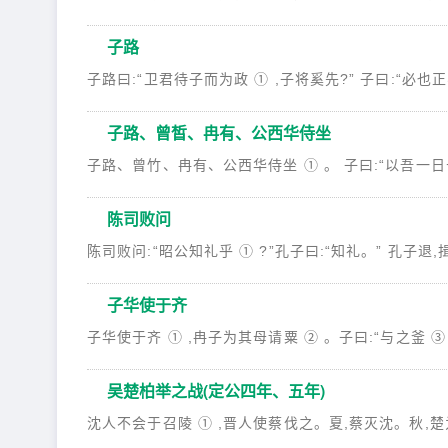
子路
子路曰:“卫君待子而为政 ① ,子将奚先?” 子曰:“必也正名乎
子路、曾皙、冉有、公西华侍坐
子路、曾竹、冉有、公西华侍坐 ① 。 子曰:“以吾一日长乎尔
陈司败问
陈司败问:“昭公知礼乎 ① ?”孔子曰:“知礼。” 孔子退,揖巫
子华使于齐
子华使于齐 ① ,冉子为其母请粟 ② 。子曰:“与之釜 ③ 。”
吴楚柏举之战(定公四年、五年)
沈人不会于召陵 ① ,晋人使蔡伐之。夏,蔡灭沈。秋,楚为