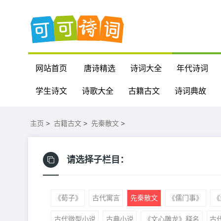
网站首页
唐诗精选
诗词大全
年代诗词
学生诗文
诗歌大全
古籍古文
诗词典故
主页
>
古籍古文
>
先秦散文
>
请选择子栏目：
《荀子》
古代寓言
先秦散文
《儒门事》
《
古代微型小说
古典小说
《文心雕龙》释名
古