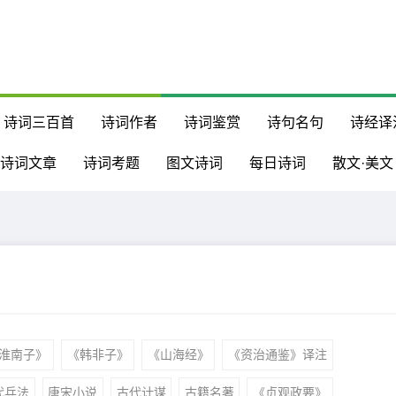
诗词三百首
诗词作者
诗词鉴赏
诗句名句
诗经译
诗词文章
诗词考题
图文诗词
每日诗词
散文·美文
淮南子》
《韩非子》
《山海经》
《资治通鉴》译注
代兵法
唐宋小说
古代计谋
古籍名著
《贞观政要》