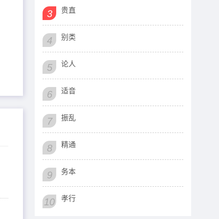
贵直
3
别类
4
论人
5
适音
6
振乱
7
精通
8
务本
9
孝行
10