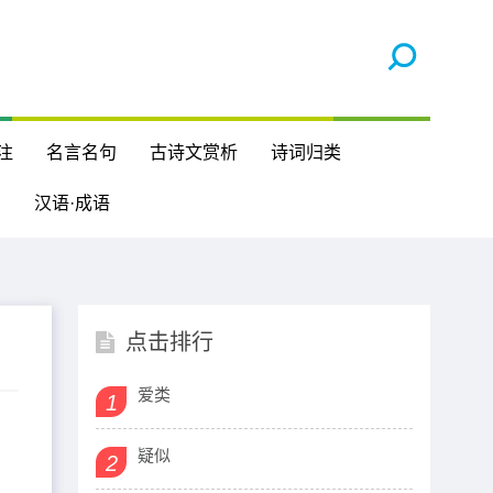
注
名言名句
古诗文赏析
诗词归类
汉语·成语
点击排行
爱类
1
疑似
2