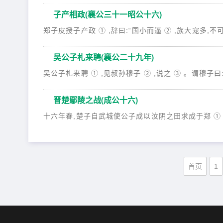
子产相政(襄公三十一昭公十六)
郑子皮授子产政 ① ,辞曰:“国小而逼 ② ,族大宠多,不可为
吴公子札来聘(襄公二十九年)
吴公子札来聘 ① ,见叔孙穆子 ② ,说之 ③ 。谓穆子曰:
晋楚鄢陵之战(成公十六)
十六年春,楚子自武城使公子成以汝阴之田求成于郑 ① 。
首页
1