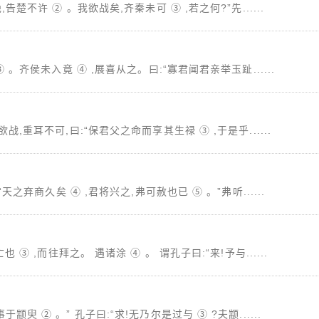
楚不许 ② 。我欲战矣,齐秦未可 ③ ,若之何?”先......
 。齐侯未入竟 ④ ,展喜从之。曰:“寡君闻君亲举玉趾......
,重耳不可,曰:“保君父之命而享其生禄 ③ ,于是乎......
之弃商久矣 ④ ,君将兴之,弗可赦也已 ⑤ 。”弗听......
③ ,而往拜之。 遇诸涂 ④ 。 谓孔子曰:“来!予与......
 ② 。” 孔子曰:“求!无乃尔是过与 ③ ?夫颛......