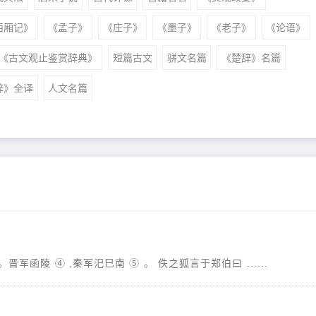
西厢记》
《孟子》
《庄子》
《墨子》
《老子》
《论语》
《古文观止鉴赏辞典》
短篇古文
骈文名篇
《楚辞》名篇
辞》全译
人文名篇
晋军函陵 ④ ,秦军汜巳南 ⑤ 。 佚之狐言于郑伯曰 ......