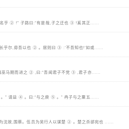
 ② !” 子路曰:“有是哉,子之迂也 ③ !奚其正......
,毋吾以也 ② 。居则曰 ③ :‘不吾知也!’如或......
马期而进之 ② ,曰:“吾闻君子不党 ③ ,君子亦......
 请益 ④ 。曰:“与之庾 ⑤ 。” 冉子与之粟五......
沈故,围蔡。伍员为吴行人以谋楚 ② 。楚之杀郤宛也 ......