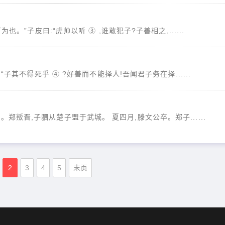
也。”子皮曰:“虎帅以听 ③ ,谁敢犯子?子善相之,......
“子其不得死乎 ④ ?好善而不能择人!吾闻君子务在择......
郑叛晋,子驷从楚子盟于武城。 夏四月,滕文公卒。郑子......
2
3
4
5
末页