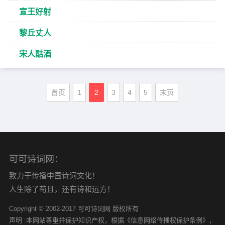
宣王好射
黎丘丈人
宋人酤酒
首页
1
2
3
4
5
末页
可可诗词网：
致力于传播中国诗词文化！
人生除了苟且，还有诗和远方！
Copyright © 2002-2017 可可诗词网 版权所有
声明 :本网站尊重并保护知识产权，根据《信息网络传播权保护条例》，