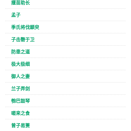
揠苗助长
孟子
季氏将伐颛臾
子击磬于卫
防患之道
极大极细
御人之妻
兰子弄剑
匏巴鼓琴
嗟来之食
曾子易箦