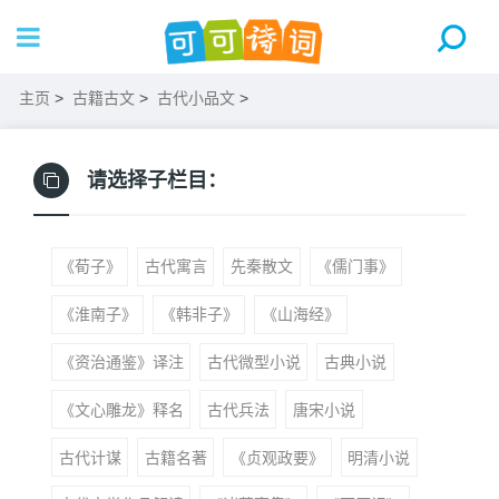
主页
>
古籍古文
>
古代小品文
>
请选择子栏目：
《荀子》
古代寓言
先秦散文
《儒门事》
《淮南子》
《韩非子》
《山海经》
《资治通鉴》译注
古代微型小说
古典小说
《文心雕龙》释名
古代兵法
唐宋小说
古代计谋
古籍名著
《贞观政要》
明清小说