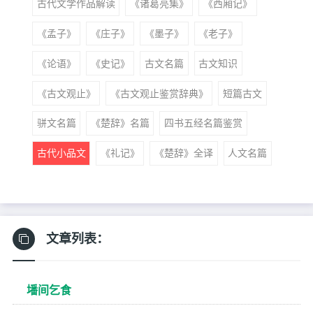
古代文学作品解读
《诸葛亮集》
《西厢记》
《孟子》
《庄子》
《墨子》
《老子》
《论语》
《史记》
古文名篇
古文知识
《古文观止》
《古文观止鉴赏辞典》
短篇古文
骈文名篇
《楚辞》名篇
四书五经名篇鉴赏
古代小品文
《礼记》
《楚辞》全译
人文名篇
文章列表：
墦间乞食