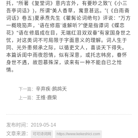
托，“所著《复堂词》意内言外，有要眇之致”(《小三
吾亭词话》)，所谓“美人香草，寓意甚远。”(《白雨斋
词话》卷五)夏承焘先生《瞿髯论词绝句》评说：“万方
一概晓笳声，‘语在修眉’谁解听?”便是指谭词《蝶恋
花》“语在修眉成在目，无端红泪双双垂”有家国身世之
忧，对这类词不可局限于字面意义的理解。词人生于
同、光外患频承之际，以循吏文人，喜谈天下得失。
本篇诉闺中雨夜怨情，似有深意，或托志帏房，眷怀
身世不遇，故怨慕殊深，读来有一种不能自已之怆
情。
辛弃疾·鹧鸪天
下一篇：
王维·鹿柴
上一篇：
发布时间：2019-05-14
文章来源：
可可诗词网
https://www.kekeshici.com