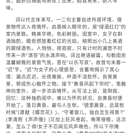
思，曲折而细腻地表现了出来，韵致隽永，耐人寻
味。
词以代言体来写。一二句主要自述所居环境，借
景物传达入夜情怀。启唇映入眼帘的，是“绿酒红灯”的
室内景致。精美华艳，色彩鲜丽。闺室中，女子在斟
酒独酌，蜡炬燃放着红红的光焰，映照出小几上美酒
的碧绿酒色。人悄悄，夜寂寂，只有计时的漏壶不时
传来一声“滴答”的水滴声响。词出艳语破篇，勾勒闺房
温馨娴雅的景致气氛，意在“以乐写哀”，故首句末着一
“迟”字。“迟”为女子的心理感受，含蓄地揭示了其心
境：漏点迟迟，长夜难挨，杯酒不浇愁怀。良宵美
景，顿成伤心触怀之物。接下“黄昏风起下帘时”，笔触
伸向室外，进一步浓染情怀。从写法上说，是倒叙、
回忆：这种独酌闺中，难以为怀的状况，自黄昏时便
开始了。落日黄昏，最勾人生愁。“镜里晨昏，总是愁
时候”(谭献《蝶恋花》)，“守著窗儿，独自怎生得黑?”
(李清照《声声慢》)又加上狂风卷起，晚寒侵檐，这次
第，怎么了得!女子不忍闻见风声晚色，所以下帘掩