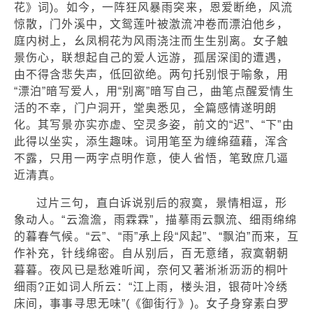
花》词)。如今，一阵狂风暴雨突来，恩爱断绝，风流
惊散，门外溪中，文鸳莲叶被激流冲卷而漂泊他乡，
庭内树上，幺凤桐花为风雨浇注而生生别离。女子触
景伤心，联想起自己的爱人远游，孤居深闺的遭遇，
由不得含悲失声，低回欲绝。两句托别恨于喻象，用
“漂泊”暗写爱人，用“别离”暗写自己，曲笔点醒爱情生
活的不幸，门户洞开，堂奥悉见，全篇感情遂明朗
化。其写景亦实亦虚、空灵多姿，前文的“迟”、“下”由
此得以坐实，添生趣味。词用笔至为缠绵蕴藉，浑含
不露，只用一两字点明作意，使人省悟，笔致庶几逼
近清真。
过片三句，直白诉说别后的寂寞，景情相逗，形
象动人。“云澹澹，雨霖霖”，描摹雨云飘流、细雨绵绵
的暮春气候。“云”、“雨”承上段“风起”、“飘泊”而来，互
作补充，针线绵密。自从别后，百无意绪，寂寞朝朝
暮暮。夜风已是愁难听闻，奈何又著淅淅沥沥的桐叶
细雨?正如词人所云：“江上雨，楼头泪，银荷叶冷绣
床间，事事寻思无味”(《御街行》)。女子身穿素白罗