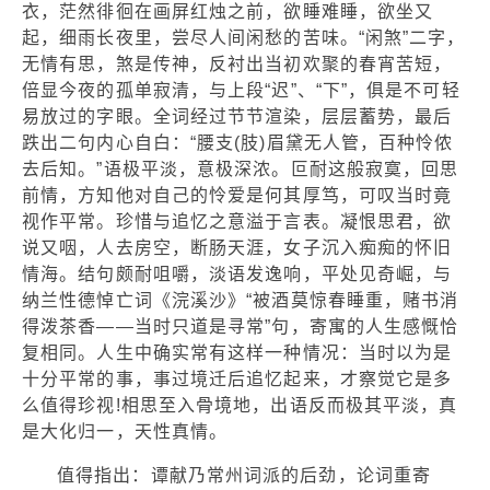
衣，茫然徘徊在画屏红烛之前，欲睡难睡，欲坐又
起，细雨长夜里，尝尽人间闲愁的苦味。“闲煞”二字，
无情有思，煞是传神，反衬出当初欢聚的春宵苦短，
倍显今夜的孤单寂清，与上段“迟”、“下”，俱是不可轻
易放过的字眼。全词经过节节渲染，层层蓄势，最后
跌出二句内心自白：“腰支(肢)眉黛无人管，百种怜侬
去后知。”语极平淡，意极深浓。叵耐这般寂寞，回思
前情，方知他对自己的怜爱是何其厚笃，可叹当时竟
视作平常。珍惜与追忆之意溢于言表。凝恨思君，欲
说又咽，人去房空，断肠天涯，女子沉入痴痴的怀旧
情海。结句颇耐咀嚼，淡语发逸响，平处见奇崛，与
纳兰性德悼亡词《浣溪沙》“被酒莫惊春睡重，赌书消
得泼茶香——当时只道是寻常”句，寄寓的人生感慨恰
复相同。人生中确实常有这样一种情况：当时以为是
十分平常的事，事过境迁后追忆起来，才察觉它是多
么值得珍视!相思至入骨境地，出语反而极其平淡，真
是大化归一，天性真情。
值得指出：谭献乃常州词派的后劲，论词重寄