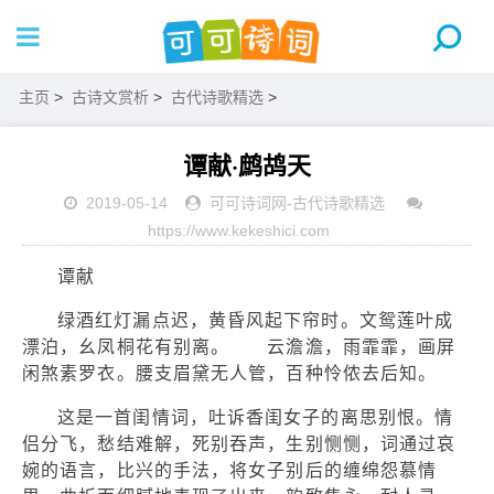
主页
>
古诗文赏析
>
古代诗歌精选
>
谭献·鹧鸪天
2019-05-14
可可诗词网
-
古代诗歌精选
https://www.kekeshici.com
谭献
绿酒红灯漏点迟，黄昏风起下帘时。文鸳莲叶成
漂泊，幺凤桐花有别离。 云澹澹，雨霏霏，画屏
闲煞素罗衣。腰支眉黛无人管，百种怜侬去后知。
这是一首闺情词，吐诉香闺女子的离思别恨。情
侣分飞，愁结难解，死别吞声，生别恻恻，词通过哀
婉的语言，比兴的手法，将女子别后的缠绵怨慕情