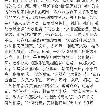
户，退而点灯斟酒，敌熬长夜。“黄昏时”和“漏点迟”构
成的漫长时间过程，“风起下帘”和“绿酒红灯”对举的室
内外寒暖不同的环境氛围，巧妙地披露了女子敏感易
愁的内心世界。就所表现的内容说，与明杨慎《转应
曲》“离人无语消魂，细雨斜风掩门。掩门，掩门，数
尽寒城更点”大致相类;而写法上，谭词顺起逆接，变化
倒装，更显跌宕文致，婉转情思。三、四句变用比兴
手法，和盘托出致愁生恨的根由：“文鸳莲叶成漂泊，
幺凤桐花有别离。”文鸳，即鸳鸯，羽毛有文彩，雄鸟
羽色尤绚丽，故云。幺凤，一种类似凤凰而体形较小
的鸟，因其常于暮春桐花开时集栖桐上，又称桐花
凤。唐李德裕《画桐花凤扇赋序》记载：“成都夹岷
江，矶岸多植紫桐。每至暮春，有灵禽五色，小于玄
鸟，来集桐花，以饮朝露。”苏轼有《异鹊》诗：“家有
五亩园，幺凤集桐花。”鸳鸯、莲叶、幺凤、桐花，民
间风俗中都是美满爱情的象征。鸳鸯双双，戏莲翻
荷，“拂荇戏而波散，排荷翻而水落。”“闻道鸳鸯一鸟
名，教人如有逐春情。”(徐陵《鸳鸯赋》)幺凤桐花，
春风相集，“郎似桐花，妾似桐花凤”(王士祯《蝶恋