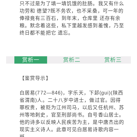
只不过是为了填一填饥饿的肚肠。我又有什么
功劳和 德望?既不务农，也不采桑，可一年的
俸禄竟有三百石，到年末，仓库里 还存有余
粮。默念着这些，私下里越发感到羞愧，乃至
终日都不能把它 遗忘。
赏析一
赏析二
赏析三
【鉴赏导示】
白居易(772—846)，字乐天，下邽(gui)(陕西
省渭南)人。二十八岁中进士，做过官。因得
罪权贵，被贬为江州司马，以后又任杭州、苏
州等地刺史，官至刑部尚书。自号香山居士。
他的诗多以反映人民疾苦为主，是中唐杰出的
现实主义诗人。此章可见白居易诗歌内容一
斑。