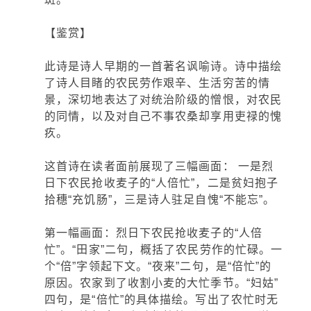
【鉴赏】
此诗是诗人早期的一首著名讽喻诗。诗中描绘
了诗人目睹的农民劳作艰辛、生活穷苦的情
景，深切地表达了对统治阶级的憎恨，对农民
的同情，以及对自己不事农桑却享用吏禄的愧
疚。
这首诗在读者面前展现了三幅画面： 一是烈
日下农民抢收麦子的“人倍忙”，二是贫妇抱子
拾穗“充饥肠”，三是诗人驻足自愧“不能忘”。
第一幅画面：烈日下农民抢收麦子的“人倍
忙”。“田家”二句，概括了农民劳作的忙碌。一
个“倍”字领起下文。“夜来”二句，是“倍忙”的
原因。农家到了收割小麦的大忙季节。“妇姑”
四句，是“倍忙”的具体描绘。写出了农忙时无