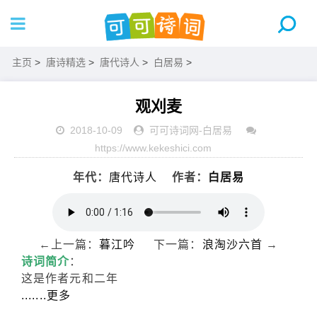
主页
>
唐诗精选
>
唐代诗人
>
白居易
>
观刈麦
2018-10-09
可可诗词网
-
白居易
https://www.kekeshici.com
年代：
唐代诗人
作者：
白居易
←上一篇：
暮江吟
下一篇：
浪淘沙六首
→
诗词简介
：
这是作者元和二年
.......更多