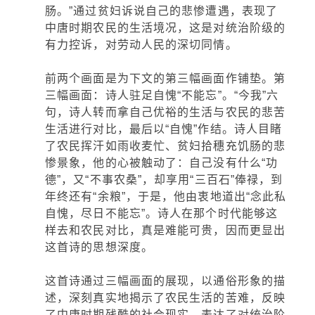
肠。”通过贫妇诉说自己的悲惨遭遇，表现了
中唐时期农民的生活境况，这是对统治阶级的
有力控诉，对劳动人民的深切同情。
前两个画面是为下文的第三幅画面作铺垫。第
三幅画面：诗人驻足自愧“不能忘”。“今我”六
句，诗人转而拿自己优裕的生活与农民的悲苦
生活进行对比，最后以“自愧”作结。诗人目睹
了农民挥汗如雨收麦忙、贫妇拾穗充饥肠的悲
惨景象，他的心被触动了：自己没有什么“功
德”，又“不事农桑”，却享用“三百石”俸禄，到
年终还有“余粮”，于是，他由衷地道出“念此私
自愧，尽日不能忘”。诗人在那个时代能够这
样去和农民对比，真是难能可贵，因而更显出
这首诗的思想深度。
这首诗通过三幅画面的展现，以通俗形象的描
述，深刻真实地揭示了农民生活的苦难，反映
了中唐时期残酷的社会现实，表达了对统治阶