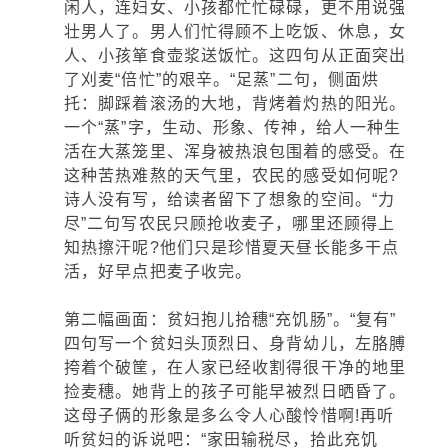
闲人，连妇女、小孩都忙忙碌碌，更不用说强
壮男人了。男人们忙得顾不上吃饭、休息，女
人、小孩箪食壶浆送饭忙。这四句从正面突出
了刈麦“倍忙”的艰辛。“足蒸”二句，侧面烘
托：脚踩着滚汤的大地，背烤着灼热的阳光。
一个“蒸”字，生动、形象、传神，给人一种生
活在大蒸笼里、浑身被热浪包围着的感受。在
这种苦热难熬的天气里，农民的感受如何呢?
诗人没有写，给读者留下了想象的空间。“力
尽”二句写农民只顾抢收麦子，哪里还顾得上
知热擦汗呢?他们只是珍惜夏天昼长能多干点
活，好早点把麦子收完。
第二幅画面：贫妇抱儿拾穗“充饥肠”。“复有”
四句写一个贫妇头顶烈日、身背幼儿，左胳膊
挎着个破筐，在人家已经收割得很干净的地里
捡麦穗。她背上的孩子可能早被烈日晒昏了。
这母子俩的形象是多么令人心酸怜惜啊!再听
听贫妇的诉说吧：“家田输税尽，拾此充饥