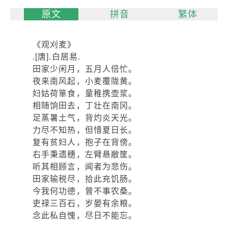
原文
拼音
繁体
《观刈麦》
.[唐].白居易.
田家少闲月，五月人倍忙。
夜来南风起，小麦覆陇黄。
妇姑荷箪食，童稚携壶浆。
相随饷田去，丁壮在南冈。
足蒸暑土气，背灼炎天光。
力尽不知热，但惜夏日长。
复有贫妇人，抱子在背傍。
右手秉遗穗，左臂悬敝筐。
听其相顾言，闻者为悲伤。
田家输税尽，拾此充饥肠。
今我何功德，曾不事农桑。
吏禄三百石，岁晏有余粮。
念此私自愧，尽日不能忘。