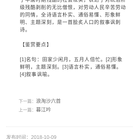
级残酷剥削的无比僧恨，对劳动人民辛苦劳动
的同情，全诗语言朴实、通俗易懂、形象鲜
明、主题深刻，是一首脍炙人口的叙事讽刺
诗。
【鉴赏要点】
[1]名句：田家少闲月，五月人倍忙。[2]形象
鲜明，主题深刻。[3]语言朴实，通俗易懂。
[4]叙事讽喻。
浪淘沙六首
下一篇：
暮江吟
上一篇：
发布时间：2018-10-09