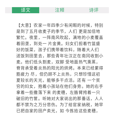
译文
注释
诗评
【大意】农家一年四季少有闲暇的时候，特别
是到了五月收麦子的季节，人们 更是加倍地
繁忙。夜里，一阵南风吹起，满地的小麦覆盖
着田垄，到处一 片金黄。妇女们担着竹篮盛
好的饭菜，孩子们携带着饮料，随着大人们
送饭到田里去，那些青年壮汉正在南冈收割小
麦。他们低头割麦，双脚 受地面热气熏蒸，
脊背承受着炎热的阳光的烘烤。本来已经累得
筋疲力 尽，但仍顾不上炎热，只想珍惜这初
夏较长的天光，能够多干点活。还有 一个贫
穷的妇女，抱着小孩站在他们身旁。她的右手
拿着一些撒落下来 的麦穗，左胳臂挎着一只
破旧的竹筐。听她对大家说出的那番话，人人
都不禁为之万分悲伤。为了给官家纳税，她早
已把自家的田产卖光，如 今拣拾这些麦穗，