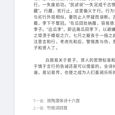
行，一失废前功。”民谚说“一失足成千古
藏”。行藏，犹行止，这里偏义于行。行
与劣行外观相似，要防止人怀疑而误断。
履，李下不整冠。”在瓜田处纳履，容易使
李子。“远瓜李”，即远离瓜田李下，以避
之堤溃于蝼蚁之穴，七尺之躯丧于一指之
注意言和行，考虑先和后，警惕真与伪，
子和贤人了。
白居易关于君子、贤人的思想标准和我
于慎于言行的告诫还是可以借鉴的。全诗
谐，易记易传，也使之成为人们喜闻乐听
效陶潜体诗十六首
下一篇：
竹枝词四首
上一篇：