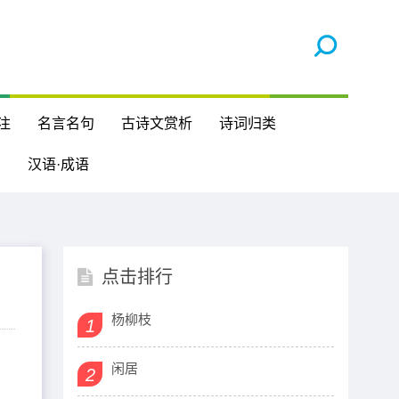
注
名言名句
古诗文赏析
诗词归类
汉语·成语
点击排行
杨柳枝
1
闲居
2