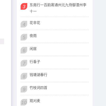
东南行一百韵寄通州元九侍御澧州李
3
十一
花非花
4
夜雨
5
闲居
6
行香子
7
钱塘湖春行
8
竹枝词四首
9
观刈麦
10