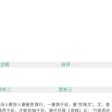
注释
诗评
赏析二
赏析三
教导人要敏思慎行，一要慎于初，要“防悔尤”。尤，差
慎思于前，才能防悔于后。唐代可隆《观棋》云：“万般思后