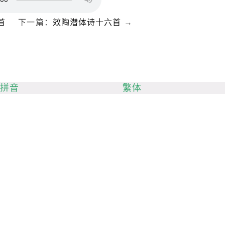
首
下一篇：
效陶潜体诗十六首
→
拼音
繁体