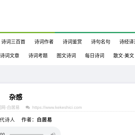
诗词三百首
诗词作者
诗词鉴赏
诗句名句
诗经译
诗词文章
诗词考题
图文诗词
每日诗词
散文·美文
杂感
词网
-
白居易
https://www.kekeshici.com
代诗人
作者：
白居易