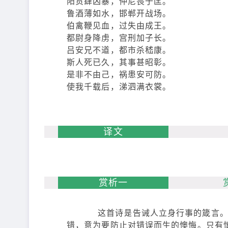
阳货肆凶暴，仲尼畏于匡。
鲁酒薄如水，邯郸开战场。
伯禽鞭见血，过失由成王。
都尉身降虏，宫刑加子长。
吕安兄不道，都市杀嵇康。
斯人死已久，其事甚昭彰。
是非不由己，祸患安可防。
使我千载后，涕泗满衣裳。
译文
赏析一
这首诗是告诫人立身行事的箴言。诗人
错，意为要防止对错误而生的懊悔。只有