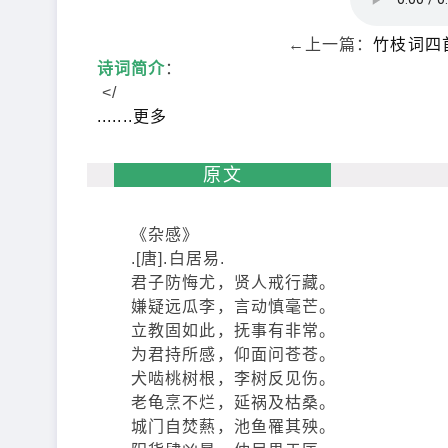
←上一篇：
竹枝词四
诗词简介
：
</
.......更多
原文
《杂感》
.[唐].白居易.
君子防悔尤，贤人戒行藏。
嫌疑远瓜李，言动慎毫芒。
立教固如此，抚事有非常。
为君持所感，仰面问苍苍。
犬啮桃树根，李树反见伤。
老龟烹不烂，延祸及枯桑。
城门自焚爇，池鱼罹其殃。