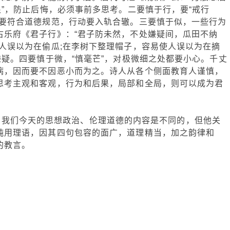
恨”，防止后悔，必须事前多思考。二要慎于行，要“戒行
为要符合道德规范，行动要入轨合辙。三要慎于似，一些行为
古乐府《君子行》：“君子防未然，不处嫌疑间，瓜田不纳
人误以为在偷瓜;在李树下整理帽子，容易使人误以为在摘
嫌疑。四要慎于微，“慎毫芒”，对极微细之处都要小心。千丈
病，因而要不因恶小而为之。诗人从各个侧面教育人谨慎，
思考主观和客观，行为和后果，局部和全局，则可以成为君
们今天的思想政治、伦理道德的内容是不同的，但他关
纯用理语，因其四句包容的面广，道理精当，加之韵律和
的教言。