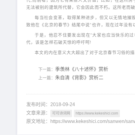
代;而前者，因为它有某些人文价值，比如，在这所房
无法被别的建筑所代替，它会因此而不朽。这所老而
每当社会变革，取得某种进步，但又以无情地摧
致他在《北京的春节》结尾中说“也许，现在过年没有
于是，他忍不住要发出现在“大家也应当快乐的过
代，该是怎样石破天惊的呼吁呵!
本文的内在意义大大超出了对于北京春节习俗的描
季羡林《八十述怀》赏析
下一篇：
朱自清《背影》赏析二
上一篇：
发布时间：2018-09-24
文章来源：
可可诗词网
https://www.kekeshici.com
原文地址：https://www.kekeshici.com/sanwen/s