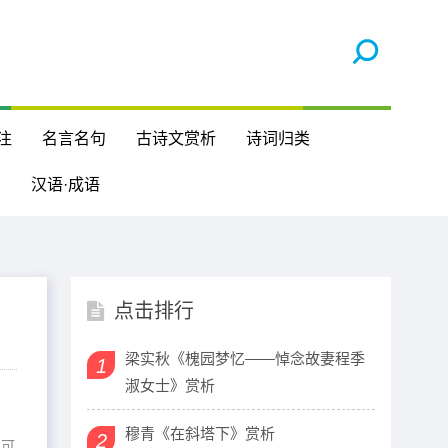
注
名言名句
古诗文赏析
诗词归类
汉语·成语
点击排行
梁实秋《槐园梦忆——悼念故妻程季
1
淑女士》赏析
穆青《在斜塔下》赏析
2
。可