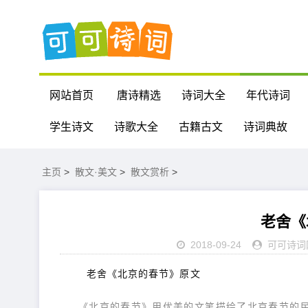
网站首页
唐诗精选
诗词大全
年代诗词
学生诗文
诗歌大全
古籍古文
诗词典故
主页
>
散文·美文
>
散文赏析
>
老舍《
2018-09-24
可可诗词
老舍《北京的春节》原文
《北京的春节》用优美的文笔描绘了北京春节的民