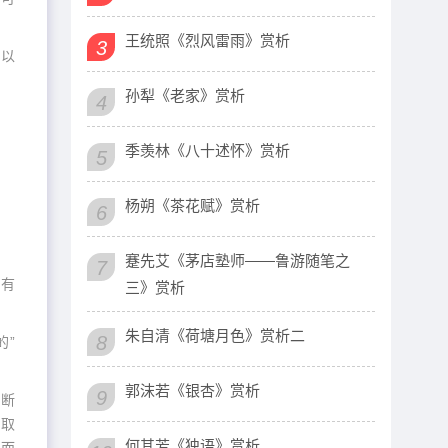
王统照《烈风雷雨》赏析
3
。以
孙犁《老家》赏析
4
季羡林《八十述怀》赏析
5
杨朔《茶花赋》赏析
6
蹇先艾《茅店塾师——鲁游随笔之
7
，有
三》赏析
朱自清《荷塘月色》赏析二
8
的”
郭沫若《银杏》赏析
9
不断
所取
何其芳《独语》赏析