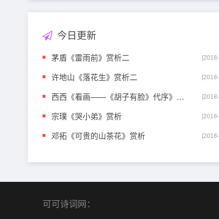
今日更新
茅盾《雷雨前》赏析二
[2018
许地山《落花生》赏析二
[2018
西西《看画——《胡子有脸》代序》赏析
[2018
宗璞《哭小弟》赏析
[2018
邓拓《可贵的山茶花》赏析
[2018
可可诗词网：