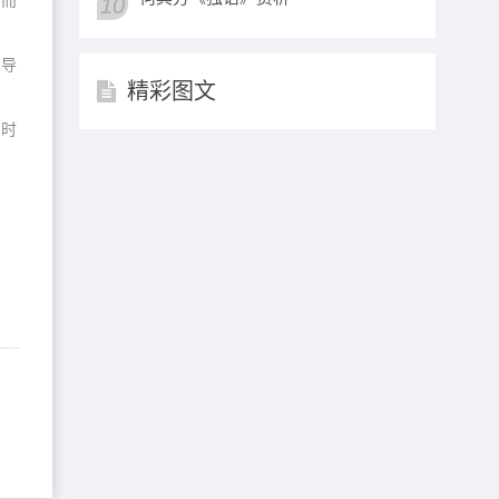
，而
10
。
便导
精彩图文
的时