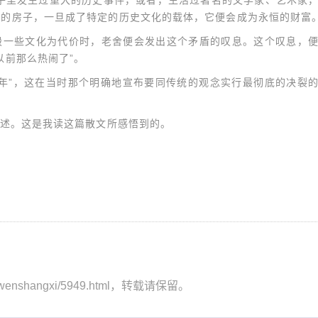
子里发生过重大的历史事件，或者，生活过著名的文学家、艺术家
破的房子，一旦成了特定的历史文化的载体，它便会成为永恒的财富
毁一些文化为代价时，老舍便会发出这个矛盾的叹息。这个叹息，
以前那么热闹了”。
年”，这在当时那个明确地宣布要同传统的观念实行最彻底的决裂
述。这是我读这篇散文所感悟到的。
anwenshangxi/5949.html，转载请保留。