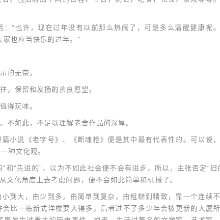
话：“也许，现在过年没有以前那么热闹了，可是多么清醒健康呢
大家也应当快乐的过年。”
示的无奈。
往，保留和发扬的善良愿望。
值得玩味。
。不如此，不足以理解老舍作品的深厚。
短篇小说《老字号》、《断魂枪》便是其中最有代表性的。可以说
的一种文化观。
的”和“先进的”，以为不如此社会便不会有进步，所以，主张否定“旧
，从文化角度上去考虑问题，便不会如此简单和机械了。
由小到大，由少到多，由简单到复杂，由粗糙到精致，靠一个连续
许会比一栋新式洋楼要大得多，后者过不了多少年会被更新的大厦