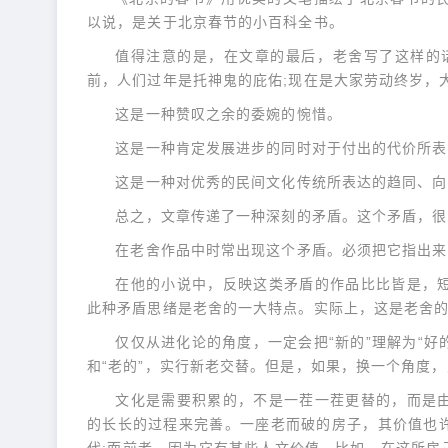
以说，是关于北京春节的小百科全书。
值得注意的是，在文章的最后，老舍写了这样的
前，人们过年是托神鬼的庇佑;现在是大家劳动终岁，
这是一种赞叹之余的委婉的惋惜。
这是一种肯定发展进步的同时对于付出的代价所表
这是一种对优秀的民间文化传统所表达的趋同、向
总之，文章传递了一种深刻的矛盾。这个矛盾，很
在老舍作品中时常出现这个矛盾。必须把它指出来
在他的小说中，反映这类矛盾的作品比比皆是，
此种矛盾思绪是老舍的一大特点。实际上，这是老舍
仅仅从进化论的角度，一定会把“新的”理解为“好
和“老的”，实行新老交替。但是，如果，换一个角度
文化是需要积累的，不是一茬一茬更替的，而是
的长长的过程来完善。一座老而破的房子，其价值也