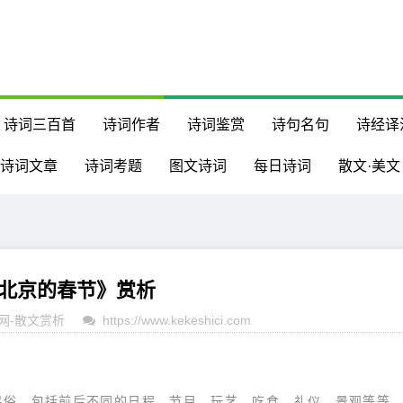
诗词三百首
诗词作者
诗词鉴赏
诗句名句
诗经译
诗词文章
诗词考题
图文诗词
每日诗词
散文·美文
北京的春节》赏析
网
-
散文赏析
https://www.kekeshici.com
俗，包括前后不同的日程，节目，玩艺，吃食，礼仪，景观等等