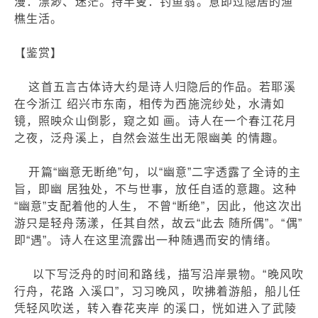
漫：漂渺、迷茫。持竿叟：钓鱼翁。意即过隐居的渔
樵生活。
【鉴赏】
这首五言古体诗大约是诗人归隐后的作品。若耶溪
在今浙江 绍兴市东南，相传为西施浣纱处，水清如
镜，照映众山倒影，窥之如 画。诗人在一个春江花月
之夜，泛舟溪上，自然会滋生出无限幽美 的情趣。
开篇“幽意无断绝”句，以“幽意”二字透露了全诗的主
旨，即幽 居独处，不与世事，放任自适的意趣。这种
“幽意”支配着他的人生， 不曾“断绝”，因此，他这次出
游只是轻舟荡漾，任其自然，故云“此去 随所偶”。“偶”
即“遇”。诗人在这里流露出一种随遇而安的情绪。
以下写泛舟的时间和路线，描写沿岸景物。“晚风吹
行舟，花路 入溪口”，习习晚风，吹拂着游船，船儿任
凭轻风吹送，转入春花夹岸 的溪口，恍如进入了武陵