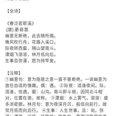
【全诗】
《春泛若耶溪》
.[唐].綦毋潜.
幽意无断绝，此去随所偶。
晚风吹行舟，花路入溪口。
际夜转西壑，隔山望南斗。
潭烟飞溶溶，林月低向后。
生事且弥漫，愿为持竿叟。
【注释】
①幽意句：意为隐居之意一直不曾断绝。一说幽意为
放任自适的情趣。偶：遇。 ②际夜：适逢夜间。际，
适逢，恰遇。壑：山沟。南斗即斗宿，因同北斗相
对，位置在南，故称。 ③潭烟：水上雾气。溶溶：盛
多浓密貌。林月句：意为夜深月沉，船低向前行，故
觉月低而向后行。 ④生事：人生世事。且：尚。弥