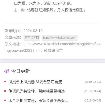
山为樽，水为沼，酒徒历历坐洲岛。
估客昼眠知浪静，舟人夜语觉潮生。
上一篇：
发布时间：2024-03-10
文章来源：
可可诗词网
https://www.kekeshici.com
原文地址：https://www.kekeshici.com/shicimingju/ticai/lvx
ingyouwan/3231.html，转载请保留。
今日更新
凤凰台上凤凰游 凤去台空江自流
[2019-02-11]
传语风光共流转，暂时相赏莫相违。
[2018-09-24]
木兰之枻沙棠舟，玉箫金管坐两头。美酒樽中置千斛，载
[2018-09-09]