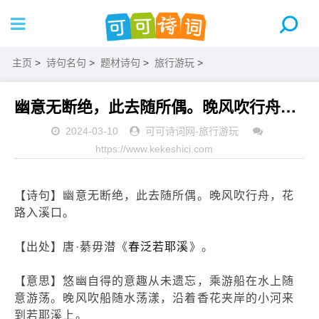
主页
>
诗句名句
>
题材诗句
>
旅行游玩
>
幽意无断绝，此去随所偶。晚风吹行舟，花路入溪口。
2024-03-10
可可诗词网
-
旅行游玩
https://www.kekeshici.com
【诗句】幽意无断绝，此去随所偶。晚风吹行舟，花
路入溪口。
【出处】唐·綦毋潜《
春泛若耶溪
》。
【意思】悠幽自得的意趣从未遗忘，乘游船在水上随
意游荡。晚风吹船随水荡漾，沿着香花夹岸的小河来
到若耶溪上。