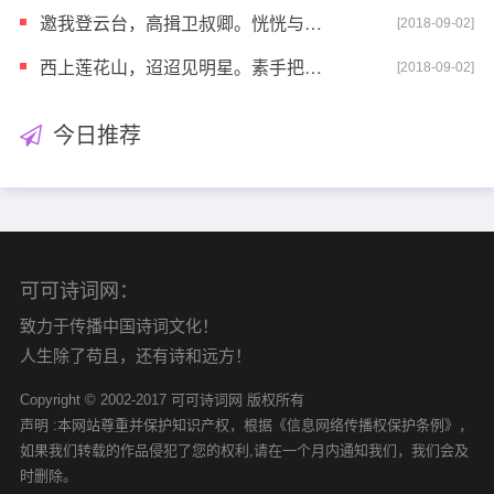
邀我登云台，高揖卫叔卿。恍恍与之去，驾鸿凌紫冥。
[2018-09-02]
西上莲花山，迢迢见明星。素手把芙蓉，虚步蹑太清。霓
[2018-09-02]
今日推荐
可可诗词网：
致力于传播中国诗词文化！
人生除了苟且，还有诗和远方！
Copyright © 2002-2017 可可诗词网 版权所有
声明 :本网站尊重并保护知识产权，根据《信息网络传播权保护条例》，
如果我们转载的作品侵犯了您的权利,请在一个月内通知我们，我们会及
时删除。