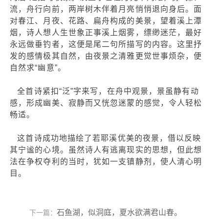
流，舟行向前，两岸树木伴着月亮悄悄退向身后。面
对春江、月夜、花路、扁舟构成的美景，望着溪上潭
烟，诗人想人生世象正事溪上烟雾，缥缈迷茫，最好
永远做垂钓者，这便是尾二句所描写的内容。这里抒
发的感情极其自然，由夜景之清雅更觉世事烦杂，便
自然求“幽意”。
全首诗紧扣“泛”字来写，在舟中观景，景虽静有动
感，形成幽美、寂静而又恍忽迷蒙的感觉，令人轻松
畅适。
这首诗成功地描绘了若耶溪优美的夜景，借以反映
其宁谧的心境。虽然诗人有逃离现实的思想，但此想
法在争权夺利的当时，犹如一支镇静剂，使人清心明
目。
石鱼湖，似洞庭，夏水欲满君山春。
下一篇：