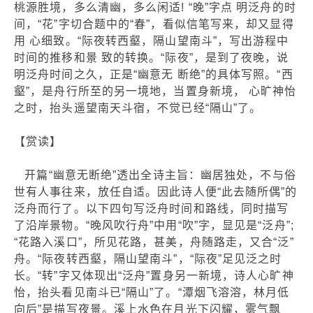
桃源胜境，多么清幽，多么闲适! “晚”字点 明泛舟的时
间，“花”字切合题中的“春”，看似信笔写来，却又显得
用 心细致。“际夜转西壑，隔山望南斗”，写出游程中
时间的推移和景 致的转换。“际夜”，是到了夜晚，说
明泛舟时间之久，正是“幽意无 断绝”的具体写照。“西
壑”，是舟行所至的另一境地，当置身新境， 心旷神怡
之时，抬头遥望南天斗宿，不觉已经“隔山”了。
【赏读】
开篇“幽意无断绝”透出全诗主旨：幽居独处，不与俗
世有人事往来，放任自适。因此诗人便“此去随所偶”的
泛舟而行了。以下四句写泛舟时间和路线，同时描写
了沿岸景物。“晚风吹行舟”中用“吹”字，显见是“泛舟”;
“花路入溪口”，所见花路，甚美，舟随路走，又合“泛”
舟。“际夜转西壑，隔山望南斗”，“际夜”足见泛之时
长。“转”字又体现出“泛舟”置身另一新境，诗人心旷神
怡，抬头看见南斗已“隔山”了。“潭烟飞溶溶，林月低
向后”是描写夜景。溪上水色在月光下闪耀，雾气飘