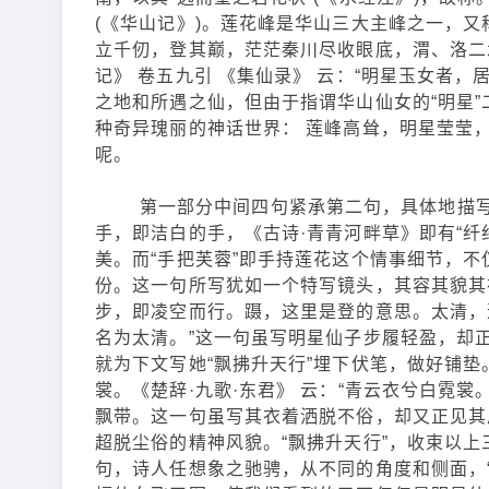
(《华山记》)。莲花峰是华山三大主峰之一，
立千仞，登其巅，茫茫秦川尽收眼底，渭、洛二
记》 卷五九引 《集仙录》 云：“明星玉女者
之地和所遇之仙，但由于指谓华山仙女的“明星
种奇异瑰丽的神话世界： 莲峰高耸，明星莹莹
呢。
第一部分中间四句紧承第二句，具体地描写了
手，即洁白的手，《古诗·青青河畔草》即有“
美。而“手把芙蓉”即手持莲花这个情事细节，
份。这一句所写犹如一个特写镜头，其容其貌其
步，即凌空而行。蹑，这里是登的意思。太清，道
名为太清。”这一句虽写明星仙子步履轻盈，却
就为下文写她“飘拂升天行”埋下伏笔，做好铺垫
裳。《楚辞·九歌·东君》 云：“青云衣兮白霓
飘带。这一句虽写其衣着洒脱不俗，却又正见其
超脱尘俗的精神风貌。“飘拂升天行”，收束以
句，诗人任想象之驰骋，从不同的角度和侧面，