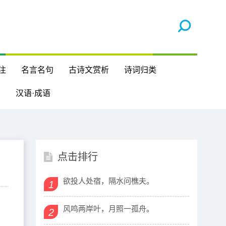
注
名言名句
古诗文赏析
诗词归类
汉语·成语
点击排行
欲投人处宿，隔水问樵夫。
1
风鸣两岸叶，月照一孤舟。
2