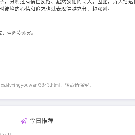
子，分明还有愤世疾俗、超然欲仙的诗人。因此，诗人把这
时彼境的心情和追求也就表现得越充分、越深刻。
去，驾鸿凌紫冥。
u/ticai/lvxingyouwan/3843.html，转载请保留。
今日推荐
-02-11]