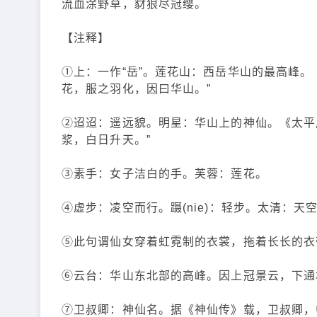
流血涂野草，豺狼尽冠缨。
【注释】
①上：一作“岳”。莲花山：西岳华山的最高峰
花，服之羽化，因曰华山。”
②迢迢：遥远貌。明星：华山上的神仙。《太平
浆，白日升天。”
③素手：女子洁白的手。芙蓉：莲花。
④虚步：凌空而行。蹑(nie)：轻步。太清：天
⑤此句谓仙女穿着虹霓制的衣裳，拖着长长的衣
⑥云台：华山东北部的高峰。因上冠景云，下通
⑦卫叔卿：神仙名。据《神仙传》载，卫叔卿，