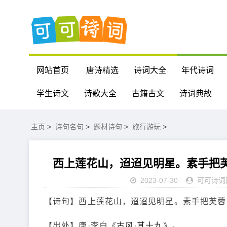
网站首页
唐诗精选
诗词大全
年代诗词
学生诗文
诗歌大全
古籍古文
诗词典故
主页
>
诗句名句
>
题材诗句
>
旅行游玩
>
西上莲花山，迢迢见明星。素手把
2023-07-30
可可诗词
【诗句】西上莲花山，迢迢见明星。素手把芙蓉
【出处】唐·李白《
古风·其十九
》。