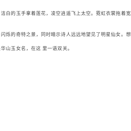
。洁白的玉手拿着莲花，凌空逍遥飞上太空。霓虹衣裳拖着宽
 闪烁的奇特之景，同时暗示诗人远远地望见了明星仙女。想
是华山玉女名，在这 里一语双关。