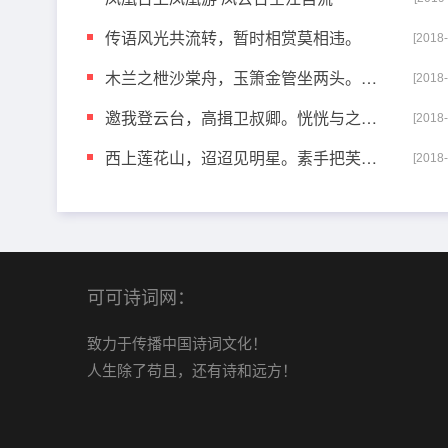
传语风光共流转，暂时相赏莫相违。
[2018
木兰之枻沙棠舟，玉箫金管坐两头。美酒樽中置千斛，载
[2018
邀我登云台，高揖卫叔卿。恍恍与之去，驾鸿凌紫冥。
[2018
西上莲花山，迢迢见明星。素手把芙蓉，虚步蹑太清。霓
[2018
可可诗词网：
致力于传播中国诗词文化！
人生除了苟且，还有诗和远方！