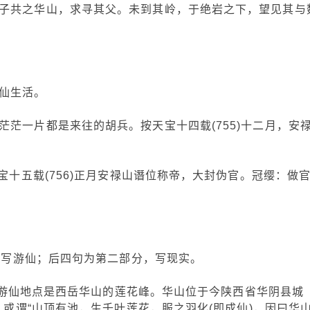
子共之华山，求寻其父。未到其岭，于绝岩之下，望见其与
仙生活。
茫一片都是来往的胡兵。按天宝十四载(755)十二月，安
宝十五载(756)正月安禄山谮位称帝，大封伪官。冠缨：做
写游仙；后四句为第二部分，写现实。
仙地点是西岳华山的莲花峰。华山位于今陕西省华阴县城
。或谓“山顶有池，生千叶莲花，服之羽化(即成仙)，因曰华山