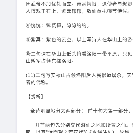
因武帝不加优礼而去。帝甚悔恨，遣使者与叔卿
人博戏于石上，紫云郁郁，数仙童执幢节侍候。
⑧恍恍：犹恍惚，隐隐约约。
⑨紫冥：紫色的云空。以上写诗人在华山上的游
⑩二句谓在华山上低头俯看洛阳一带平原，只见茫
山叛军占领东都洛阳。
(11)二句写安禄山占领洛阳后人民惨遭屠杀，天
者的代称。
【赏析】
全诗明显地分为两部分： 前十句为第一部分，
开首两句先分别交代游仙之地和所置之仙。游
南，以其“远而望之若花状”(《水经注》)，故称