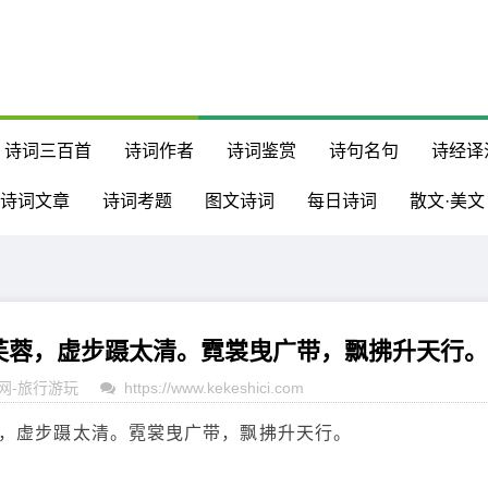
诗词三百首
诗词作者
诗词鉴赏
诗句名句
诗经译
诗词文章
诗词考题
图文诗词
每日诗词
散文·美文
芙蓉，虚步蹑太清。霓裳曳广带，飘拂升天行。
网
-
旅行游玩
https://www.kekeshici.com
，虚步蹑太清。霓裳曳广带，飘拂升天行。