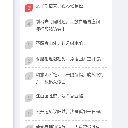
之子期宿来，孤琴候萝径。
3
别君去时何时还，且放白鹿青崖间，
4
须行即骑访名山。
客路青山外，行舟绿水前。
5
移船相近邀相见，添酒回灯重开宴。
6
幽意无断绝，此去随所偶。晚风吹行
7
舟，花路入溪口。
江山留胜迹，我辈复登临。
8
云开远见汉阳城，犹是孤帆一日程。
9
估客昼眠知浪静，舟人夜语觉潮生。