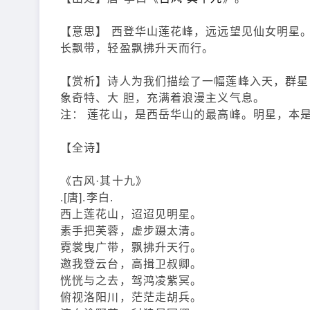
【意思】 西登华山莲花峰，远远望见仙女明星
长飘带，轻盈飘拂升天而行。
【赏析】诗人为我们描绘了一幅莲峰入天，群星
象奇特、大 胆，充满着浪漫主义气息。
注： 莲花山，是西岳华山的最高峰。明星，本
【全诗】
《古风·其十九》
.[唐].李白.
西上莲花山，迢迢见明星。
素手把芙蓉，虚步蹑太清。
霓裳曳广带，飘拂升天行。
邀我登云台，高揖卫叔卿。
恍恍与之去，驾鸿凌紫冥。
俯视洛阳川，茫茫走胡兵。