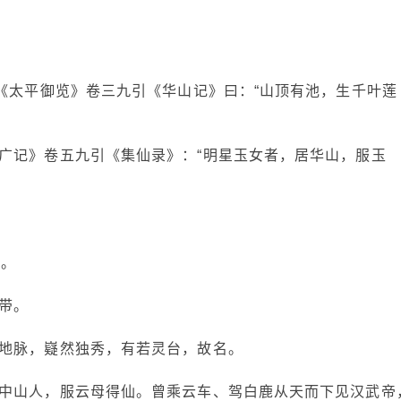
。《太平御览》卷三九引《华山记》曰：“山顶有池，生千叶莲
广记》卷五九引《集仙录》：“明星玉女者，居华山，服玉
空。
带。
地脉，嶷然独秀，有若灵台，故名。
中山人，服云母得仙。曾乘云车、驾白鹿从天而下见汉武帝