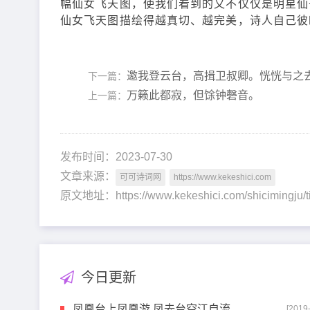
幅仙女飞天图，使我们看到的又不仅仅是明星仙
仙女飞天图描绘得越真切、越完美，诗人自己彼
邀我登云台，高揖卫叔卿。恍恍与之
下一篇：
万籁此都寂，但馀钟磬音。
上一篇：
发布时间：2023-07-30
文章来源：
可可诗词网
https://www.kekeshici.com
原文地址：https://www.kekeshici.com/shicimingj
今日更新
凤凰台上凤凰游 凤去台空江自流
[2019