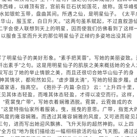
又称西峰，以峰顶有宫，宫前有巨石状如莲花，故称。莲华峰
水如银蛇玉带，盘曲其间。所遇之仙，是明星仙子。《太平
，居华山，服玉浆，白日升天。”这两句虽系赋起，不过直叙游
”二字会使人联想到天上的明星，因而使我们仿佛看到了这样
，以服食玉浆而升天的那位明星仙子正绰约多姿地出没其间
明星仙子的美好形象。“素手把芙蓉”，写她的美丽姿致。
纤纤出素手”之句。这是用明星仙子的肌肤之美来概括她的全人
不仅写出了她的举止情貌之美，而且还很切合她华山仙子的身
神其情状，都宛然如见。“虚步蹑太清”，写她的轻盈步履。
家语，指高空。《抱扑子·内篇·杂应》 云：“上升四十里
正见其体态轻盈，而唯其体态轻盈，才得以凌空而行。这样
。“霓裳曳广带”，写她衣着娴雅洒脱。霓裳，云霓做成的衣
裳。”这里特指仙家所着服装。曳，摇曳的意思。广带，指宽大
风度的雍容娴雅。而透过其雍容娴雅的风度，又可进而窥见
上三句，进而写出她迎风飘拂、飞升天际的超然神韵。以上四
“全方位”地为我们描绘出一幅栩栩欲活的仙女飞天图。通过