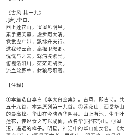
《古风·其十九》
.[唐].李白.
西上莲花山，迢迢见明星。
素手把芙蓉，虚步蹑太清。
霓裳曳广带，飘拂升天行。
邀我登云台，高揖卫叔卿。
恍恍与之去，驾鸿凌紫冥。
俯视洛阳川，茫茫走胡兵。
流血涂野草，豺狼尽冠缨。
【注释】
①本篇选自李白《李太白全集》。古风，即古诗。共
五十九首，本篇原列第十九首。②莲花山，西岳华山
的最高峰。华山在今陕西华阴县。山上有池，生千叶
莲花，传说食之可以成仙，故名华(同“花”)山。③迢
迢，遥远的样子。明星，神话中的华山仙女名。《太