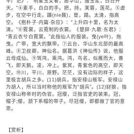
平广记》：“明星玉女者，居华山，服玉浆，白日升
天。”④素手，白白的手。把，持。芙蓉，莲花。⑤虚
步，在空中行走。蹑(nie聂)，登，踏。太清，指高
空。《抱朴子·内篇·杂应》：“上升四十里，名为太
清。”⑥霓裳，云霓制的衣裳。《楚辞·九歌·东君》：
“青云衣兮白霓裳。”此指仙人的服装。曳(ye叶)，拖
曳。广带，宽大的飘带。⑦云台，华山东北部的最高
峰。⑧卫叔卿，神仙名。据葛洪《神仙传》说，他服
云母成仙。⑨驾鸿，乘鸿。鸿，鸟名，似雁而大，善
飞，即天鹅。凌，冲上。紫冥，青紫色的高空，即天
空。⑩川，平川，原野。茫茫，没有边际的样子，这
里极言胡兵之多。(11)胡兵，指安禄山叛军。安禄山
为胡人，所以当时称他的叛军为“胡兵”。(12)豺狼，指
安禄山称帝时的伪官。冠缨，泛指官吏的装束。冠，
帽子;缨，颔下系帽的带子。尽冠缨，即都做了官的意
思。
【赏析】