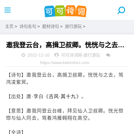
主页
>
诗句名句
>
题材诗句
>
旅行游玩
>
邀我登云台，高揖卫叔卿。恍恍与之去，驾鸿凌紫冥。
2022-12-10
可可诗词网
-
旅行游玩
https://www.kekeshici.com
【诗句】邀我登云台，高揖卫叔卿。恍恍与之去，驾
鸿凌紫冥。
【出处】唐·李白《
古风·其十九
》。
【意思】邀我同登云台峰，拜见仙人卫叔卿。恍光惚
惚与仙人同去，驾着鸿雁翱翔在高空。
【全诗】