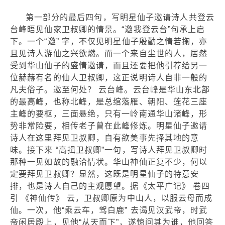
第一部分的最后四句，写明星仙子邀请诗人共登云
台峰晤见仙家卫叔卿的情景。“邀我登云台”句承上启
下。一个“邀” 字，不仅见明星仙子殷勤之情若掬，亦
且见诗人游仙之兴欲燃。而一个来自尘世的人，居然
受到华山仙子的盛情邀请，而且还要把他引荐给另一
位赫赫有名的仙人卫叔卿，这正说明诗人自非一般的
凡夫俗子。邀至何处？ 云台峰。云台峰是华山东北部
的最高峰，也称北峰，是总绾落雁、朝阳、莲花三座
主峰的要枢，三面悬绝，只有一岭南通华山诸峰，形
势非常险要，相传老子曾在此峰修炼。明星仙子邀请
诗人在这里拜见卫叔卿，自有欲美事先择其地的意
味。接下来 “高揖卫叔卿”一句，写诗人拜见卫叔卿时
那种一见如故的融洽情状。华山神仙正复不少，何以
定要拜见卫叔卿？显然，这既是明星仙子的特意安
排，也是诗人自己的主观愿望。据《太平广记》 卷四
引 《神仙传》 云，卫叔卿原为中山人，以服云母而成
仙。一次，他“乘云车，驾白鹿” 去谒见汉武帝，时武
帝闲居殿上，见他“从天而下”，遂惊问其为谁，他回答