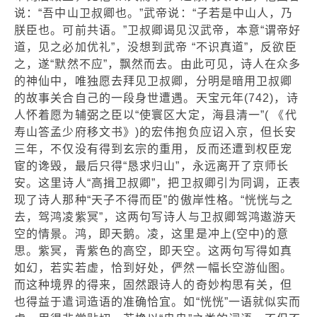
说：“吾中山卫叔卿也。”武帝说：“子若是中山人，乃
朕臣也。可前共语。”卫叔卿谒见汉武帝，本意“谓帝好
道，见之必加优礼”，没想到武帝 “不识真道”，反欲臣
之，遂“默然不应”，飘然而去。由此可见，诗人在众多
的神仙中，唯独愿去拜见卫叔卿，分明是暗用卫叔卿
的故事关合自己的一段身世遭遇。天宝元年(742)，诗
人怀着愿为辅弼之臣以“使寰区大定，海县清一”( 《代
寿山答孟少府移文书》)的宏伟抱负应诏入京，但长安
三年，不仅没有得到玄宗的重用，反而还遭到权臣宠
宦的谗毁，最后只得“恳求归山”，永远离开了京师长
安。这里诗人“高揖卫叔卿”，把卫叔卿引为同调，正表
现了诗人那种“天子不得而臣”的傲岸性格。“恍恍与之
去，驾鸿凌紫冥”，这两句写诗人与卫叔卿驾鸿遨游天
空的情景。鸿，即天鹅。凌，这里是冲上(空中)的意
思。紫冥，青紫色的高空，即天空。这两句写得如真
如幻，若实若虚，恰到好处，俨然一幅长空游仙图。
而这种境界的得来，固然跟诗人的奇妙构思有关，但
也得益于遣词造语的准确恰宜。如“恍恍”一语就似实而