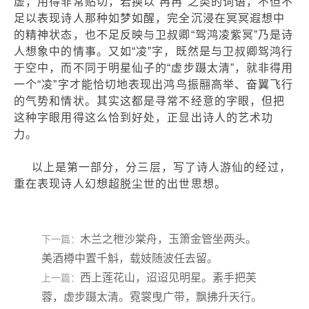
虚，用得非常贴切，若换以“冉冉”之类的词语，不但不
足以表现诗人那种如梦如醒，完全沉浸在冥冥遐想中
的精神状态，也不足反映与卫叔卿“驾鸿凌紫冥”乃是诗
人想象中的情事。又如“凌”字，既然是与卫叔卿驾鸿行
于空中，而不同于明星仙子的“虚步蹑太清”，就非得用
一个“凌”字才能恰切地表现出鸿鸟振翮高举、奋翼飞行
的气势和情状。其实这都是寻常不经意的字眼，但把
这种字眼用得这么恰到好处，正显出诗人的艺术功
力。
以上是第一部分，分三层，写了诗人游仙的经过，
重在表现诗人幻想超脱尘世的出世思想。
木兰之枻沙棠舟，玉箫金管坐两头。
下一篇：
美酒樽中置千斛，载妓随波任去留。
西上莲花山，迢迢见明星。素手把芙
上一篇：
蓉，虚步蹑太清。霓裳曳广带，飘拂升天行。