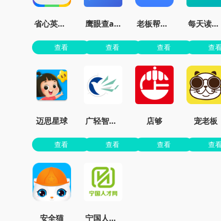
省心英语新概念安卓版
鹰眼查app
老板帮官方版
每天读点故事
查看
查看
查看
查
迈思星球
广轻智慧3.0
店够
宠老板
查看
查看
查看
查
安全猫
宁国人才网