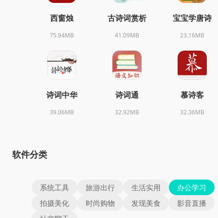
西窗烛
古诗词赏析
宝宝学唐诗
75.94MB
41.09MB
23.16MB
诗词中华
诗词通
慕诗客
39.06MB
32.92MB
32.36MB
软件分类
系统工具
旅游出行
生活实用
办公学习
拍摄美化
时尚购物
发现美食
影音直播