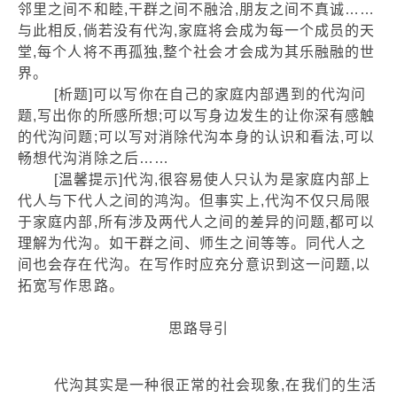
邻里之间不和睦,干群之间不融洽,朋友之间不真诚……
与此相反,倘若没有代沟,家庭将会成为每一个成员的天
堂,每个人将不再孤独,整个社会才会成为其乐融融的世
界。
[析题]可以写你在自己的家庭内部遇到的代沟问
题,写出你的所感所想;可以写身边发生的让你深有感触
的代沟问题;可以写对消除代沟本身的认识和看法,可以
畅想代沟消除之后……
[温馨提示]代沟,很容易使人只认为是家庭内部上
代人与下代人之间的鸿沟。但事实上,代沟不仅只局限
于家庭内部,所有涉及两代人之间的差异的问题,都可以
理解为代沟。如干群之间、师生之间等等。同代人之
间也会存在代沟。在写作时应充分意识到这一问题,以
拓宽写作思路。
思路导引
代沟其实是一种很正常的社会现象,在我们的生活