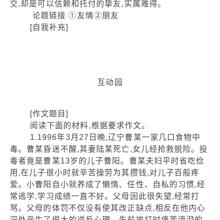
交,却是可以信赖和托付的挚友,实属难得。
论题链接 ①友情②朋友
[自我补充]
互动园
[作文题目]
阅读下面的材料,根据要求作文。
1.1996年3月27日晚,辽宁曹某一家几口食物中
毒。曹某昏迷不醒,其妻陆某死亡,女儿经抢救脱险。投
毒者竟是曹某13岁的儿子曹阳。曹某夫妇平时省吃俭
用,在儿子很小时就辛苦操劳为其攒钱,对儿子百般疼
爱。小曹阳自小就养成了懒惰、任性、自私的习惯,经
常逃学,学习成绩一直不好。父母因此很失望,经常打
骂。父母的体罚不仅没有使其改正缺点,相反在他内心
深处产生了很大的逆反心理。先前挨打时痛苦流泪的