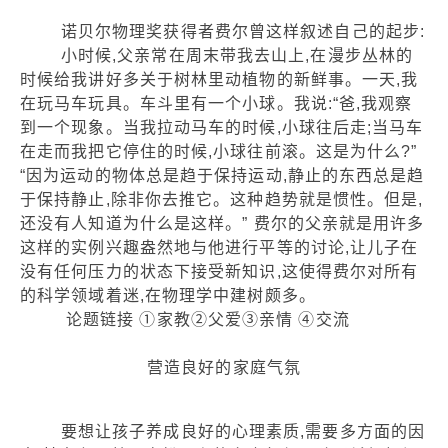
诺贝尔物理奖获得者费尔曾这样叙述自己的起步:
小时候,父亲常在周末带我去山上,在漫步丛林的
时候给我讲好多关于树林里动植物的新鲜事。一天,我
在玩马车玩具。车斗里有一个小球。我说:“爸,我观察
到一个现象。当我拉动马车的时候,小球往后走;当马车
在走而我把它停住的时候,小球往前滚。这是为什么?”
“因为运动的物体总是趋于保持运动,静止的东西总是趋
于保持静止,除非你去推它。这种趋势就是惯性。但是,
还没有人知道为什么是这样。” 费尔的父亲就是用许多
这样的实例兴趣盎然地与他进行平等的讨论,让儿子在
没有任何压力的状态下接受新知识,这使得费尔对所有
的科学领域着迷,在物理学中建树颇多。
论题链接 ①家教②父爱③亲情 ④交流
营造良好的家庭气氛
要想让孩子养成良好的心理素质,需要多方面的因