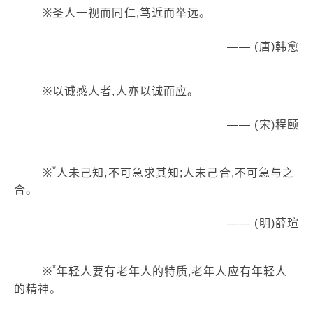
※圣人一视而同仁,笃近而举远。
—— (唐)韩愈
※以诚感人者,人亦以诚而应。
—— (宋)程颐
*
※
人未己知,不可急求其知;人未己合,不可急与之
合。
—— (明)薛瑄
*
※
年轻人要有老年人的特质,老年人应有年轻人
的精神。