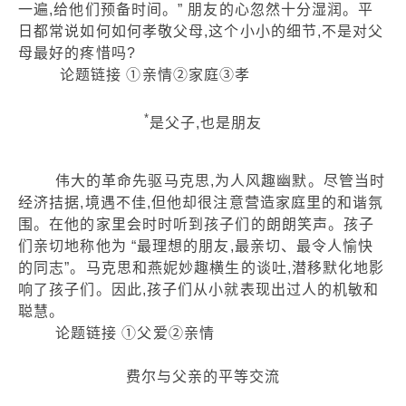
一遍,给他们预备时间。” 朋友的心忽然十分湿润。平
日都常说如何如何孝敬父母,这个小小的细节,不是对父
母最好的疼惜吗?
论题链接 ①亲情②家庭③孝
*
是父子,也是朋友
伟大的革命先驱马克思,为人风趣幽默。尽管当时
经济拮据,境遇不佳,但他却很注意营造家庭里的和谐氛
围。在他的家里会时时听到孩子们的朗朗笑声。孩子
们亲切地称他为 “最理想的朋友,最亲切、最令人愉快
的同志”。马克思和燕妮妙趣横生的谈吐,潜移默化地影
响了孩子们。因此,孩子们从小就表现出过人的机敏和
聪慧。
论题链接 ①父爱②亲情
费尔与父亲的平等交流