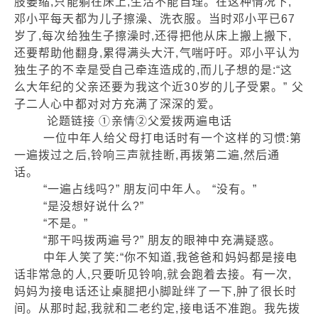
肢萎缩,只能躺在床上,生活不能自理。在这种情况下,
邓小平每天都为儿子擦澡、洗衣服。当时邓小平已67
岁了,每次给独生子擦澡时,还得把他从床上搬上搬下,
还要帮助他翻身,累得满头大汗,气喘吁吁。邓小平认为
独生子的不幸是受自己牵连造成的,而儿子想的是:“这
么大年纪的父亲还要为我这个近30岁的儿子受累。” 父
子二人心中都对对方充满了深深的爱。
论题链接 ①亲情②父爱拨两遍电话
一位中年人给父母打电话时有一个这样的习惯:第
一遍拨过之后,铃响三声就挂断,再拨第二遍,然后通
话。
“一遍占线吗?” 朋友问中年人。 “没有。”
“是没想好说什么?”
“不是。”
“那干吗拨两遍号?” 朋友的眼神中充满疑惑。
中年人笑了笑:“你不知道,我爸爸和妈妈都是接电
话非常急的人,只要听见铃响,就会跑着去接。有一次,
妈妈为接电话还让桌腿把小脚趾绊了一下,肿了很长时
间。从那时起,我就和二老约定,接电话不准跑。我先拨