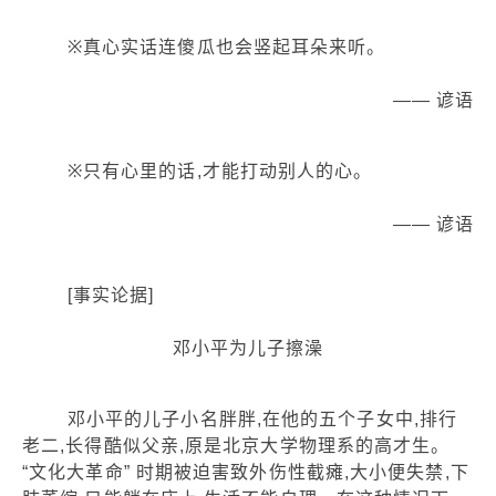
※真心实话连傻瓜也会竖起耳朵来听。
—— 谚语
※只有心里的话,才能打动别人的心。
—— 谚语
[事实论据]
邓小平为儿子擦澡
邓小平的儿子小名胖胖,在他的五个子女中,排行
老二,长得酷似父亲,原是北京大学物理系的高才生。
“文化大革命” 时期被迫害致外伤性截瘫,大小便失禁,下