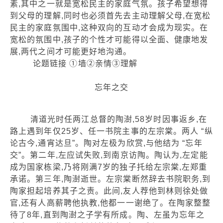
素,其中之一就是宽松民主的家庭气氛。孩子希望想得
到父母的理解,同时也必须首先去主动理解父母,在宽松
民主的家庭氛围中,这种双向的互动才会成为现实。在
宽松的氛围中,孩子的个性才可能得以全面、健康地发
展,两代之间才可能更好地沟通。
论题链接 ①墙②亲情③理解
忘年之交
清道光时任两江总督的陶澍,58岁时因事返乡,在
路上遇到年仅25岁、任一书院主事的左宗棠。两人 “纵
论古今,通宵达旦”。陶对左极为欣赏,与他结为 “忘年
交”。第二年,左应试失败,到南京访陶。陶认为,左定能
成为国家栋梁,乃将刚满7岁的独子托给左宗棠,左郑重
承诺。第三年,陶澍逝世。左宗棠断然辞去书院职务,到
陶家担起培养其子之责。此间,友人荐他到林则徐处做
官,还有人高薪聘他执教,他都一一谢绝了。在陶家整整
待了8年,直到陶澍之子学有所成。陶、左虽为忘年之