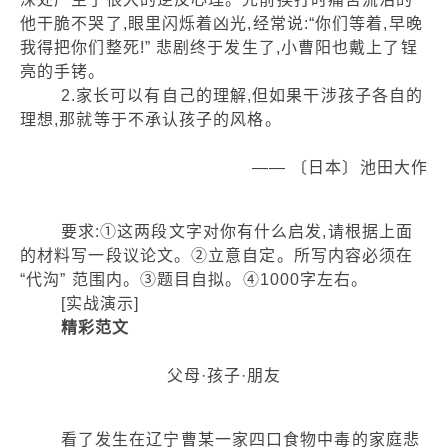
他干脆不哭了,眼里闪烁着凶光,经常说:“你们等着,早晚
我得把你们整死!” 悲剧终于发生了,小曹阳也戴上了锃
亮的手铐。
2.家长可以有自己的理解,但如果干涉孩子各自的
理想,那就等于不承认孩子的风格。
—— 〔日本〕池田大作
要求:①这两段文字对你有什么启发,请根据上面
的材料写一段议论文。②立意自定。所写内容必须在
“代沟” 范围内。③题目自拟。④1000字左右。
[实战演示]
精彩范文
父母·孩子·朋友
看了发生在辽宁曹某一家四口食物中毒的家庭悲