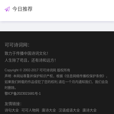
今日推荐
可可诗词网：
致力于传播中国诗词文化！
人生除了苟且，还有诗和远方！
Copyright © 2002-2017 可可诗词网 版权所有
声明 :本网站尊重并保护知识产权，根据《信息网络传播权保护条例》，
如果我们转载的作品侵犯了您的权利,请在一个月内通知我们，我们会及
时删除。
鄂ICP备2023021681号-1
友情链接：
诗句大全
可可人物网
唐诗大全
汉语成语大全
唐诗大全