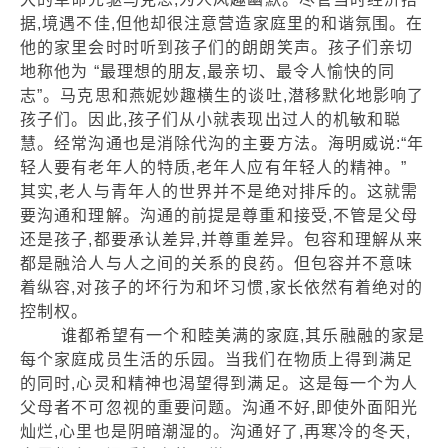
据,境遇不佳,但他却很注意营造家庭里的和谐氛围。在
他的家里会时时听到孩子们的朗朗笑声。孩子们亲切
地称他为 “最理想的朋友,最亲切、最令人愉快的同
志”。马克思和燕妮妙趣横生的谈吐,潜移默化地影响了
孩子们。因此,孩子们从小就表现出过人的机敏和聪
慧。经常沟通也是消除代沟的主要方法。海明威说:“年
轻人要有老年人的特质,老年人应有年轻人的精神。”
其实,老人与青年人的世界并不是绝对排斥的。这就需
要沟通和理解。沟通的前提是尊重和接受,不管是父母
还是孩子,都要承认差异,并尊重差异。包容和理解从来
都是融洽人与人之间的关系的良药。但包容并不意味
着纵容,对孩子的坏行为和坏习惯,家长依然有着绝对的
控制权。
谁都希望有一个和睦美满的家庭,其乐融融的家是
每个家庭成员生活的乐园。当我们在物质上得到满足
的同时,心灵和精神也渴望得到满足。这是每一个为人
父母者不可忽视的重要问题。沟通不好,即使外面阳光
灿烂,心里也是阴暗潮湿的。沟通好了,再寒冷的冬天,