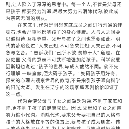
剧,让人陷入了深深的思考中。每一个人,不管是父母还
是孩子,都要努力沟通,尽最大努力去消除代沟,彼此成
为亲密无间的朋友。
在家庭里,代沟是阻碍家庭成员之间进行沟通的绊
脚石,也会严重地影响孩子的身心健康。人与人之间要
以诚相待,互相尊重。父母与孩子之间也需要如此。明
代的薛瑄说过:“人未己知,不可急求其知;人未己合,不可
急与之合。” 告诉我们 “己所不欲,勿施于人” 道理。在
家庭里,父母的意志不可武断地强加给孩子。科学家爱
因斯坦也说过:“孩子的世界,与成人截然不同。倘不先
行理解,一味蛮做,便大碍于孩子。” 妨碍孩子用好奇、
探究的心理去观察世界的教育,不是指引孩子通向科学
的阳光大道。发生在辽宁的这场家庭悲剧恰恰印证了
这一点。
代沟会使父母与子女之间缺乏沟通,不利于家庭和
睦,更不利于孩子的健康成长。因此,父母和子女之间应
努力缩小代沟。消除代沟,要求父母要把自己的人格与
孩子的人格放在平等的位置上,要与孩子成为朋友。伟
大的革命先驱马克思,为人风趣幽默。尽管当时经济拮