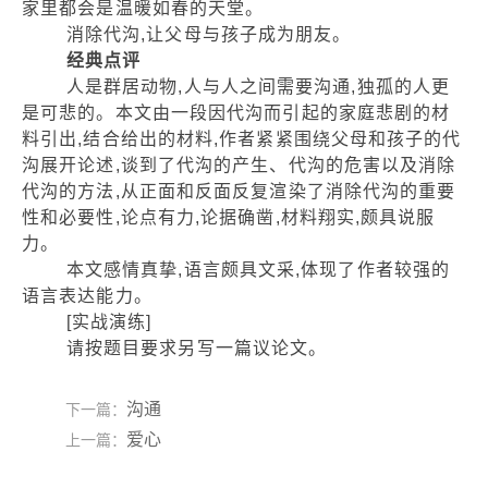
家里都会是温暖如春的天堂。
消除代沟,让父母与孩子成为朋友。
经典点评
人是群居动物,人与人之间需要沟通,独孤的人更
是可悲的。本文由一段因代沟而引起的家庭悲剧的材
料引出,结合给出的材料,作者紧紧围绕父母和孩子的代
沟展开论述,谈到了代沟的产生、代沟的危害以及消除
代沟的方法,从正面和反面反复渲染了消除代沟的重要
性和必要性,论点有力,论据确凿,材料翔实,颇具说服
力。
本文感情真挚,语言颇具文采,体现了作者较强的
语言表达能力。
[实战演练]
请按题目要求另写一篇议论文。
沟通
下一篇：
爱心
上一篇：