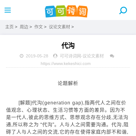
主页
>
周边
>
作文
>
议论文素材
>
代沟
2019-05-28
可可诗词网
-
议论文素材
https://www.kekeshici.com
论题解析
[解题]代沟(generation gap),指两代人之间在价
值观念、心理状态、生活习惯等方面的差异。因为不
是一代人,彼此的思维方式、思想观念存在分歧,无法沟
通,所以称之为 “代沟”。人与人之间需要沟通。代沟,阻
碍了人与人之间的交流,它的存在使得家庭内部不和谐,