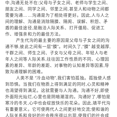
中,沟通无处不在:父母与子女之间、老师与学生之间、
朋友之间、同学之间、邻里之间,甚至人和动物之间都
需要沟通……沟通是为了相处得更好。因此,人与人之
间的理解、沟通是消除隔膜、隔阂、误解、积怨、矛
盾的最佳途径,是融洽人际关系、打开僵局、促进工
作、增强亲和力的最佳方法。
产生代沟的最主要的原因是父母与子女之间的沟
通不够,彼此之间有一层“膜”。时间久了,“膜” 越变越厚,
干群之间、师生之间、子女与父母之间、年轻人与老
年人之间等人际关系,往往因工作性质的不同、心理因
素的差异、年龄的差距、对事物的认知差异等因素,导
致沟通理解的困难。
人类不是 “冷血动物”,我们害怕孤独。孤独使人感
到恐惧。当我们在物质上得到满足的同时,心灵和精神
也渴望得到满足。这就需要与人沟通。沟通不好,即使
外面阳光灿烂,心里也是阴暗潮湿的。沟通好了,哪怕是
寒冷的冬天,心中也会绽放快乐的花朵。因此,填平代沟
有重要意义。它可使两代人之间更好地交流;使和谐的
人际关系和良好的社会秩序得以出现,使我们的社会成