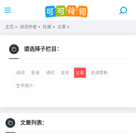
主页
>
诗词作者
>
杜甫
>
文章
>
请选择子栏目：
诗词
名诗
诗句
名句
文章
名诗赏析
生平简介
文章列表：