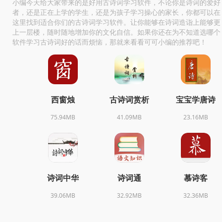
小编今天给大家带来的是好用古诗词学习软件，不论你是诗词的爱好
者，还是正在上学的学生，还是为孩子学习操心的家长，你都可以在
这里找到适合你们的古诗词学习软件。让你能够在诗词造诣上能够更
上一层楼，随时随地增加你的文化自信。如果你还在为不知道选哪个
软件学习古诗词好的话而烦恼，那就来看看可可小编的推荐吧！
西窗烛
古诗词赏析
宝宝学唐诗
75.94MB
41.09MB
23.16MB
诗词中华
诗词通
慕诗客
39.06MB
32.92MB
32.36MB