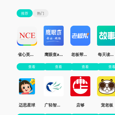
推荐
热门
省心英语新概念安卓版
鹰眼查app
老板帮官方版
每天读点故事
查看
查看
查看
查
迈思星球
广轻智慧3.0
店够
宠老板