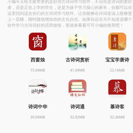
小编今天给大家带来的是好用古诗词学习软件，不论你是诗词的爱好
者，还是正在上学的学生，还是为孩子学习操心的家长，你都可以在
这里找到适合你们的古诗词学习软件。让你能够在诗词造诣上能够更
上一层楼，随时随地增加你的文化自信。如果你还在为不知道选哪个
软件学习古诗词好的话而烦恼，那就来看看可可小编的推荐吧！
西窗烛
古诗词赏析
宝宝学唐诗
75.94MB
41.09MB
23.16MB
诗词中华
诗词通
慕诗客
39.06MB
32.92MB
32.36MB