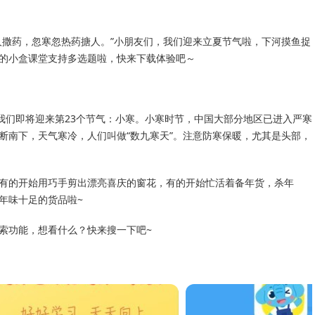
人撒药，忽寒忽热药搪人。”小朋友们，我们迎来立夏节气啦，下河摸鱼捉
的小盒课堂支持多选题啦，快来下载体验吧～
我们即将迎来第23个节气：小寒。小寒时节，中国大部分地区已进入严寒
断南下，天气寒冷，人们叫做“数九寒天”。注意防寒保暖，尤其是头部，
有的开始用巧手剪出漂亮喜庆的窗花，有的开始忙活着备年货，杀年
年味十足的货品啦~
索功能，想看什么？快来搜一下吧~