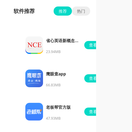
软件推荐
推荐
热门
省心英语新概念安
查看
卓版
23.94MB
鹰眼查app
查看
66.83MB
老板帮官方版
查看
47.93MB