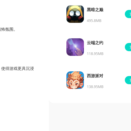
黑暗之巅
495.8MB
恐怖氛围。
云端之约
118.95MB
，使得游戏更具沉浸
西游派对
138.95MB