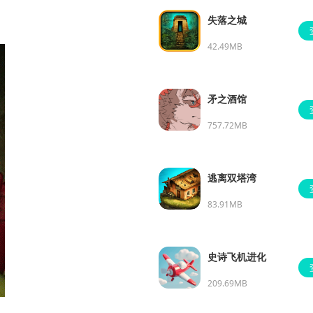
失落之城
42.49MB
矛之酒馆
757.72MB
逃离双塔湾
83.91MB
史诗飞机进化
209.69MB