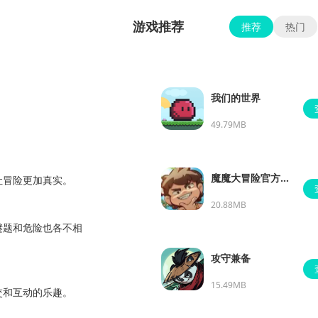
游戏推荐
推荐
热门
我们的世界
49.79MB
魔魔大冒险官方正
让冒险更加真实。
版
20.88MB
谜题和危险也各不相
攻守兼备
15.49MB
交和互动的乐趣。