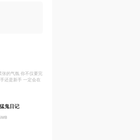
紧张的气氛 你不仅要完
手还是新手 一定会在
猛鬼日记
56MB