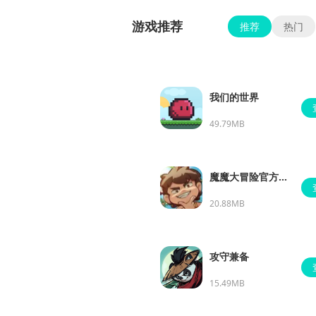
游戏推荐
推荐
热门
我们的世界
49.79MB
魔魔大冒险官方正
版
20.88MB
攻守兼备
15.49MB