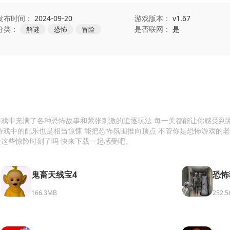
发布时间：
2024-09-20
游戏版本：
v1.67
分类：
是否联网：
是
解谜
恐怖
冒险
游戏中充满了各种恐怖故事和紧张刺激的追逐玩法 每一关都能让你感受到
游戏中的配乐也是相当惊悚 能把恐怖氛围推向顶点 不管你是恐怖游戏的老
接这些惊险时刻了吗 快来下载一起感受吧。
鬼畜天线宝4
恐怖
166.3MB
252.