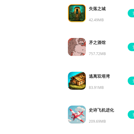
失落之城
42.49MB
矛之酒馆
757.72MB
逃离双塔湾
83.91MB
史诗飞机进化
209.69MB