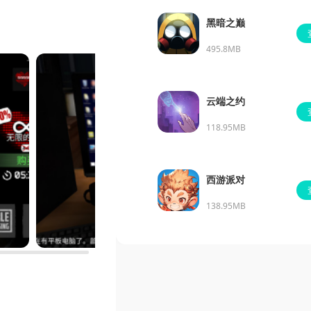
黑暗之巅
495.8MB
云端之约
118.95MB
西游派对
138.95MB