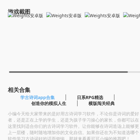
游戏截图
相关合集
学古诗词app合集
日系RPG精选
创造你的模拟人生
横版闯关经典
小编今天给大家带来的是好用古诗词学习软件，不论你是诗词的爱好
者，还是正在上学的学生，还是为孩子学习操心的家长，你都可以在
这里找到适合你们的古诗词学习软件。让你能够在诗词造诣上能够更
上一层楼，随时随地增加你的文化自信。如果你还在为不知道选哪个
软件学习古诗词好的话而烦恼，那就来看看可可小编的推荐吧！