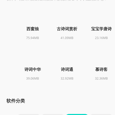
西窗烛
古诗词赏析
宝宝学唐诗
75.94MB
41.09MB
23.16MB
诗词中华
诗词通
慕诗客
39.06MB
32.92MB
32.36MB
软件分类