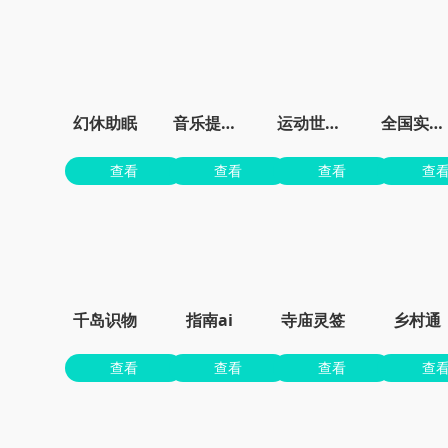
幻休助眠
音乐提取精灵app最新版
运动世界校园官方
全国实况摄像头
查看
查看
查看
查
千岛识物
指南ai
寺庙灵签
乡村通
查看
查看
查看
查