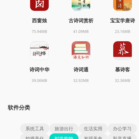
西窗烛
古诗词赏析
宝宝学唐诗
75.94MB
41.09MB
23.16MB
诗词中华
诗词通
慕诗客
39.06MB
32.92MB
32.36MB
软件分类
系统工具
旅游出行
生活实用
办公学习
拍摄美化
时尚购物
发现美食
影音直播