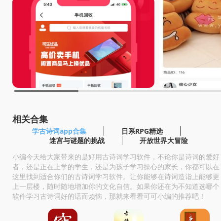
相关合集
学古诗词app合集
日系RPG精选
迷宫与谜题的挑战
开放世界大冒险
小编今天给大家带来的是好用古诗词学习软件，不论你是诗词的爱好
者，还是正在上学的学生，还是为孩子学习操心的家长，你都可以在
这里找到适合你们的古诗词学习软件。让你能够在诗词造诣上能够更
上一层楼，随时随地增加你的文化自信。如果你还在为不知道选哪个
软件学习古诗词好的话而烦恼，那就来看看可可小编的推荐吧！