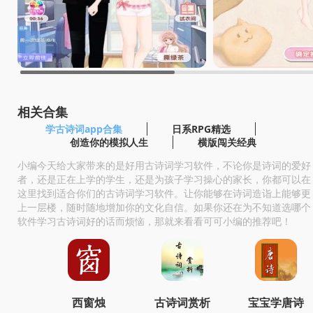
相关合集
学古诗词app合集
日系RPG精选
创造你的模拟人生
横版闯关经典
小编今天给大家带来的是好用古诗词学习软件，不论你是诗词的爱好
者，还是正在上学的学生，还是为孩子学习操心的家长，你都可以在
这里找到适合你们的古诗词学习软件。让你能够在诗词造诣上能够更
上一层楼，随时随地增加你的文化自信。如果你还在为不知道选哪个
软件学习古诗词好的话而烦恼，那就来看看可可小编的推荐吧！
西窗烛
古诗词赏析
宝宝学唐诗