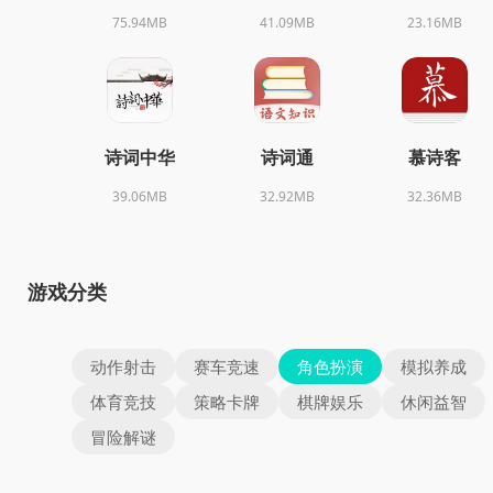
75.94MB
41.09MB
23.16MB
诗词中华
诗词通
慕诗客
39.06MB
32.92MB
32.36MB
游戏分类
动作射击
赛车竞速
角色扮演
模拟养成
体育竞技
策略卡牌
棋牌娱乐
休闲益智
冒险解谜