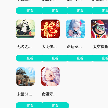
查看
查看
查看
查
无名之辈手游官方版
大明侠客令最新安卓版
命运圣契0.1折
太空探
查看
查看
查看
查
末世51号地堡
命运守护战歌手游
查看
查看