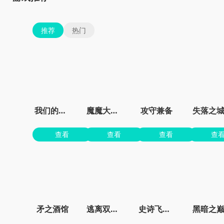
推荐
热门
我们的世界
魔魔大冒险官方正版
攻守兼备
失落之
查看
查看
查看
查
矛之酒馆
逃离双塔湾
史诗飞机进化
黑暗之