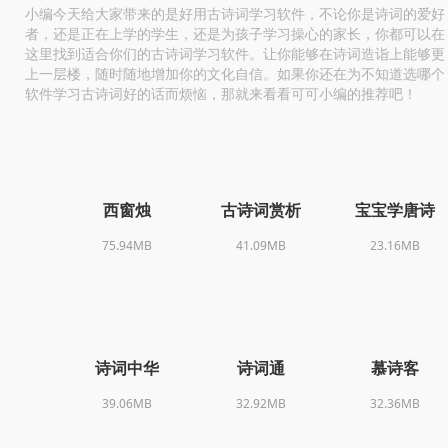
小编今天给大家带来的是好用古诗词学习软件，不论你是诗词的爱好
者，还是正在上学的学生，还是为孩子学习操心的家长，你都可以在
这里找到适合你们的古诗词学习软件。让你能够在诗词造诣上能够更
上一层楼，随时随地增加你的文化自信。如果你还在为不知道选哪个
软件学习古诗词好的话而烦恼，那就来看看可可小编的推荐吧！
西窗烛
古诗词赏析
宝宝学唐诗
75.94MB
41.09MB
23.16MB
诗词中华
诗词通
慕诗客
39.06MB
32.92MB
32.36MB