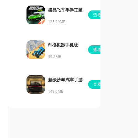
极品飞车手游正版
查看
125.29MB
f1模拟器手机版
查看
39.2MB
超级沙辛汽车手游
查看
149.0MB