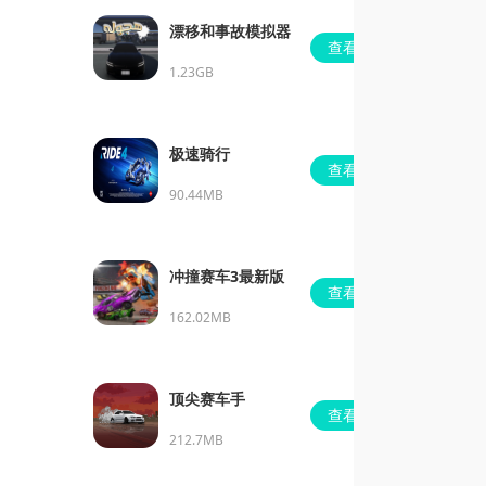
漂移和事故模拟器
查看
1.23GB
极速骑行
查看
90.44MB
冲撞赛车3最新版
查看
162.02MB
顶尖赛车手
查看
212.7MB