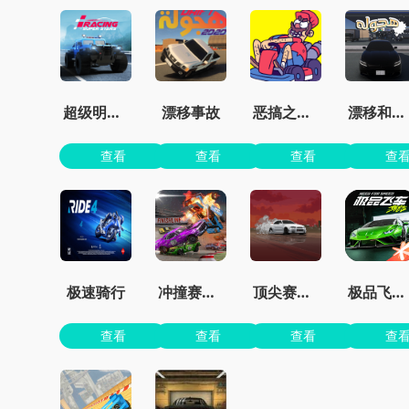
超级明星赛车
漂移事故
恶搞之家卡丁车
漂移和事故模拟器
查看
查看
查看
查
极速骑行
冲撞赛车3最新版
顶尖赛车手
极品飞车手游正版
查看
查看
查看
查