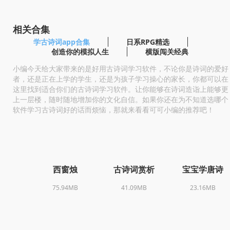
相关合集
学古诗词app合集
日系RPG精选
创造你的模拟人生
横版闯关经典
小编今天给大家带来的是好用古诗词学习软件，不论你是诗词的爱好
者，还是正在上学的学生，还是为孩子学习操心的家长，你都可以在
这里找到适合你们的古诗词学习软件。让你能够在诗词造诣上能够更
上一层楼，随时随地增加你的文化自信。如果你还在为不知道选哪个
软件学习古诗词好的话而烦恼，那就来看看可可小编的推荐吧！
西窗烛
古诗词赏析
宝宝学唐诗
75.94MB
41.09MB
23.16MB