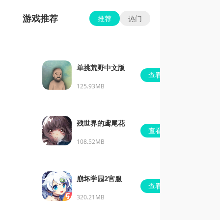
游戏推荐
推荐
热门
单挑荒野中文版
查看
125.93MB
残世界的鸢尾花
查看
108.52MB
崩坏学园2官服
查看
320.21MB