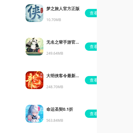
梦之旅人官方正版
查看
10.70MB
无名之辈手游官方
查看
版
249.64MB
大明侠客令最新安
查看
卓版
248.70MB
命运圣契0.1折
查看
563.84MB