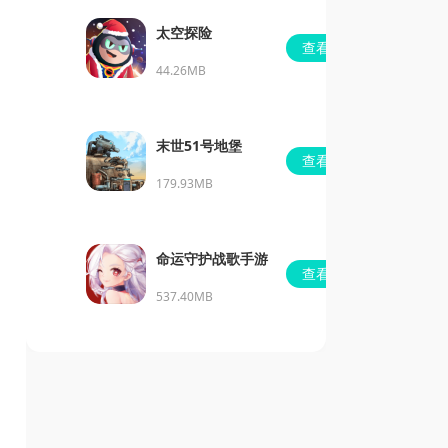
太空探险
查看
44.26MB
末世51号地堡
查看
179.93MB
命运守护战歌手游
查看
537.40MB