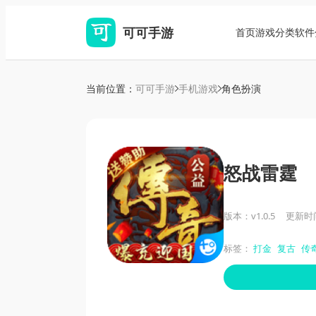
可可手游
首页
游戏分类
软件
当前位置：
可可手游
手机游戏
角色扮演
怒战雷霆
版本：v1.0.5
更新时间：
标签：
打金
复古
传