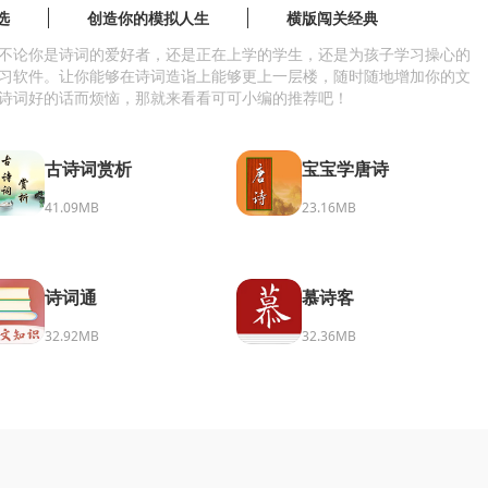
选
创造你的模拟人生
横版闯关经典
不论你是诗词的爱好者，还是正在上学的学生，还是为孩子学习操心的
习软件。让你能够在诗词造诣上能够更上一层楼，随时随地增加你的文
诗词好的话而烦恼，那就来看看可可小编的推荐吧！
古诗词赏析
宝宝学唐诗
41.09MB
23.16MB
诗词通
慕诗客
32.92MB
32.36MB