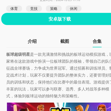
体育
竞技
策略
休闲
安卓版下载
介绍
截图
合集
板球超级明星
是一款充满激情和挑战的板球运动模拟游戏，
家将在这款游戏中扮演一位板球团队的领袖，带领自己的队
征战全球赛场，力争成为世界冠军。通过招募和训练球员、
定战术计划，玩家不仅要提升团队的整体实力，还要管理好
员的训练和状态，保持他们在比赛中的最佳表现。游戏提供
丰富的玩法，玩家可以参与联赛、选秀、多人对战等多种模
式，体验到板球运动的独特魅力和策略性。