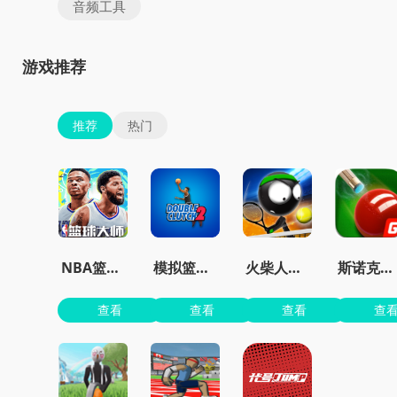
音频工具
游戏推荐
推荐
热门
NBA篮球大师免费
模拟篮球赛2最新版
火柴人网球2015
斯诺克明星
查看
查看
查看
查