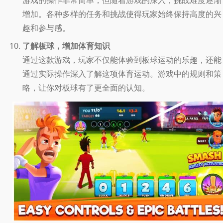
增加。各种多样的任务和挑战使得玩家始终保持高度的兴
趣和参与感。
了解板球，增加体育知识
通过这款游戏，玩家不仅能体验到板球运动的乐趣，还能
通过实际操作深入了解这项体育运动。游戏中的规则和策
略，让你对板球有了更全面的认知。