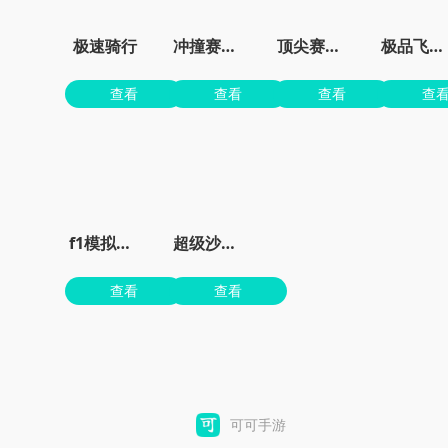
极速骑行
冲撞赛车3最新版
顶尖赛车手
极品飞车手游正版
查看
查看
查看
查
f1模拟器手机版
超级沙辛汽车手游
查看
查看
可可手游