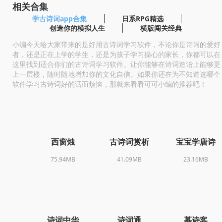
相关合集
学古诗词app合集
日系RPG精选
创造你的模拟人生
横版闯关经典
小编今天给大家带来的是好用古诗词学习软件，不论你是诗词的爱好
者，还是正在上学的学生，还是为孩子学习操心的家长，你都可以在
这里找到适合你们的古诗词学习软件。让你能够在诗词造诣上能够更
上一层楼，随时随地增加你的文化自信。如果你还在为不知道选哪个
软件学习古诗词好的话而烦恼，那就来看看可可小编的推荐吧！
西窗烛
古诗词赏析
宝宝学唐诗
75.94MB
41.09MB
23.16MB
诗词中华
诗词通
慕诗客