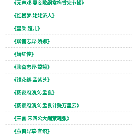
《无声戏·妻妾败纲常梅香完节操》
《红楼梦·姥姥济人》
《里乘·姮儿》
《聊斋志异·娇娜》
《娇红传》
《聊斋志异·嫦娥》
《镜花缘·孟紫芝》
《杨家府演义·孟良》
《杨家府演义·孟良计赚万里云》
《三言·宋四公大闹禁魂张》
《萤窗异草·宜织》