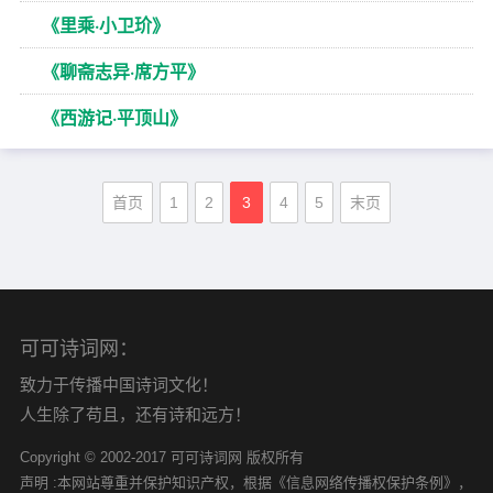
《里乘·小卫玠》
《聊斋志异·席方平》
《西游记·平顶山》
首页
1
2
3
4
5
末页
可可诗词网：
致力于传播中国诗词文化！
人生除了苟且，还有诗和远方！
Copyright © 2002-2017 可可诗词网 版权所有
声明 :本网站尊重并保护知识产权，根据《信息网络传播权保护条例》，