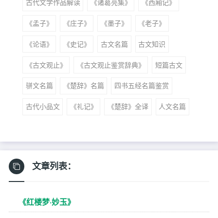
古代文学作品解读
《诸葛亮集》
《西厢记》
《孟子》
《庄子》
《墨子》
《老子》
《论语》
《史记》
古文名篇
古文知识
《古文观止》
《古文观止鉴赏辞典》
短篇古文
骈文名篇
《楚辞》名篇
四书五经名篇鉴赏
古代小品文
《礼记》
《楚辞》全译
人文名篇
文章列表：
《红楼梦·妙玉》