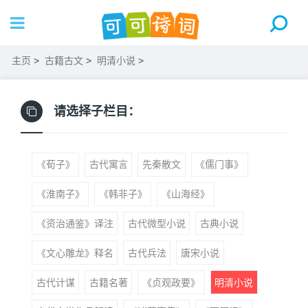
主页
>
古籍古文
>
明清小说
>
请选择子栏目：
《荀子》
古代寓言
先秦散文
《儒门事》
《淮南子》
《韩非子》
《山海经》
《资治通鉴》译注
古代微型小说
古典小说
《文心雕龙》释名
古代兵法
唐宋小说
古代计谋
古籍名著
《贞观政要》
明清小说