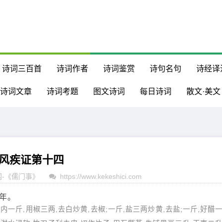
诗词三百首
诗词作者
诗词鉴赏
诗句名句
诗经译
诗词文章
诗词考题
图文诗词
每日诗词
散文·美文
风疾证第十四
网
-
《儒门事》
https://www.kekeshici.com
年。
内一斤,用椒三两,去白炒黄,去椒;一斤,盐三两炒黄,去盐;一斤,好醋