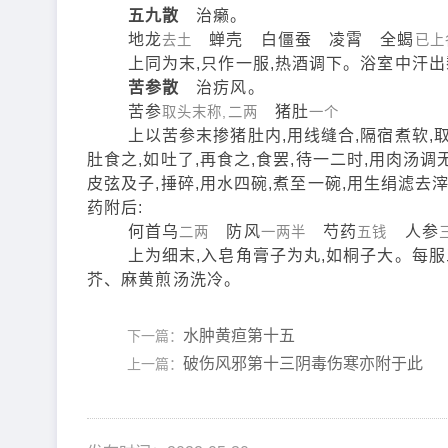
五九散
治癞。
地龙
蝉壳 白僵蚕 凌霄 全蝎
去土
已上
上同为末,只作一服,热酒调下。浴室中汗出
苦参散
治疠风。
苦参
猪肚
取头末称,二两
一个
上以苦参末掺猪肚内,用线缝合,隔宿煮软,取出
肚食之,如吐了,再食之,食罢,待一二时,用肉汤
皮弦及子,捶碎,用水四碗,煮至一碗,用生绢滤去
药附后:
何首乌
防风
芍药
人参
二两
一两半
五钱
上为细末,入皂角膏子为丸,如桐子大。每服三
芥、麻黄煎汤洗冷。
水肿黄疸第十五
下一篇：
破伤风邪第十三阴毒伤寒亦附于此
上一篇：