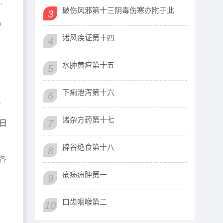
,
破伤风邪第十三阴毒伤寒亦附于此
3
护
诸风疾证第十四
4
水肿黄疸第十五
5
下痢泄泻第十六
6
三
诸杂方药第十七
7
日
辟谷绝食第十八
8
各
疮疡痈肿第一
9
口齿咽喉第二
10