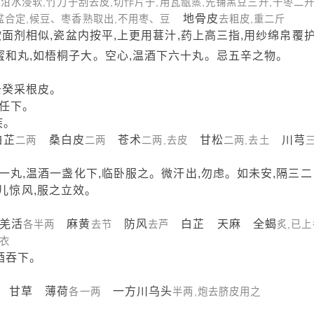
米泔水浸软,竹刀子刮去皮,切作片子,用瓦甑蒸,先铺黑豆三升,干枣二升
地骨皮
盆合定,候豆、枣香熟取出,不用枣、豆
去粗皮,重二斤
剂相似,瓷盆内按平,上更用葚汁,药上高三指,用纱绵帛覆
炼蜜和丸,如梧桐子大。空心,温酒下六十丸。忌五辛之物。
壬癸采根皮。
任下。
疾。
芷
桑白皮
苍术
甘松
川芎
二两
二两
二两,去皮
二两,去土
丸,温酒一盏化下,临卧服之。微汗出,勿虑。如未安,隔三二
儿惊风,服之立效。
羌活
麻黄
防风
白芷 天麻 全蝎
各半两
去节
去芦
炙,已上
为衣
酒吞下。
 甘草 薄荷
一方川乌头
各一两
半两,炮去脐皮用之