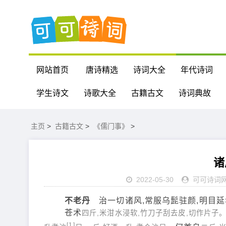
网站首页
唐诗精选
诗词大全
年代诗词
学生诗文
诗歌大全
古籍古文
诗词典故
主页
>
古籍古文
>
《儒门事》
>
诸
2022-05-30
可可诗词
不老丹
治一切诸风,常服乌髭驻颜,明目延
苍术
四斤,米泔水浸软,竹刀子刮去皮,切作片子。
[1]