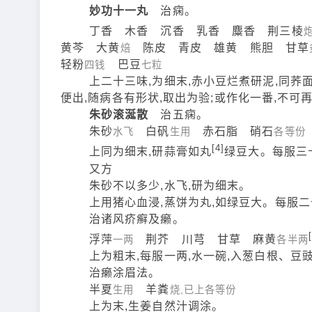
妙功十一丸
治痫。
丁香 木香 沉香 乳香 麋香 荆三棱
黄芩 大黄
陈皮 青皮 雄黄 熊胆 甘草
焙
轻粉
巴豆
四钱
七粒
上二十三味,为细末,赤小豆烂煮研泥,同荞面打
便出,随病各有形状,取出为验;或作化一番,不可
朱砂滚涎散
治五痫。
朱砂
白矾
赤石脂 硝石
水飞
生用
各等份
[4]
上同为细末,研蒜膏如丸
绿豆大。每服三
又方
朱砂不以多少,水飞,研为细末。
上用猪心血浸,蒸饼为丸,如绿豆大。每服二十
治诸风疥癣及癞。
浮萍
荆芥 川芎 甘草 麻黄
一两
各半两
上为粗末,每服一两,水一碗,入葱白根、豆豉,
治癞涂眉法。
半夏
羊粪
生用
烧,已上各等份
上为末,生姜自然汁调涂。