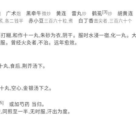
[3]
广术
黑牵牛
黄连 雷丸
鹤虱
胡黄
炮
炮
微炒
炒
炒
赤小豆
白丁香
炙,各二钱半
三百六十粒,煮
直尖者,三百六十个
糊,和作十一丸,朱砂为衣,阴干。服时水浸一宿,化一丸。
再服。曾经火灸者,不治。远年愈效。
十丸,食后,荆芥汤下。
丸,空心,金银汤下之。
[5]
或加芍药 当归。
同煎至一半,无时服,汗出为度。