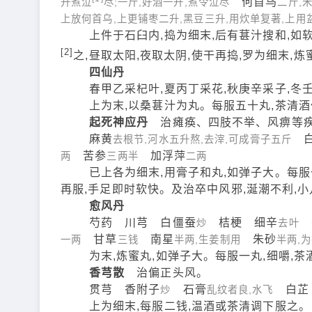
何首乌
升煮泣
尽;一斤,好酒一升,煮令泣尽
二斤,
上放何首乌,上更铺枣二升,黑豆三升,用炊单复著,上用
上件于石臼内,捣为细末,后有葚汁搜和,如软面
[2]
之,昼取太阳,夜取太阴,使干再捣,罗为细末,
四仙丹
春甲乙采杞叶,夏丙丁采花,秋庚辛采子,冬
上为末,以桑葚汁为丸。每服五十丸,茶清酒
起死神应丹
治瘫痪、四肢不举、风痹等
麻黄
白
去根节,河水五升熬,去滓,可成膏子五斤
苦参
加浮萍
两
三两半
二两
已上各为细末,用膏子和丸,如弹子大。每服一
再服,手足即时软快。及治卒中风邪,涎潮不利,小
愈风丹
芍药 川芎 白僵蚕
桔梗 细辛
炒
去叶
甘草
南星
朱砂
一两
三钱
半两,生姜制用
半两,
为末,炼蜜丸,如弹子大。每服一丸,细嚼,茶
香芎散
治偏正头风。
贯芎 香附子
石膏
白芷
炒
乱纹者良,水飞
上为细末,每服二钱,温酒或茶清调下服之。