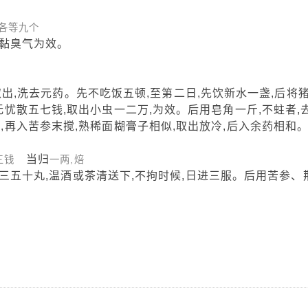
各等九个
黏臭气为效。
,洗去元药。先不吃饭五顿,至第二日,先饮新水一盏,后将
调无忧散五七钱,取出小虫一二万,为效。后用皂角一斤,不蛀者,
滓,再入苦参末搅,熟稀面糊膏子相似,取出放冷,后入余药相和
当归
三钱
一两,焙
五十丸,温酒或茶清送下,不拘时候,日进三服。后用苦参、