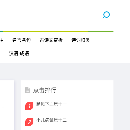
注
名言名句
古诗文赏析
诗词归类
汉语·成语
点击排行
肠风下血第十一
1
小儿病证第十二
2
一