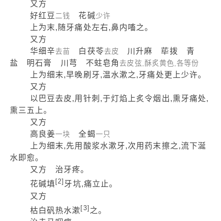
又方
好红豆
花碱
二钱
少许
上为末,随牙痛处左右,鼻内㗜之。
又方
华细辛
白茯苓
川升麻 荜拨 青
去苗
去皮
盐 明石膏 川芎 不蛀皂角
去皮弦,酥炙黄色,各等份
上为细末,早晚刷牙,温水漱之,牙痛处更上少许。
又方
以巴豆去皮,用针刺,于灯焰上炙令烟出,熏牙痛处,
熏三五上。
又方
高良姜
全蝎
一块
一只
上为细末,先用酸浆水漱牙,次用药末擦之,流下涎
水即愈。
又方 治牙疼。
[2]
花碱填
牙坑,痛立止。
又方
[3]
枯白矾热水漱
之。