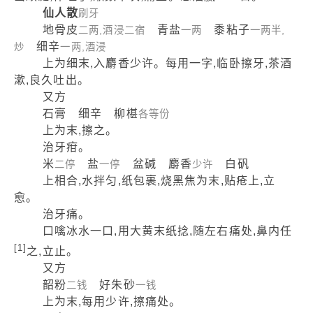
仙人散
刷牙
地骨皮
青盐
黍粘子
二两,酒浸二宿
一两
一两半,
细辛
炒
一两,酒浸
上为细末,入麝香少许。每用一字,临卧擦牙,茶酒
漱,良久吐出。
又方
石膏 细辛 柳椹
各等份
上为末,擦之。
治牙疳。
米
盐
盆碱 麝香
白矾
二停
一停
少许
上相合,水拌匀,纸包裹,烧黑焦为末,贴疮上,立
愈。
治牙痛。
口噙冰水一口,用大黄末纸捻,随左右痛处,鼻内任
[1]
之,立止。
又方
韶粉
好朱砂
二钱
一钱
上为末,每用少许,擦痛处。