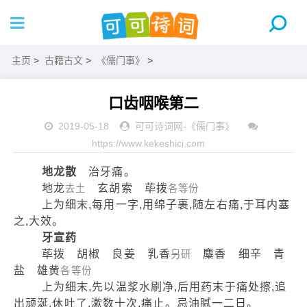
主页
>
古籍古文
>
《儒门事》
>
口齿咽喉第二
2019-05-18
可可诗词网
-
《儒门事》
https://www.kekeshici.com
地龙散
治牙痛。
地龙
玄胡索 荜拨
去土
各等份
上为细末,每用一字,用绵子裹,随左右痛,于耳内塞
之,大效。
牙宣药
荜拨 胡椒 良姜 乳香
麋香 细辛 青
另研
盐 雄黄
各等份
上为细末,先以温浆水刷净,后用药末于痛处擦,追
出顽涎,休吐了,漱数十次,痛止。忌油腻一二日。