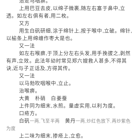
治走马咽痹。
上用巴豆去皮,以绵子微裹,随左右塞于鼻中,立
透。如左右俱有者,用二枚。
又方
用生白矾研细,涂于绵针上,按于喉中,立破。绵针,
以榆条上用绵缠作枣大是也。
又一法
如左右喉痹,于顶上分左右头发,用手挽拔之,剥然
有声,立效。此法年幼时常见郑六嫂救人甚多,不得其
诀,近与子正话及,方得其传。
又一法
以马勃吹咽喉中,立止。
治喉痹。
大黄 朴硝 白姜蚕
上件同为细末,水煎。量虚实用,以利为度。
口疮方。
白矾
黄丹
一两,飞至半两
一两,炒红色放下,再炒紫色
为度
上二味为细末,掺疮上,立愈。