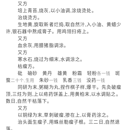
又方
培上青苔,烧灰,以小油调,涂烧烫处。
治烧烫方。
生地黄,旋取新者烂捣,取自然汁,入小油、黄蜡少
许,银石器中熬成膏子。用鸡翎扫疮上。
又方
血余灰,用腊猪脂调涂。
又方
寒水石,烧过为细末,水调涂之。
枯瘤方。
砒 硇砂 黄丹 雄黄 粉霜 轻粉
斑
各一钱
蝥
朱砂
乳香
没药
二十个,生用
一钱
三钱
一钱
同研为末,粥糊为丸,捏作棋子样,爆干。先灸破瘤
顶,三炷为则,上以疮药饼盖上,用黄柏末,以水调贴之。
数日,自然干枯落下。
又方
以铜绿为末,草刺破瘤,掺在上,以膏药涂之。
治头面生瘤子,用蛛丝勒瘤子根。三二日,自然退
落。