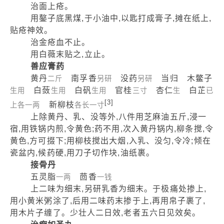
治面上疮。
用鏊子底黑煤,于小油中,以匙打成膏子,摊在纸上,
贴疮神效。
治金疮血不止。
用白薇末贴之,立止。
善应膏药
黄丹
南孚香
没药
当归 木鳖子
二斤
另研
另研
白蔹
白矾
官桂
杏仁
白芷
生用
生用
生用
三寸
生
已
[3]
新柳枝
上各一两
各长一寸
上除黄丹、乳、没等外,八件用芝麻油五斤,浸一
宿,用铁锅内煎,令黄色;药不用,次入黄丹锅内,柳条搅,令
黄色,方可掇下;用柳枝搅出大烟,入乳、没匀,令冷;倾在
瓷盆内,候药硬,用刀子切作块,油纸裹。
接骨丹
五灵脂
茴香
一两
一钱
上二味为细末,另研乳香为细末。于极痛处掺上,
用小黄米粥涂了,后用二味药末掺于上,再用帛子裹了,
用木片子缠了。少壮人二日效,老者五六日见效矣。