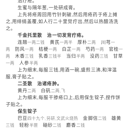
治疗疮。
生蜜与隔年葱,一处研成膏。
上先将疮周回用竹针刺破,然后用疮药于疮上摊
之,用绯绢盖覆,如人行二十里觉疔出,然后以热醋汤洗
之。
千金托里散 治一切发背疔疮。
连翘
黄芪
厚朴
川芎
一两二钱
一两半
二两
一
防风
桔梗
白芷
芍药
官桂
两
一两
一两
一两
一两
一
木香
乳香
当归
没药
甘草
两
三钱
三钱半
半两
三钱
人参
一两
半两
上为细末,每服三钱,用酒一碗,盛煎三沸,和滓温
服,膏子贴之。
二圣散 治诸疮肿。
黄丹
白矾
二两
二两,飞
上为细末,每服干掺疮口上,后用保生锭子,捏作饼
子贴之。
保生锭子
巴豆
金脚信
雄黄
四十九个,另研,文武火烧热
二钱
轻粉
硇砂
麝香
三钱
半匣
二钱
二钱