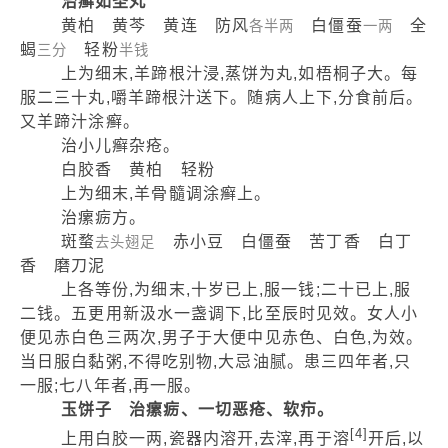
治癣如圣丸
黄柏 黄芩 黄连 防风
白僵蚕
全
各半两
一两
蝎
轻粉
三分
半钱
上为细末,羊蹄根汁浸,蒸饼为丸,如梧桐子大。每
服二三十丸,嚼羊蹄根汁送下。随病人上下,分食前后。
又羊蹄汁涂癣。
治小儿癣杂疮。
白胶香 黄柏 轻粉
上为细末,羊骨髓调涂癣上。
治瘰疬方。
斑蝥
赤小豆 白僵蚕 苦丁香 白丁
去头翅足
香 磨刀泥
上各等份,为细末,十岁已上,服一钱;二十已上,服
二钱。五更用新汲水一盏调下,比至辰时见效。女人小
便见赤白色三两次,男子于大便中见赤色、白色,为效。
当日服白黏粥,不得吃别物,大忌油腻。患三四年者,只
一服;七八年者,再一服。
玉饼子 治瘰疬、一切恶疮、软疖。
[4]
上用白胶一两,瓷器内溶开,去滓,再于溶
开后,以