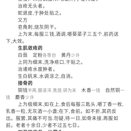
治疮无头者。
蛇退皮,于肿处贴之。
又方
皂角刺,烧灰阴干。
上为末,每服三钱,酒调,嚼葵菜子三五个,前药送
下,大效。
生肌敛疮药
白蔹 定粉
黄丹
各等份
少许
上同为细末,洗净疮口,干贴之。
治诸疮水度肿者。
生白矾末,水调涂之,自消。
接骨药
铜钱
木香
自然铜
半两,醋浸淬,焦烧,研为末
一钱
一
麝香
钱
少许
上为极细末,如在上,食后每服三匙头,嚼丁香一枚,
乳香一粒,无灰酒一小盏;在下,食前。如不折,其药反
出。服罢,其痛不可当,勿疑,待一日,如骨未接,再服如
前。老者十余日,少者不过五七日。