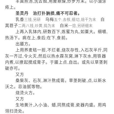
羊粪熬汤,洗去痂,用屋悬燥,炒罗为末。以小油涂
疮上。
圣灵丹 治打扑肭损,痛不可忍者。
乳香
乌梅
白
三钱,另研
五个,去核,细切,焙干为末
莴苣子
白米
二两八钱,炒黄,捣为末
一捻,另研细末
上再入乳钵内,研数百下,炼蜜为丸,如粟大。细嚼,
热汤下。病在上,食后;在下,食前。
出靥方。
上用荞麦秸一担,不烂者,烧灰存性,入石灰半斤,同
灰一齐过,令火灭,然后以热水霖灰窝,淋下灰水,用铁器
内煮,以撩起搅成膏子。于靥上点,自出。或先以草茎刺
破亦可。
又方
桑柴灰、石灰,淋汁熬成膏。草茎刺破,点,以新水
沃之。忌油腻等物。
烧烫火方。
又方
生地黄汁,入小油、蜡,同熬成膏,瓷器内盛。用鸡
翎扫烫处。