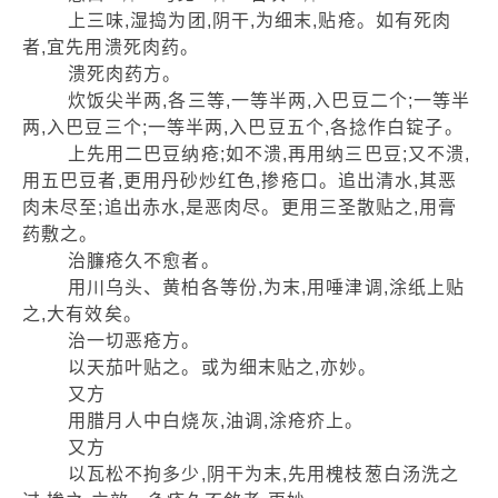
上三味,湿捣为团,阴干,为细末,贴疮。如有死肉
者,宜先用溃死肉药。
溃死肉药方。
炊饭尖半两,各三等,一等半两,入巴豆二个;一等半
两,入巴豆三个;一等半两,入巴豆五个,各捻作白锭子。
上先用二巴豆纳疮;如不溃,再用纳三巴豆;又不溃,
用五巴豆者,更用丹砂炒红色,掺疮口。追出清水,其恶
肉未尽至;追出赤水,是恶肉尽。更用三圣散贴之,用膏
药敷之。
治臁疮久不愈者。
用川乌头、黄柏各等份,为末,用唾津调,涂纸上贴
之,大有效矣。
治一切恶疮方。
以天茄叶贴之。或为细末贴之,亦妙。
又方
用腊月人中白烧灰,油调,涂疮疥上。
又方
以瓦松不拘多少,阴干为末,先用槐枝葱白汤洗之