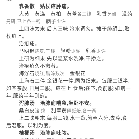
乳香散 贴杖疮肿痛。
大黄 黄连 黄柏 黄芩
乳香
没药
各三钱
另研
脑子
另研,已上各一钱
少许
上四味为末,后入三味,冷水调匀。摊于绯绢上,贴
杖疮上。
治疳疮。
马明退
轻粉
乳香
烧灰,三钱
少许
少许
上研为细末,先以温浆水洗净,干掺之。
治疳疮久不愈者。
海浮石
金银花
烧红,醋淬数次
上海石二停,金银花一停,同为细末。每服二钱半,
如签茶般,日用二服。疮在上,食后;在下,食前服;如病一
年,服药半年则愈。
泻肺汤 治肺痈喘急,坐卧不安。
桑白皮
甜葶苈
锉,烧
隔纸焙,各一两
上二味粗末,每服三钱,水一盏,煎至六分,去滓,食
后温服。以利为度。
桔梗汤 治肺痈吐脓。