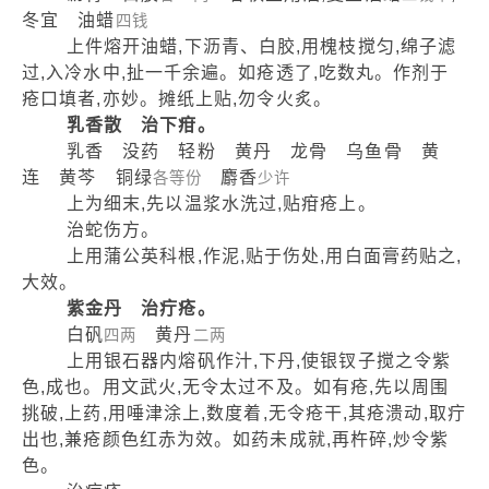
冬宜 油蜡
四钱
上件熔开油蜡,下沥青、白胶,用槐枝搅匀,绵子滤
过,入冷水中,扯一千余遍。如疮透了,吃数丸。作剂于
疮口填者,亦妙。摊纸上贴,勿令火炙。
乳香散 治下疳。
乳香 没药 轻粉 黄丹 龙骨 乌鱼骨 黄
连 黄芩 铜绿
麝香
各等份
少许
上为细末,先以温浆水洗过,贴疳疮上。
治蛇伤方。
上用蒲公英科根,作泥,贴于伤处,用白面膏药贴之,
大效。
紫金丹 治疔疮。
白矾
黄丹
四两
二两
上用银石器内熔矾作汁,下丹,使银钗子搅之令紫
色,成也。用文武火,无令太过不及。如有疮,先以周围
挑破,上药,用唾津涂上,数度着,无令疮干,其疮溃动,取疔
出也,兼疮颜色红赤为效。如药未成就,再杵碎,炒令紫
色。