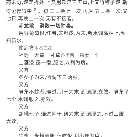
药末匀,缠定折处,上又用软帛三五重,上又竹稗子缠,勒
[2]
得紧慢得中
。初,三日换上一次;再后,五日换一次;又
七日,再换上一次,无有不接者。
赤龙散 消散一切肿毒。
用野葡萄根,红者,去粗皮,为末,新水调涂肿上,频
扫新水。
便痈方
本名血疝
牡蛎 大黄 甘草
悬蒌
各半两
一个
上酒浸,露一宿,服之,以利为度。
又方
冬葵子为末,酒调下三两服。
又方
皂角不蛀者,烧过,阴于为末,酒调服,立效。皂角子
七个,水调服之,亦效。
又方
胡桃七个,烧过阴干,研为末,酒调服之,不过三服,
大效。
又方
生蜜、米粉调服,休吃饭,利小便为度。