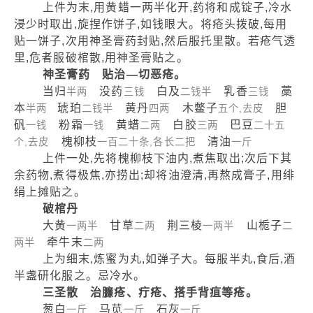
上件为末,用黄蜡一两半化开,药将和成锭子,冷水
浸少时取出,旋捏作饼子,如钱眼大。将疮头拨破,每用
贴一饼子,次用神圣膏药封贴,然后服托里散。若疮气透
里,危者服破棺散,用神圣膏贴之。
神圣膏药 贴治—切恶疮。
当归
没药
白及
乳香
藁
半两
三钱
二钱半
三钱
本
琥珀
黄丹
木鳖子
胆
半两
二钱半
四两
五个,去皮
矾
粉霜
黄蜡
白胶
巴豆
一钱
一钱
二两
三两
二十五
槐柳枝
清油
个,去皮
一百二十条,各长二把
一斤
上件一处,先将槐柳枝下油内,煮焦取出;次后下其
余药物,煮得极焦,亦捞出;却将油澄清,再熬成膏子,用绯
绢上摊贴之。
破棺丹
大黄
甘草
荆三棱
山栀子
一两半
二两
一两半
二
牵牛末
两半
二两
上为细末,炼蜜为丸,如弹子大。每服半丸,食后,酒
半盏研化服之。忌冷水。
三圣散 治臁疮、疔疮、搭手背疽等疮。
葱白
马苋
石灰
一斤
一斤
一斤