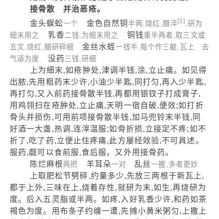
接骨散 并治恶疮。
[1]
金头蜈蚣
金色自然铜
一个
半两,烧红,醋淬
,研为
乳香
铜钱
细末用之
二钱,为细末用之
重半两者,取三文或
金丝水蛭
五文,烧红,醋研碎细
一钱半,每个作三截,瓦上 去
没药
气道为度
三钱,研细
上为细末,如疮肿处,津调半钱,涂,立止痛。如见得
出脓,先用粗药末少许,小油少半匙,同打匀,再入少半匙,
再打匀,又入前药接骨散半钱,再都用银钗子打成膏子,
用鸡翎扫在疮肿处,立止痛,天明一宿自破,便效;如打折
骨头并损伤,可用前项接骨散半钱,加马兜铃末半钱,同
好酒一大盏,热调,连滓温服;如骨折损,立接定不疼;如不
折了,吃了药,立便止住疼痛,此方屡经效验,不可具述。
服药,觑可以食前服,食后服。又外用接骨药。
陈烂麻根
羊耳朵
乱丝
两把
一对
一握,多者更妙
上取肥松节劈碎,约量多少,先放三两根于新瓦上,
都于上外,三味在上,烧着存性,就研为末,如生,再烧研为
度。后入五灵脂或半两。如疼,入好乳香少许,和药如茶
褐色为度。用布条子约缠一遭,先摊小黄米粥匀,上撒上