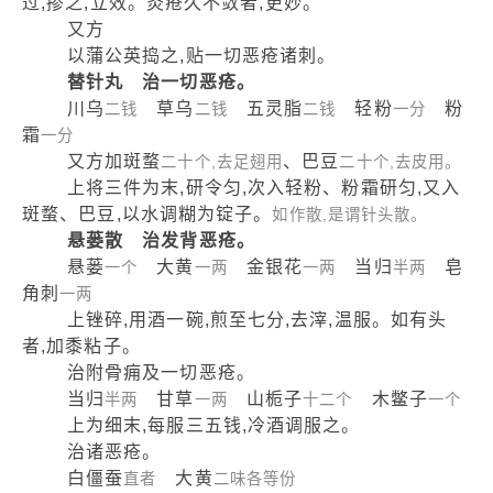
过,掺之,立效。灸疮久不敛者,更妙。
又方
以蒲公英捣之,贴一切恶疮诸刺。
替针丸 治一切恶疮。
川乌
草乌
五灵脂
轻粉
粉
二钱
二钱
二钱
一分
霜
一分
又方加斑蝥
、巴豆
二十个,去足翅用
二十个,去皮用。
上将三件为末,研令匀,次入轻粉、粉霜研匀,又入
斑蝥、巴豆,以水调糊为锭子。
如作散,是谓针头散。
悬蒌散 治发背恶疮。
悬蒌
大黄
金银花
当归
皂
一个
一两
一两
半两
角刺
一两
上锉碎,用酒一碗,煎至七分,去滓,温服。如有头
者,加黍粘子。
治附骨痈及一切恶疮。
当归
甘草
山栀子
木鳖子
半两
一两
十二个
一个
上为细末,每服三五钱,冷酒调服之。
治诸恶疮。
白僵蚕
大黄
直者
二味各等份