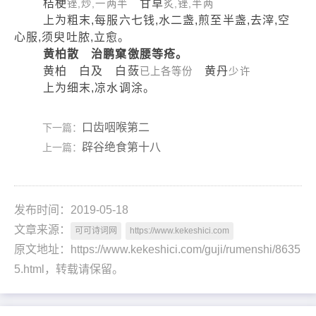
桔梗
甘草
锉,炒,一两半
炙,锉,半两
上为粗末,每服六七钱,水二盏,煎至半盏,去滓,空
心服,须臾吐脓,立愈。
黄柏散 治鹏窠徼腰等疮。
黄柏 白及 白蔹
黄丹
已上各等份
少许
上为细末,凉水调涂。
口齿咽喉第二
下一篇：
辟谷绝食第十八
上一篇：
发布时间：2019-05-18
文章来源：
可可诗词网
https://www.kekeshici.com
原文地址：https://www.kekeshici.com/guji/rumenshi/8635
5.html，转载请保留。