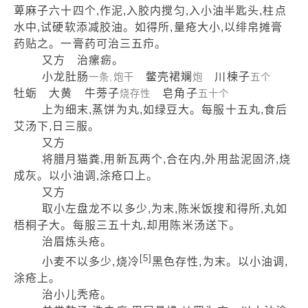
萆麻子六十四个,作泥,入胶内搅匀,入小油半匙头,柱点
水中,试硬软添减胶油。如得所,量疮大小,以绯帛摊膏
药贴之。一膏药可治三五疖。
又方 治瘰疬。
小龙肚肠
鳖壳裙斓
川楝子
一条,炮干
炮
五个
牡蛎 大黄 牛蒡子
皂角子
烧存性
五十个
上为细末,蒸饼为丸,如绿豆大。每服十五丸,食后
艾汤下,日三服。
又方
将腊月猫粪,用新瓦两个,合在内,外用盐泥固济,烧
成灰。以小油调,涂疮口上。
又方
取小左盘龙不以多少,为末,陈米饭搜和得所,丸如
梧桐子大。每服三五十丸,却用陈米汤送下。
治眉炼头疮。
[5]
小麦不以多少,烧冷
黑色存性,为末。以小油调,
涂疮上。
治小儿秃疮。