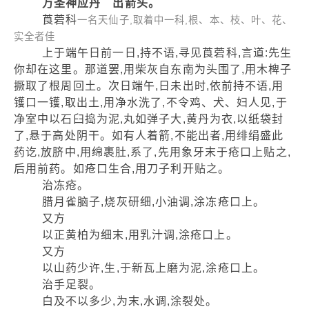
万圣神应丹 出箭头。
莨菪科
一名天仙子,取着中一科,根、本、枝、叶、花、
实全者佳
上于端午日前一日,持不语,寻见莨菪科,言道:先生
你却在这里。那道罢,用柴灰自东南为头围了,用木椑子
撅取了根周回土。次日端午,日未出时,依前持不语,用
镬口一镬,取出土,用净水洗了,不令鸡、犬、妇人见,于
净室中以石臼捣为泥,丸如弹子大,黄丹为衣,以纸袋封
了,悬于高处阴干。如有人着箭,不能出者,用绯绢盛此
药讫,放脐中,用绵裹肚,系了,先用象牙末于疮口上贴之,
后用前药。如疮口生合,用刀子利开贴之。
治冻疮。
腊月雀脑子,烧灰研细,小油调,涂冻疮口上。
又方
以正黄柏为细末,用乳汁调,涂疮口上。
又方
以山药少许,生,于新瓦上磨为泥,涂疮口上。
治手足裂。
白及不以多少,为末,水调,涂裂处。