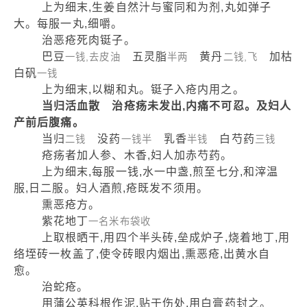
上为细末,生姜自然汁与蜜同和为剂,丸如弹子
大。每服一丸,细嚼。
治恶疮死肉铤子。
巴豆
五灵脂
黄丹
加枯
一钱,去皮油
半两
二钱,飞
白矾
一钱
上为细末,以糊和丸。铤子入疮内用之。
当归活血散 治疮疡未发出,内痛不可忍。及妇人
产前后腹痛。
当归
没药
乳香
白芍药
二钱
一钱半
半钱
三钱
疮疡者加人参、木香,妇人加赤芍药。
上为细末,每服一钱,水一中盏,煎至七分,和滓温
服,日二服。妇人酒煎,疮既发不须用。
熏恶疮方。
紫花地丁
一名米布袋收
上取根晒干,用四个半头砖,垒成炉子,烧着地丁,用
络垤砖一枚盖了,使令砖眼内烟出,熏恶疮,出黄水自
愈。
治蛇疮。
用蒲公英科根作泥,贴于伤处,用白膏药封之。