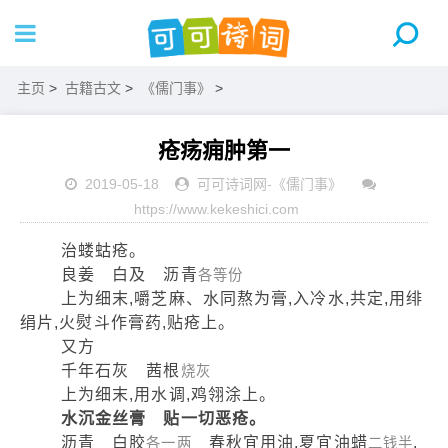
主页
>
古籍古文
>
《儒门事》
>
疮疡痈肿第一
2019-05-18
可可诗词网
-
《儒门事》
https://www.kekeshici.com
治蝼蛄疮。
良姜 白及 沥青
各等份
上为细末,嚼芝麻、水同熬为膏,入冷水,共定,用绯
绢片,火熨斗作膏药,贴疮上。
又方
千年石灰 茜根
烧灰
上为细末,用水调,鸡翎涂上。
水沉金丝膏 贴一切恶疮。
沥青 白胶
春秋宜用油,夏宜油蜡
,
各一两
二钱半