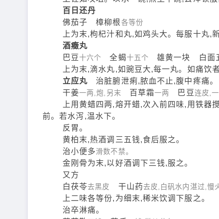
百日还丹
佛茄子 樟柳根
各等份
上为末,枸杞汁和丸,如鸡头大。每服十丸,
酒癥丸
巴豆
全蝎
雄黄一块 白面
十六个
十五个
上为末,滴水丸,如豌豆大,每一丸。如痛饮者
立应丸
治脏腑泄痢,脓血不止,腹中疼痛。
干姜
百草霜
巴豆
一两,炮,另末
一两
连皮,
上用黄蜡四两,熔开蜡,次入前四味,用铁器搅匀
前。若水泻,温水下。
反胃。
黄柏末,热酒调三五钱,食后服之。
治小便多
滑数不禁。
金刚骨为末,以好酒调下三钱,服之。
又方
白茯苓
干山药
去黑皮
去皮,白矾水内湛过,慢
上二味各等份,为细末,稀米饮调下服之。
治卒淋痛。