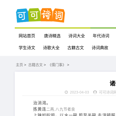
网站首页
唐诗精选
诗词大全
年代诗词
学生诗文
诗歌大全
古籍古文
诗词典故
主页
>
古籍古文
>
《儒门事》
>
诸
2023-04-03
可可诗词
治消渴。
拣黄连
二两,八九节者良
上锉如㕮咀。以水一碗,煎至半碗,去滓顿服