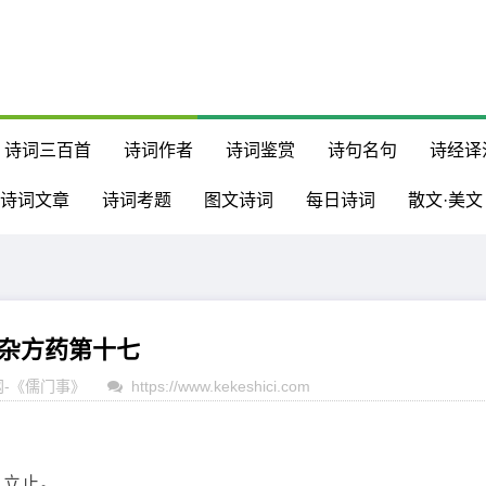
诗词三百首
诗词作者
诗词鉴赏
诗句名句
诗经译
诗词文章
诗词考题
图文诗词
每日诗词
散文·美文
杂方药第十七
网
-
《儒门事》
https://www.kekeshici.com
,立止。