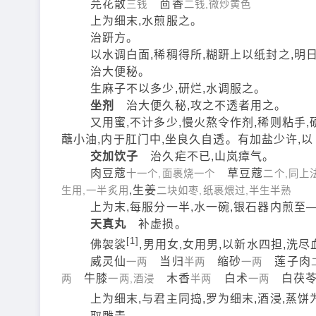
芫花散
茴香
三钱
二钱,微炒黄色
上为细末,水煎服之。
治趼方。
以水调白面,稀稠得所,糊趼上以纸封之,明日
治大便秘。
生麻子不以多少,研烂,水调服之。
坐剂
治大便久秘,攻之不透者用之。
又用蜜,不计多少,慢火熬令作剂,稀则粘手,硬
蘸小油,内于肛门中,坐良久自透。有加盐少许,
交加饮子
治久疟不已,山岚瘴气。
肉豆蔻
草豆蔻
十一个,面裹烧一个
二个,同上
,生姜
生用,一半炙用
二块如枣,纸裹煨过,半生半熟
上为末,每服分一半,水一碗,银石器内煎至—大
天真丸
补虚损。
[1]
佛袈裟
,男用女,女用男,以新水四担,洗
威灵仙
当归
缩砂
莲子肉
一两
半两
一两
牛膝
木香
白术
白茯
两
一两,酒浸
半两
一两
上为细末,与君主同捣,罗为细末,酒浸,蒸饼为