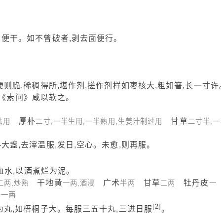
便干。如不曾破者,剥去面便行。
则脆,稀稠得所,堪作剂,搓作剂样如枣核大,粗如箸,长一寸许
以《素问》咸以软之。
厚朴
甘草
法用
二寸,一半生用,一半熟用,生姜汁制过用
二寸半,一
盏,去滓温服,发日,空心。未愈,则再服。
尽血水,以酒煮烂为泥。
干地黄
广术
甘草
牡丹皮
二两,炒熟
一两,酒浸
半两
二两
一
苓
一两
[2]
丸,如梧桐子大。每服三五十丸,三进日服
。