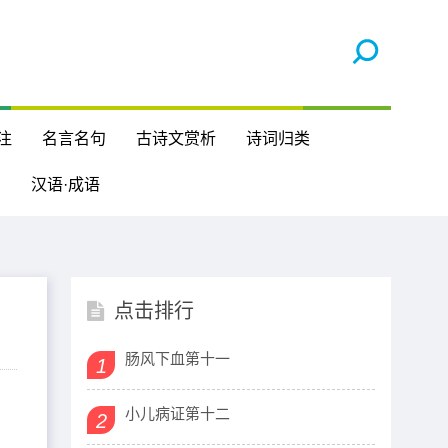
注
名言名句
古诗文赏析
诗词归类
汉语·成语
点击排行
肠风下血第十一
1
小儿病证第十二
2