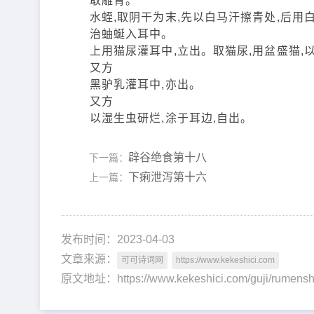
取雕青。
水蛭,取阴干为末,先以白马汗擦青处,后用
治蚰蜒入耳中。
上用猫尿灌耳中,立出。取猫尿,用盆盛猫,
又方
黑驴乳灌耳中,亦出。
又方
以湿生虫研烂,涂于耳边,自出。
辟谷绝食第十八
下一篇：
下痢泄泻第十六
上一篇：
发布时间：2023-04-03
文章来源：
可可诗词网
https://www.kekeshici.com
原文地址：https://www.kekeshici.com/guji/rum