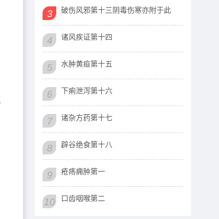
破伤风邪第十三阴毒伤寒亦附于此
3
诸风疾证第十四
4
水肿黄疸第十五
5
下痢泄泻第十六
6
食
诸杂方药第十七
7
辟谷绝食第十八
8
疮疡痈肿第一
9
口齿咽喉第二
10