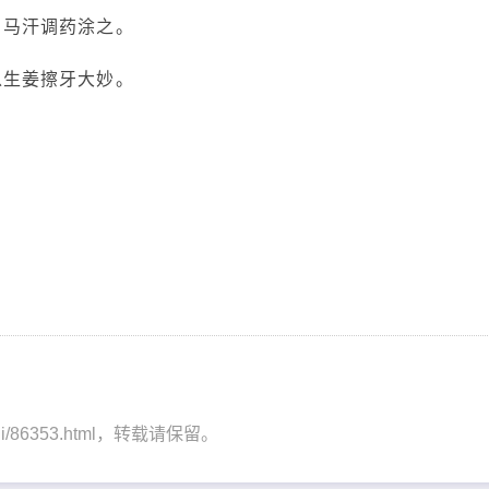
白马汗调药涂之。
以生姜擦牙大妙。
enshi/86353.html，转载请保留。