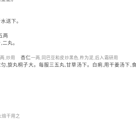
新水送下。
五两
,二丸。
杏仁
一两,炒用
一两,同巴豆和皮炒黑色,杵为泥,后入霜研用
,旋丸桐子大。每服三五丸,甘草汤下。白痢,用干姜汤下,
火焙干用之