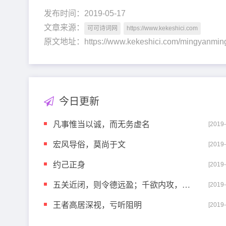
发布时间：2019-05-17
文章来源：
可可诗词网
https://www.kekeshici.com
原文地址：https://www.kekeshici.com/mingyanmi
今日更新
凡事惟当以诚，而无务虚名
[2019
宏风导俗，莫尚于文
[2019
约己正身
[2019
五关近闭，则令德远盈；千欲内攻，则凶源外发
[2019
王者高居深视，亏听阻明
[2019