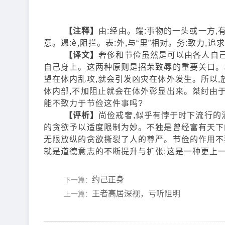
【注释】
由:经由。端:事物的一头或一方,
意。遏:è,阻拦。表:外,与“里”相对。务:致力,追
【译文】
奢侈和节俭虽然是可以由各人自
自己身上。这两种原则是招荣致辱的重要关口。
望在体内乱攻,就会引发凶灾在体外发生。所以,
体内部,不加阻止就会在体外彰显出来。桀纣由
能不致力于节俭这件事吗?
【评析】
尚俭戒奢,似乎有悖于时下流行的
的贪欲予以适度限制为妙。不独是曾经富有天下
无限放纵的贪欲撕裂了人的尊严。节俭的作用不独
就是道德意志的不断提升与扩张;这是一种更上
约己正身
下一篇：
王者高居深视，亏听阻明
上一篇：