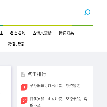
注
名言名句
古诗文赏析
诗词归类
汉语·成语
点击排行
子孙器识可以出仕者，颇资勉之
1
节
日化岁加，山立川使；圣德卓然，焉
2
敢不至