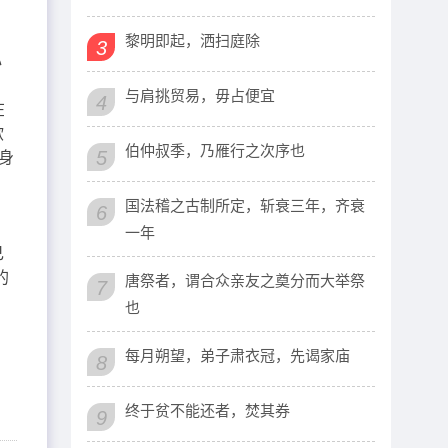
黎明即起，洒扫庭除
3
心
与肩挑贸易，毋占便宜
4
在
欲
伯仲叔季，乃雁行之次序也
5
身
。
国法稽之古制所定，斩衰三年，齐衰
6
一年
己
的
唐祭者，谓合众亲友之奠分而大举祭
7
也
每月朔望，弟子肃衣冠，先谒家庙
8
终于贫不能还者，焚其券
9