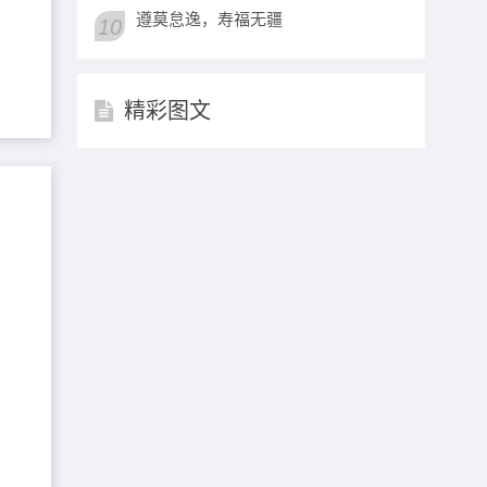
遵莫怠逸，寿福无疆
10
精彩图文