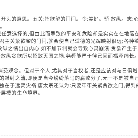
有开头的意思。五关:指欲望的门闩。令:美好。骄:放纵。志:
求。
己任意选择的,但由此而导致的平安和危险却是实实在在地落
君主关紧欲望的门闩,就会使自己道德的光辉映射很远;各种
放纵之情出自内心,如不加节制就会导致心灵崩溃;贪欲产生于
于放纵贪欲所以招致灭国之祸,尧舜能严于律己因而福泽绵长
消费观念。但对于个人,尤其对于当权者,还是应该对与日俱增
的桀纣之流,即便是当今纷纷落马的腐败分子,无一不是被自
在于远离灾祸,唐太宗还认为:只要牢牢关紧贪欲之门,得到
一层楼的生命境界。