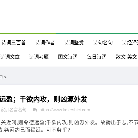
诗词三百首
诗词作者
诗词鉴赏
诗句名句
诗经译
诗词文章
诗词考题
图文诗词
每日诗词
散文·美文
句
>
远盈；千欲内攻，则凶源外发
-
家训名言名句
https://www.kekeshici.com
近闭,则令德远盈;千欲内攻,则凶源外发。故骄出于志,不
结,尧舜约己而福延。可不务乎?