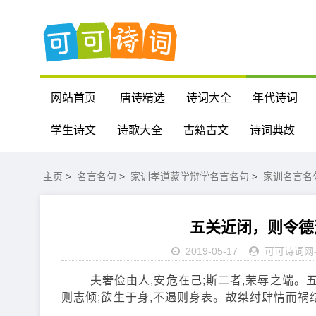
网站首页
唐诗精选
诗词大全
年代诗词
学生诗文
诗歌大全
古籍古文
诗词典故
主页
>
名言名句
>
家训孝道蒙学辩学名言名句
>
家训名言名
五关近闭，则令德
2019-05-17
可可诗词网
夫奢俭由人,安危在己;斯二者,荣辱之端。五关
则志倾;欲生于身,不遏则身表。故桀纣肆情而祸