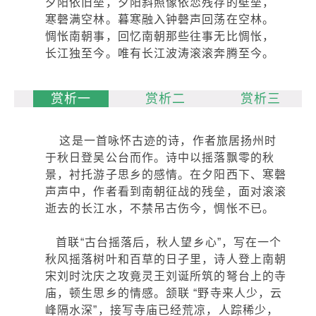
夕阳依旧垒，夕阳斜照像依恋残存的壁垒，
寒磬满空林。暮寒融入钟磬声回荡在空林。
惆怅南朝事，回忆南朝那些往事无比惆怅，
长江独至今。唯有长江波涛滚滚奔腾至今。
赏析一
赏析二
赏析三
这是一首咏怀古迹的诗，作者旅居扬州时
于秋日登吴公台而作。诗中以摇落飘零的秋
景，衬托游子思乡的感情。在夕阳西下、寒磬
声声中，作者看到南朝征战的残垒，面对滚滚
逝去的长江水，不禁吊古伤今，惆怅不已。
首联“古台摇落后，秋人望乡心”，写在一个
秋风摇落树叶和百草的日子里，诗人登上南朝
宋刘时沈庆之攻竟灵王刘诞所筑的弩台上的寺
庙，顿生思乡的情感。颔联 “野寺来人少，云
峰隔水深”，接写寺庙已经荒凉，人踪稀少，