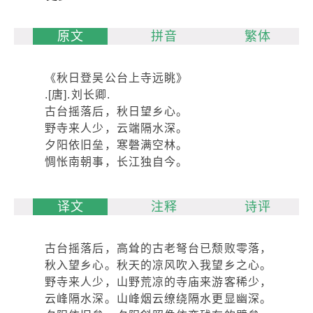
原文
拼音
繁体
《秋日登吴公台上寺远眺》
.[唐].刘长卿.
古台摇落后，秋日望乡心。
野寺来人少，云端隔水深。
夕阳依旧垒，寒磬满空林。
惆怅南朝事，长江独自今。
译文
注释
诗评
古台摇落后，高耸的古老弩台已颓败零落，
秋入望乡心。秋天的凉风吹入我望乡之心。
野寺来人少，山野荒凉的寺庙来游客稀少，
云峰隔水深。山峰烟云缭绕隔水更显幽深。