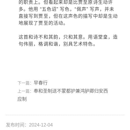
的职责上。但看起来却是比贾至原诗生动许
多。他用 “五色诏” 写色，“佩声” 写声，并未
直接写到贾至，但在这声色的描写中却是生动
地展现了贾至的活动。
这首和诗不和其韵，只和其意。用语堂皇，造
句伟丽，格调和谐，别具艺术特色。
早春行
下一篇：
奉和圣制送不蒙都护兼鸿胪卿归安西
上一篇：
应制
发布时间：2024-12-04