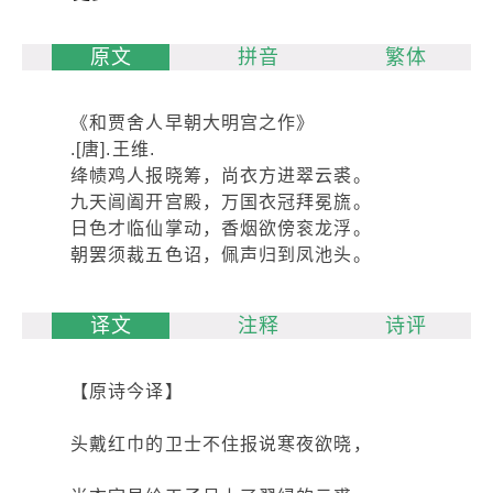
原文
拼音
繁体
《和贾舍人早朝大明宫之作》
.[唐].王维.
绛帻鸡人报晓筹，尚衣方进翠云裘。
九天阊阖开宫殿，万国衣冠拜冕旒。
日色才临仙掌动，香烟欲傍衮龙浮。
朝罢须裁五色诏，佩声归到凤池头。
译文
注释
诗评
【原诗今译】
头戴红巾的卫士不住报说寒夜欲晓，