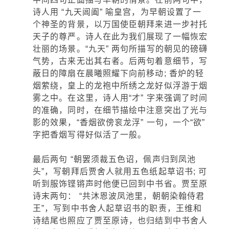
诗人用 “九天阊阖” 喻皇宫，为早朝设置了一
个神圣的背景，以万国使臣朝拜来进一步衬托
天子的尊严。诗人在此为我们展现了一幅恢宏
壮丽的场景。“九天” 两句所描写的朝见的磅礴
气势，古来无出其右者。后两句着意细节，写
蔽日的障扇在晨曦照耀下向前移动; 香炉的轻
烟萦绕，皇上的龙袍中所绣之龙好似浮游于烟
雾之中。在这里，诗人用“才” 字来强调了时间
的准确，同时，在细节描绘中注意突出了光与
影的效果，“香烟欲傍衮龙浮” 一句，一个“欲”
字把香烟写得好似活了一般。
最后两句 “朝罢须裁五色诏，佩声归到凤池
头”，写朝拜后贾舍人就用五色纸起草诏书; 可
听到服饰铿锵声时他便已回到中书省。贾至原
诗末两句： “共沐恩波凤池里，朝朝染翰侍君
王”，写到中书舍人起草诏书的职责，王维和
诗结尾也照应了贾至原诗，也归结到中书舍人