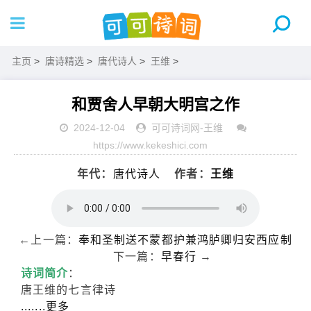
主页
>
唐诗精选
>
唐代诗人
>
王维
>
和贾舍人早朝大明宫之作
2024-12-04
可可诗词网
-
王维
https://www.kekeshici.com
年代：
唐代诗人
作者：
王维
←上一篇：
奉和圣制送不蒙都护兼鸿胪卿归安西应制
下一篇：
早春行
→
诗词简介
：
唐王维的七言律诗
.......更多