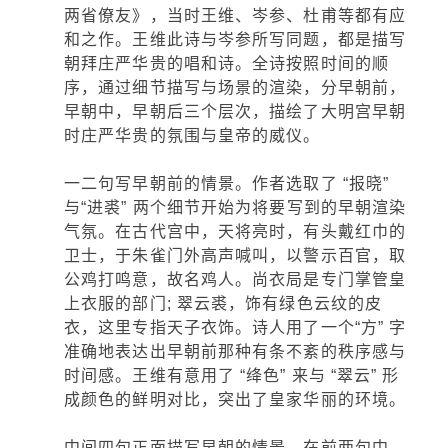
两省僚友》，当时王维、岑参、杜甫等都有应
和之作。王维此诗与岑参所写同题，都是描写
朝拜庄严华贵的唱和诗。全诗按照时间的顺
序，通过细节描写与场景的渲染，分早朝前，
早朝中，早朝后三个层次，描绘了大明宫早朝
时庄严华贵的氛围与皇帝的威仪。
一二句写早朝前的情景。作者选取了 “报晓”
与“进裘” 两个细节开始为将要写到的早朝渲染
气氛。在古代宫中，天将亮时，有头戴红巾的
卫士，于朱雀门外高声喊叫，以警示百官，取
公鸡打鸣意，故名鸡人。尚衣局是专门掌管皇
上衣服的部门; 翠云裘，饰有绿色云纹的皮
衣，这里专指天子衣饰。诗人用了一个“方” 字
准确地表达出早朝前那种有条不紊的秩序感与
时间感。王维有意用了 “绛色” 来与 “翠云” 形
成颜色的鲜明对比，突出了皇家华丽的环境。
中间四句正面描写早朝的情景。在前两句中，