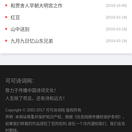
和贾舍人早朝大明宫之作
[2018-10-06]
红豆
[2018-03-18]
山中送别
[2018-03-18]
九月九日忆山东兄弟
[2018-03-18]
可可诗词网：
致力于传播中国诗词文化！
人生除了苟且，还有诗和远方！
Copyright © 2002-2017 可可诗词网 版权所有
声明 :本网站尊重并保护知识产权，根据《信息网络传播权保护条例》，
如果我们转载的作品侵犯了您的权利,请在一个月内通知我们，我们会及
时删除。