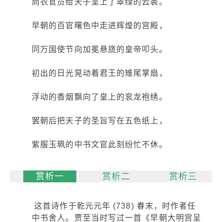
尚衣官员给天子呈上了翠绿的云裘。
早朝的百官曙色中走进辉煌的宫殿，
同万国使节向加冕悬旒的皇帝叩头。
初出的日光晃动着君王的雉尾掌扇，
浮动的香烟飘向了皇上的衮龙袍绣。
罢朝后把天子的圣旨写在五色纸上，
紫服玉珮的中书文官此刻纷忙不休。
赏析一
赏析二
赏析三
这首诗作于乾元元年 (738) 春末，时作者任
中书舍人。贾至当时写过一首《早朝大明宫呈