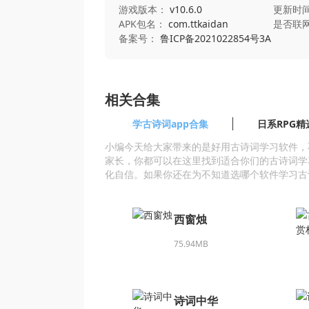
游戏版本：
v10.6.0
更新时
APK包名：
com.ttkaidan
是否联
备案号：
鲁ICP备2021022854号3A
相关合集
学古诗词app合集
日系RPG精
小编今天给大家带来的是好用古诗词学习软件，
家长，你都可以在这里找到适合你们的古诗词学
化自信。如果你还在为不知道选哪个软件学习古
西窗烛
75.94MB
诗词中华