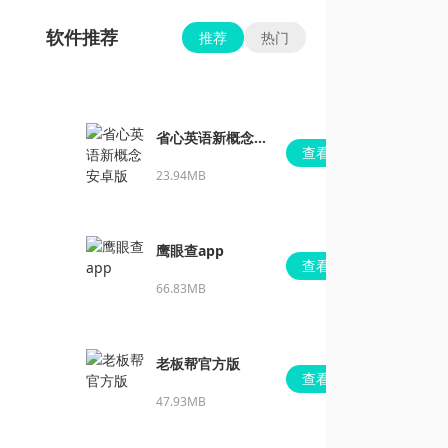
软件推荐
推荐
热门
省心英语新概念安
查看
卓版
23.94MB
鹰眼查app
查看
66.83MB
老板帮官方版
查看
47.93MB