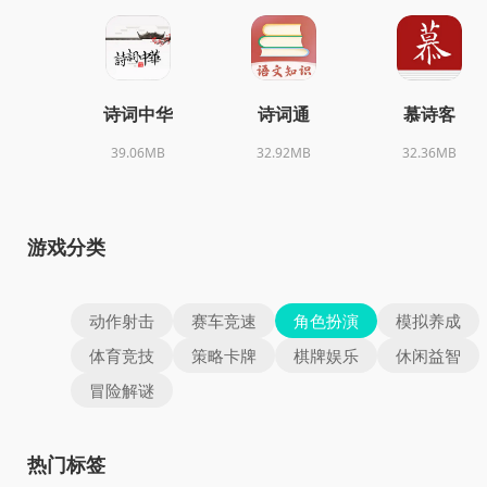
诗词中华
诗词通
慕诗客
39.06MB
32.92MB
32.36MB
游戏分类
动作射击
赛车竞速
角色扮演
模拟养成
体育竞技
策略卡牌
棋牌娱乐
休闲益智
冒险解谜
热门标签