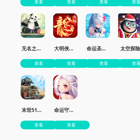
查看
查看
查看
查
无名之辈手游官方版
大明侠客令最新安卓版
命运圣契0.1折
太空探
查看
查看
查看
查
末世51号地堡
命运守护战歌手游
查看
查看