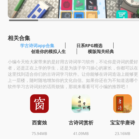
相关合集
学古诗词app合集
日系RPG精选
创造你的模拟人生
横版闯关经典
小编今天给大家带来的是好用古诗词学习软件，不论你是诗词的爱好
者，还是正在上学的学生，还是为孩子学习操心的家长，你都可以在
这里找到适合你们的古诗词学习软件。让你能够在诗词造诣上能够更
上一层楼，随时随地增加你的文化自信。如果你还在为不知道选哪个
软件学习古诗词好的话而烦恼，那就来看看可可小编的推荐吧！
西窗烛
古诗词赏析
宝宝学唐诗
75.94MB
41.09MB
23.16MB