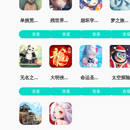
单挑荒野中文版
残世界的鸢尾花
崩坏学园2官服
梦之旅人官方正版
查看
查看
查看
查
无名之辈手游官方版
大明侠客令最新安卓版
命运圣契0.1折
太空探
查看
查看
查看
查