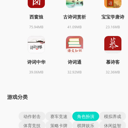
西窗烛
古诗词赏析
宝宝学唐诗
75.94MB
41.09MB
23.16MB
诗词中华
诗词通
慕诗客
39.06MB
32.92MB
32.36MB
游戏分类
动作射击
赛车竞速
角色扮演
模拟养成
体育竞技
策略卡牌
棋牌娱乐
休闲益智