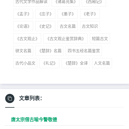
古代文学作品解读
《诸葛亮集》
《西厢记》
《孟子》
《庄子》
《墨子》
《老子》
《论语》
《史记》
古文名篇
古文知识
《古文观止》
《古文观止鉴赏辞典》
短篇古文
骈文名篇
《楚辞》名篇
四书五经名篇鉴赏
古代小品文
《礼记》
《楚辞》全译
人文名篇
文章列表：
唐太宗借古喻今警敬德