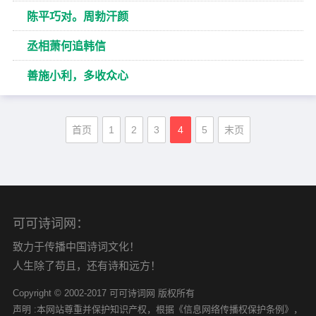
陈平巧对。周勃汗颜
丞相萧何追韩信
善施小利，多收众心
首页
1
2
3
4
5
末页
可可诗词网：
致力于传播中国诗词文化！
人生除了苟且，还有诗和远方！
Copyright © 2002-2017 可可诗词网 版权所有
声明 :本网站尊重并保护知识产权，根据《信息网络传播权保护条例》，