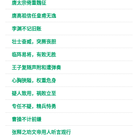
唐太宗倚重魏征
唐高祖信任皇甫无逸
李渊不记旧账
壮士奋威，突厥丧胆
临阵易将，有败无胜
王子复随声附和遭弹奏
心胸狭隘，权重危身
疑人致用，祸败立至
专任不疑，精兵恃勇
曹操不计前嫌
张释之劝文帝用人听言观行