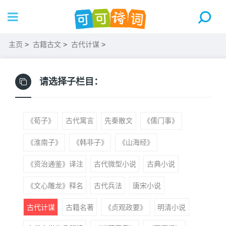
主页
>
古籍古文
>
古代计谋
>
请选择子栏目：
《荀子》
古代寓言
先秦散文
《儒门事》
《淮南子》
《韩非子》
《山海经》
《资治通鉴》译注
古代微型小说
古典小说
《文心雕龙》释名
古代兵法
唐宋小说
古代计谋
古籍名著
《贞观政要》
明清小说