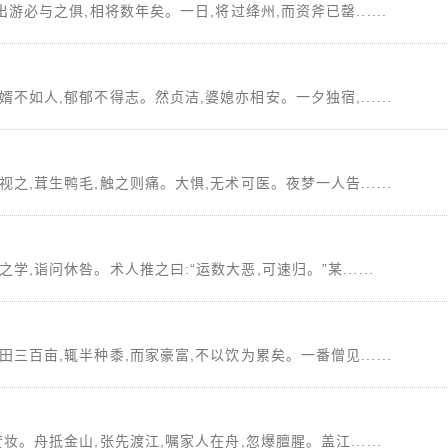
出游必与之俱,相将数年矣。一日,将过绛州,而资斧已罄......
不如人,郁郁不得志。然贞洁,婆媳亦相安。一夕独宿,......
之,茸生鸭毛,触之则痛。大惧,无术可医。夜梦一人告......
学,诣问休咎。术人推之曰:“运数大恶,可速归。”某......
三百亩,辄半种黍,而家豪富,不以饮为累矣。一番僧见......
妆。舟抵金山,张先渡江,嘱家人在舟,忽爆膻腥。盖江......