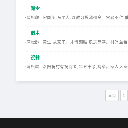
潞令
·蒲松龄· 宋国英,东平人,以教习授潞州令。贪暴不仁,催
僧术
·蒲松龄· 黄生,故家子。才情颇瞻,夙志高骞。村外兰若,
祝翁
·蒲松龄· 洛阳祝村有祝翁者,年五十余,病卒。家人入室
首页
1