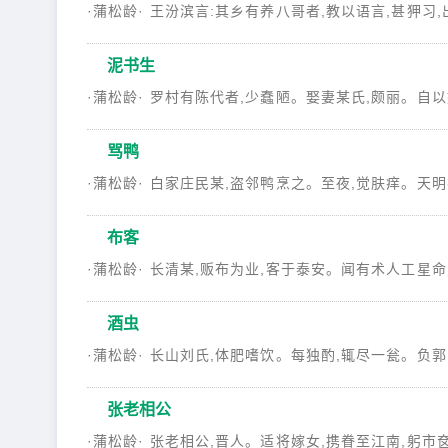
·蒲松龄· 王汾滨言:其乡有养八哥者,教以语言,甚狎习,
泥书生
·蒲松龄· 罗村有陈代者,少蠢陋。娶妻某氏,颇丽。自以婿
骂鸭
·蒲松龄· 白家庄民某,盗邻鸭烹之。至夜,觉肤痒。天明视
布客
·蒲松龄· 长清某,贩布为业,客于泰安。闻有术人工星命之
酒虫
·蒲松龄· 长山刘氏,体肥嗜饮。每独酌,辄尽一瓮。负郭田
张老相公
·蒲松龄· 张老相公,晋人。适将嫁女,携眷至江南,躬市奁