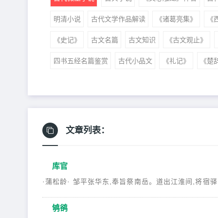
明清小说
古代文学作品解读
《诸葛亮集》
《
《史记》
古文名篇
古文知识
《古文观止》
四书五经名篇鉴赏
古代小品文
《礼记》
《楚
文章列表：
库官
·蒲松龄· 邹平张华东,奉旨祭南岳。道出江淮间,将宿驿亭。
鸲鹆