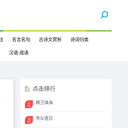
注
名言名句
古诗文赏析
诗词归类
汉语·成语
点击排行
精卫填海
1
夸父逐日
2