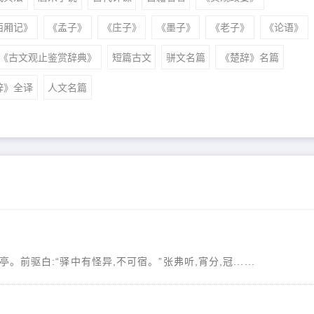
西厢记》
《孟子》
《庄子》
《墨子》
《老子》
《论语》
《古文观止鉴赏辞典》
短篇古文
骈文名篇
《楚辞》名篇
辞》全译
人文名篇
前驱白:“驿中有怪异,不可宿。”张弗听,宵分,冠......