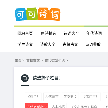
网站首页
唐诗精选
诗词大全
年代诗词
学生诗文
诗歌大全
古籍古文
诗词典故
主页
>
古籍古文
>
古代微型小说
>
请选择子栏目：
《荀子》
古代寓言
先秦散文
《儒门事》
《
古代微型小说
古典小说
《文心雕龙》释名
古