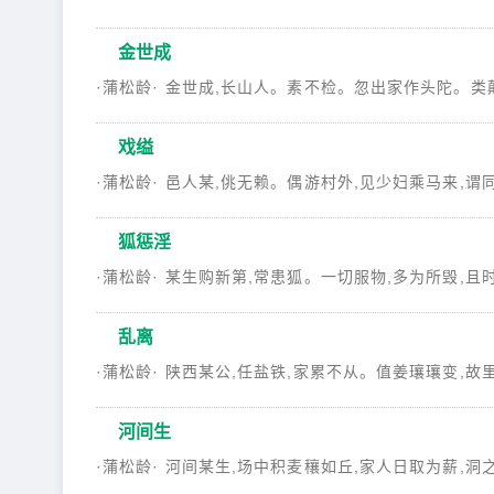
金世成
·蒲松龄· 金世成,长山人。素不检。忽出家作头陀。类颠
戏缢
·蒲松龄· 邑人某,佻无赖。偶游村外,见少妇乘马来,谓同
狐惩淫
·蒲松龄· 某生购新第,常患狐。一切服物,多为所毁,且时
乱离
·蒲松龄· 陕西某公,任盐铁,家累不从。值姜瓖瓖变,故里
河间生
·蒲松龄· 河间某生,场中积麦穰如丘,家人日取为薪,洞之