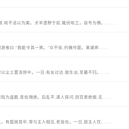
,啖不洁以为美。犬羊遗秽于前,辄伏啖之。自号为佛。......
游者曰:“我能令其一笑。”众不信,约赌作筵。某遽奔......
以尘土置汤饼中。一日,有友过访,值生出,至暮不归。......
陷为盗薮,音信隔绝。后乱平,遣人探问,则百里绝烟,无......
。有狐居其中,常与主人相见,老翁也。一日,屈主人饮,......