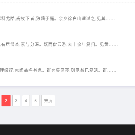
科尤酷,毙杖下者,狼藉于庭。余乡徐白山适过之,见其......
有居僧某,素与分深。既而僧云游,去十余年复归。见黄......
理缞绖,忽闻翁呼甚急。群奔集灵寝,则见翁已复活。群......
2
3
4
5
末页