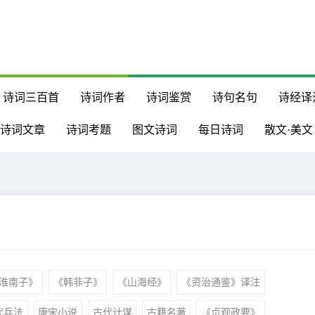
诗词三百首
诗词作者
诗词鉴赏
诗句名句
诗经译
诗词文章
诗词考题
图文诗词
每日诗词
散文·美文
淮南子》
《韩非子》
《山海经》
《资治通鉴》译注
代兵法
唐宋小说
古代计谋
古籍名著
《贞观政要》