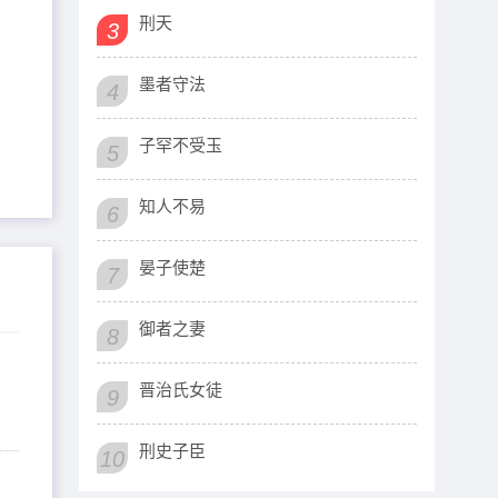
刑天
3
墨者守法
4
子罕不受玉
5
知人不易
6
晏子使楚
7
御者之妻
8
晋治氏女徒
9
刑史子臣
10