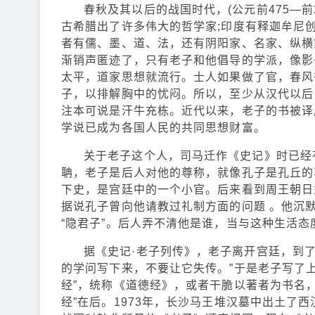
春秋及其以后的战国时代，(公元前475—
古希腊出了许多伟大的哲学家;印度有释迦牟尼
者有儒、墨、道、法，还有阴阳家、名家、纵横
渐销声匿迹了，只有老子和他倡导的学派，像影
太平，道家思想就流行。士人如果做了官，春风
子，以排解胸中的忧闷。所以，至少从汉代以后
注本可说是汗牛充栋。近代以来，老子的书被译
学说已成为各国人民的共同思想财富。
关于老子这个人，司马迁作《史记》时已经
聃，老子是后人对他的尊称，就像孔子是孔丘的
下史，是宫廷中的一个小官。后来看到周王朝日
据说孔子曾向他请教过礼制方面的问题 。他沉
“隐君子”。后人弄不清他是谁，当与这种生活态
据《史记·老子列传》，老子离开宫廷，到
的学问写下来，不要让它失传。”于是老子写了上下
经”，统称《道德经》，或者干脆以著者为书名，
经”在后。1973年，长沙马王堆汉墓中出土了西