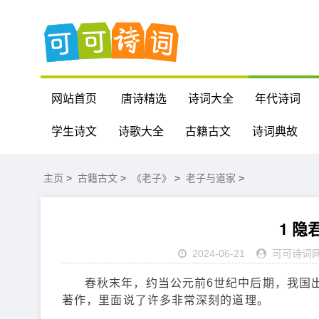
网站首页
唐诗精选
诗词大全
年代诗词
学生诗文
诗歌大全
古籍古文
诗词典故
主页
>
古籍古文
>
《老子》
>
老子与道家
>
1 
2024-06-21
可可诗词
春秋末年，约当公元前6世纪中后期，我国出
著作，里面说了许多非常深刻的道理。