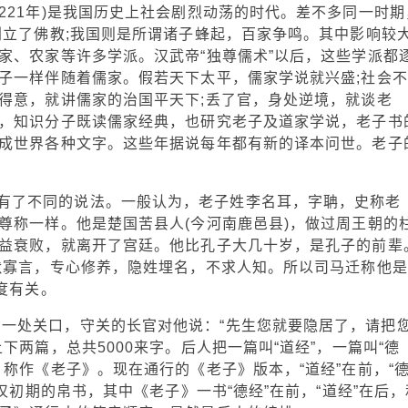
前221年)是我国历史上社会剧烈动荡的时代。差不多同一时期
创立了佛教;我国则是所谓诸子蜂起，百家争鸣。其中影响较
家、农家等许多学派。汉武帝“独尊儒术”以后，这些学派都
子一样伴随着儒家。假若天下太平，儒家学说就兴盛;社会不
得意，就讲儒家的治国平天下;丢了官，身处逆境，就谈老
，知识分子既读儒家经典，也研究老子及道家学说，老子书
成世界各种文字。这些年据说每年都有新的译本问世。老子
有了不同的说法。一般认为，老子姓李名耳，字聃，史称老
尊称一样。他是楚国苦县人(今河南鹿邑县)，做过周王朝的
益衰败，就离开了宫廷。他比孔子大几十岁，是孔子的前辈
默寡言，专心修养，隐姓埋名，不求人知。所以司马迁称他是
度有关。
了一处关口，守关的长官对他说：“先生您就要隐居了，请把
两篇，总共5000来字。后人把一篇叫“道经”，一篇叫“德
称作《老子》。现在通行的《老子》版本，“道经”在前，“
汉初期的帛书，其中《老子》一书“德经”在前，“道经”在后，