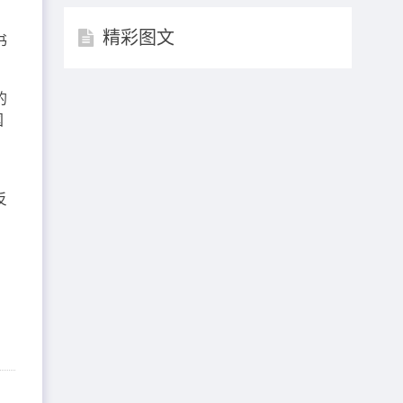
精彩图文
书
的
国
反