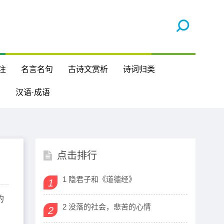
注
名言名句
古诗文赏析
诗词归类
汉语·成语
点击排行
1 隐君子和《道德经》
1
的
2 没落的社会，悲苦的心情
2