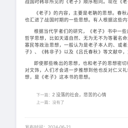
战国时韩非所见的《老子》顺序相同。现在《老
《老子》的内容，主要是老聃的思想。春秋
也汇进了战国时期的一些思想。有人根据这些内
根据当代学者们的研究，《老子》书中一些
哲学思想，比如天道自然、无为无不为等著名命
寡民等政治思想，一般认为是老子本人的、或者
子》、《韩非子》以及《吕氏春秋》等文献中，
即使那些晚出的思想，也和老子的思想密切
对文饰，人们才会进一步推想到他也反对仁义礼
想，是《老子》这本书的思想。
2 没落的社会，悲苦的心情
下一篇：
上一篇：没有了
发布时间：2024-06-21