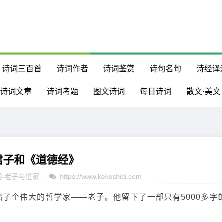
诗词三百首
诗词作者
诗词鉴赏
诗句名句
诗经译
诗词文章
诗词考题
图文诗词
每日诗词
散文·美文
隐君子和《道德经》
网
-
老子与道家
https://www.kekeshici.com
了个伟大的哲学家——老子。他留下了一部只有5000多字