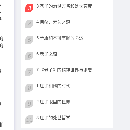
，
3 老子的治世方略和处世态度
3
大
逐
4 自然、无为之道
4
5 矛盾和不可掌握的命运
的
5
的
6 老子之道
6
7 《老子》的精神世界与思想
柱
7
。
1 庄子和他的时代
8
2 庄子眼里的世界
9
您
德
3 庄子的处世哲学
10
和