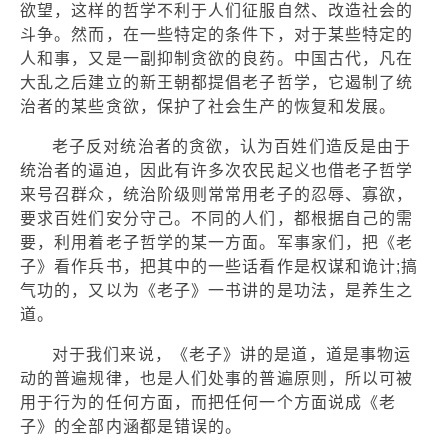
欲望，这样的哲学不利于人们征服自然、改造社会的
斗争。然而，在一些特定的条件下，对于某些特定的
人和事，又是一副抑制贪欲的良药。中国古代，凡在
大乱之后建立的新王朝都提倡老子哲学，它遏制了统
治者的某些贪欲，保护了社会生产的恢复和发展。
老子反对统治者的贪欲，认为百姓们造反是由于
统治者的逼迫，因此有许多次农民起义也借老子哲学
来号召群众，统治阶级则常常用老子的忍辱、寡欲，
要求百姓们安分守己。不同的人们，都根据自己的需
要，利用着老子哲学的某一方面。军事家们，把《老
子》看作兵书，把其中的一些话看作是权谋和诡计;搞
气功的，又以为《老子》一书讲的是功法，是养生之
道。
对于我们来说，《老子》讲的是道，道是事物运
动的普遍规律，也是人们处事的普遍原则，所以可被
用于行为的任何方面，而把任何一个方面说成《老
子》的全部内涵都是错误的。