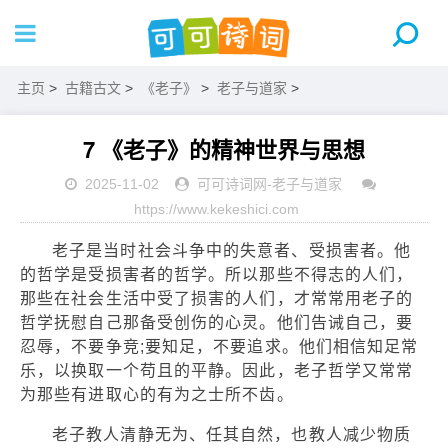
主页
>
古籍古文
>
《老子》
>
老子与道家
>
7 《老子》的精神世界与思想
2025-11-02
可可诗词网
-
老子与道家
https://www.kekeshici.com
老子是当时社会斗争中的失意者、受损害者。他
的哲学是受损害者的哲学。所以那些不得志的人们，
那些在社会生活中受了损害的人们，才常常用老子的
哲学抚慰自己那备受创伤的心灵。他们告诫自己，要
忍辱，不要争竞;要知足，不要追求。他们相信知足常
乐，以换取一个苟且的平静。因此，老子哲学又常常
为那些有进取心的有为之士所不齿。
老子教人清静无为、任其自然，也教人减少物质