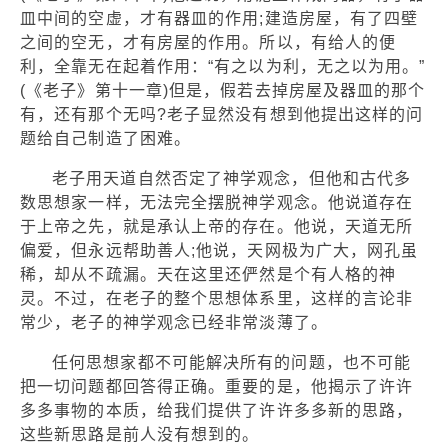
皿中间的空虚，才有器皿的作用;建造房屋，有了四壁
之间的空无，才有房屋的作用。所以，有给人的便
利，全靠无在起着作用：“有之以为利，无之以为用。”
(《老子》第十一章)但是，假若去掉房屋及器皿的那个
有，还有那个无吗?老子显然没有想到他提出这样的问
题给自己制造了困难。
老子用天道自然否定了神学观念，但他和古代多
数思想家一样，无法完全摆脱神学观念。他说道存在
于上帝之先，就是承认上帝的存在。他说，天道无所
偏爱，但永远帮助善人;他说，天网极为广大，网孔虽
稀，却从不疏漏。天在这里还俨然是个有人格的神
灵。不过，在老子的整个思想体系里，这样的言论非
常少，老子的神学观念已经非常淡薄了。
任何思想家都不可能解决所有的问题，也不可能
把一切问题都回答得正确。重要的是，他揭示了许许
多多事物的本质，给我们提供了许许多多新的思路，
这些新思路是前人没有想到的。