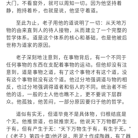
大门，不看窗外，就可以周知一切。因为他坚持着
静，抱持着朴，也就是说，他坚守着道。
至此为止，老子用他的道说明了一切：从天地万
物的由来直到人的待人接物，从而建立了一个完整的
哲学体系。道是这个体系的核心和基础，也是他被后
世称为道家的原因。
老子深刻地注意到，在事物背后，有一个不同于
任何事物的东西在支配着事物的运动。但他却没有注
意到，道是事物之道，有了这个事物才有这个道，没
有这个事物就没有这个道。他过分地强调道与物的相
反，也过分地强调得道者和俗人的不同。统治者不听
他的话，一般的士人他也瞧不上，更不要说下层群
众。他孤独，他苦闷，一部分原因要归于他的哲学。
道似有实无，但道毕竟不是具体物，归根结底是
个无。他推崇道，也就推崇无。他说天下万物都产生
于有，但有产生于无：“天下万物生于有，有生于无。”
(《老子》第四十章)他还说，用泥土作成陶器，有了器