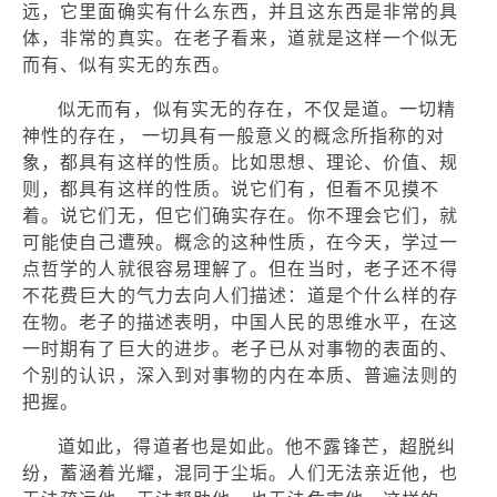
远，它里面确实有什么东西，并且这东西是非常的具
体，非常的真实。在老子看来，道就是这样一个似无
而有、似有实无的东西。
似无而有，似有实无的存在，不仅是道。一切精
神性的存在， 一切具有一般意义的概念所指称的对
象，都具有这样的性质。比如思想、理论、价值、规
则，都具有这样的性质。说它们有，但看不见摸不
着。说它们无，但它们确实存在。你不理会它们，就
可能使自己遭殃。概念的这种性质，在今天，学过一
点哲学的人就很容易理解了。但在当时，老子还不得
不花费巨大的气力去向人们描述：道是个什么样的存
在物。老子的描述表明，中国人民的思维水平，在这
一时期有了巨大的进步。老子已从对事物的表面的、
个别的认识，深入到对事物的内在本质、普遍法则的
把握。
道如此，得道者也是如此。他不露锋芒，超脱纠
纷，蓄涵着光耀，混同于尘垢。人们无法亲近他，也