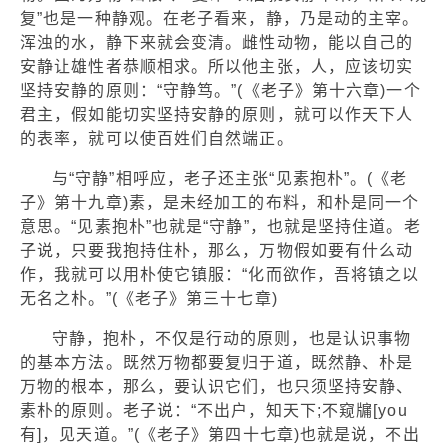
复”也是一种静观。在老子看来，静，乃是动的主宰。
浑浊的水，静下来就会变清。雌性动物，能以自己的
安静让雄性者恭顺相求。所以他主张，人，应该切实
坚持安静的原则：“守静笃。”(《老子》第十六章)一个
君主，假如能切实坚持安静的原则，就可以作天下人
的表率，就可以使百姓们自然端正。
与“守静”相呼应，老子还主张“见素抱朴”。(《老
子》第十九章)素，是未经加工的布料，和朴是同一个
意思。“见素抱朴”也就是“守静”，也就是坚持住道。老
子说，只要我抱持住朴，那么，万物假如要有什么动
作，我就可以用朴使它镇服：“化而欲作，吾将镇之以
无名之朴。”(《老子》第三十七章)
守静，抱朴，不仅是行动的原则，也是认识事物
的基本方法。既然万物都要复归于道，既然静、朴是
万物的根本，那么，要认识它们，也只须坚持安静、
素朴的原则。老子说：“不出户，知天下;不窥牖[you
有]，见天道。”(《老子》第四十七章)也就是说，不出