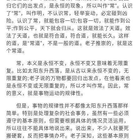
归它们的出发点，是永恒的现象，所以叫作“常”。认识
了“常”，叫作明，不认识常，轻举妄动，必定碰到凶
险。认识了常，就能包容一切;包容一切，就能作到公
平;作到公平，天下就会归从。这就是效法了天道。效
法了天道，也就是符合道，符合道，就能长久。这样
的道，是“常道”，不是一般的道。老子推崇的，就是这
个常道。
常，本义是永恒不变，永恒不变又意味着无限重
复。比如太阳东升西落，是从古以来永恒不变的，无
限重复的;老子说的万物都要回归出发点，在他看来也
是永恒不变或无限重复的，所以才叫作常。因此，常
的意义，就是事物运动的规律性。
但是，事物的规律性并不都像太阳东升西落那样
简单。特别是处理复杂的社会事务，虽然有一些必须
遵守的基本原则，但需要根据具体的情况灵活运用，
所以往往不能具体地说出来。说出来，不少人就要死
搬硬套，反而把事情办坏。老子深知，这些基本原则