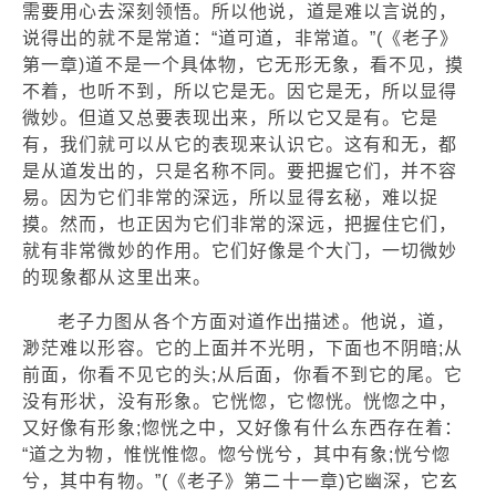
需要用心去深刻领悟。所以他说，道是难以言说的，
说得出的就不是常道：“道可道，非常道。”(《老子》
第一章)道不是一个具体物，它无形无象，看不见，摸
不着，也听不到，所以它是无。因它是无，所以显得
微妙。但道又总要表现出来，所以它又是有。它是
有，我们就可以从它的表现来认识它。这有和无，都
是从道发出的，只是名称不同。要把握它们，并不容
易。因为它们非常的深远，所以显得玄秘，难以捉
摸。然而，也正因为它们非常的深远，把握住它们，
就有非常微妙的作用。它们好像是个大门，一切微妙
的现象都从这里出来。
老子力图从各个方面对道作出描述。他说，道，
渺茫难以形容。它的上面并不光明，下面也不阴暗;从
前面，你看不见它的头;从后面，你看不到它的尾。它
没有形状，没有形象。它恍惚，它惚恍。恍惚之中，
又好像有形象;惚恍之中，又好像有什么东西存在着：
“道之为物，惟恍惟惚。惚兮恍兮，其中有象;恍兮惚
兮，其中有物。”(《老子》第二十一章)它幽深，它玄