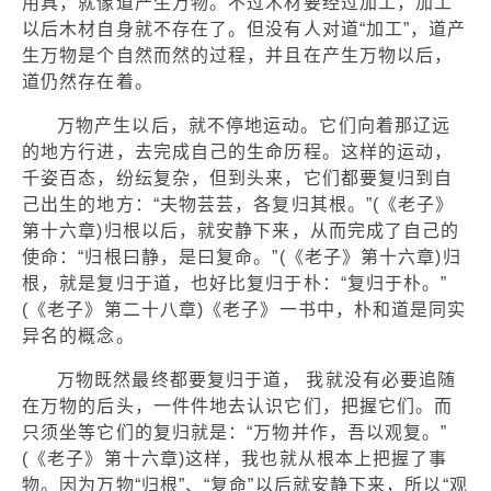
用具，就像道产生万物。不过木材要经过加工，加工
以后木材自身就不存在了。但没有人对道“加工”，道产
生万物是个自然而然的过程，并且在产生万物以后，
道仍然存在着。
万物产生以后，就不停地运动。它们向着那辽远
的地方行进，去完成自己的生命历程。这样的运动，
千姿百态，纷纭复杂，但到头来，它们都要复归到自
己出生的地方：“夫物芸芸，各复归其根。”(《老子》
第十六章)归根以后，就安静下来，从而完成了自己的
使命：“归根曰静，是曰复命。”(《老子》第十六章)归
根，就是复归于道，也好比复归于朴：“复归于朴。”
(《老子》第二十八章)《老子》一书中，朴和道是同实
异名的概念。
万物既然最终都要复归于道， 我就没有必要追随
在万物的后头，一件件地去认识它们，把握它们。而
只须坐等它们的复归就是：“万物并作，吾以观复。”
(《老子》第十六章)这样，我也就从根本上把握了事
物。因为万物“归根”、“复命”以后就安静下来，所以“观