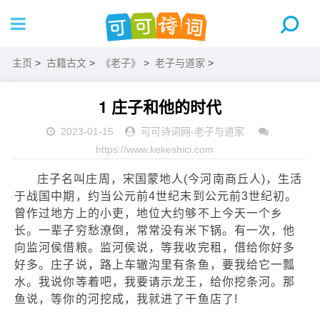
主页
>
古籍古文
>
《老子》
>
老子与道家
>
1 庄子和他的时代
2023-01-15
可可诗词网
-
老子与道家
https://www.kekeshici.com
庄子名叫庄周，宋国蒙地人(今河南商丘人)，生活
于战国中期，约当公元前4世纪末到公元前3世纪初。
曾作过地方上的小吏，地位大约够不上今天一个乡
长。一辈子穷愁潦倒，常常没有米下锅。有一次，他
向监河侯借粮。监河侯说，等我收完租，借给你好多
好多。庄子说，路上车辙沟里有条鱼，要我给它一瓢
水。我说你等着吧，我要请示龙王，给你挖条河。那
鱼说，等你的河挖成，我就进了干鱼店了!