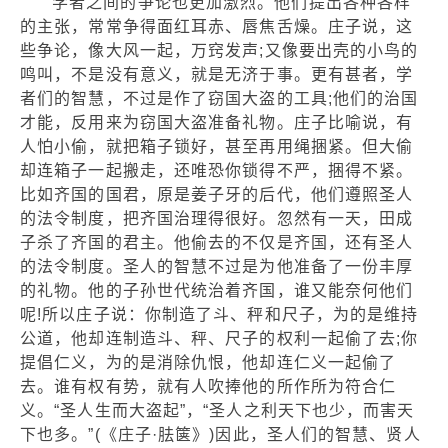
学者之间的争论也更加激烈。他们提出各种各样
的主张，常常争得面红耳赤、唇焦舌燥。庄子说，这
些争论，像大风一起，万窍发声;又像要出壳的小鸟的
鸣叫，不是没有意义，就是无济于事。更有甚者，学
者们的智慧，不过是作了窃国大盗的工具;他们的治国
才能，反用来为窃国大盗准备礼物。庄子比喻说，有
人怕小偷，就把箱子锁好，甚至再用绳捆紧。但大偷
却连箱子一起搬走，还唯恐你锁得不严，捆得不紧。
比如齐国的国君，原是姜子牙的后代，他们遵照圣人
的法令制度，把齐国治理得很好。忽然有一天，田成
子杀了齐国的君主。他偷去的不仅是齐国，还有圣人
的法令制度。圣人的智慧不过是为他准备了一份丰厚
的礼物。他的子孙世代统治着齐国，谁又能奈何他们
呢!所以庄子说：你制造了斗、秤和尺子，为的是维持
公道，他却连制造斗、秤、尺子的权利一起偷了去;你
提倡仁义，为的是消除仇恨，他却连仁义一起偷了
去。谁有权有势，就有人吹捧他的所作所为符合仁
义。“圣人生而大盗起”，“圣人之利天下也少，而害天
下也多。”(《庄子·胠箧》)因此，圣人们的智慧、贤人