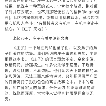
禽兽杂居的时代。庄子比老子更加激烈地反对文明的
成果。他说有个种菜的老人，宁肯挖个隧道、抱着罐
子到井底去取水，也不用那轻便省力的桔槔[jie gao洁
高]。因为桔槔是机械，能想到用机械取水，就会想到
用心机和人争斗：“有机械者必有机事，有机事者必有
机心。”(《庄子·天地》)
比起老子，庄子有着更深的悲哀。
《庄子》一书是庄周和他弟子们、以及弟子的弟
子们著作的结集。我们所说的庄子事迹和思想，主要
根据这本书。《庄子》的语言飘忽不定，变化多端，
诙谐奇特，妙趣横生。许多说法似乎荒唐，不近情
理，没有倾向，不着边际。他们认为天下是这样的沉
沦和污浊，无法正而八经地讲说，只能把深沉而广阔
的真情寄托于形形色色的寓言故事之中。书中的道
理，如广阔宏大的海洋，茫茫无边;如幽暗难测的深
渊，恍惚而浑厚，常常使人觉得言辞虽尽但余味无
穷。