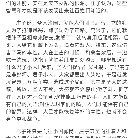
们的才能，实在是天下祸乱的根源。庄子认为，这些
智慧和才能是不该表现出来让百姓们知道的。
庄子说，圣人治国，就像人们驯马。马，它的毛
是为了抵御风寒，蹄子是为了走路。高兴了，它们就
把脖子互相摩来蹭去;发怒了，就转身用后腿相踢。后
来，人给它们戴上笼头，逼着它驮人、拉车，这就伤
害了马的本性。人在上古的时候，和禽兽杂居，一边
吃一边玩，吃饱了就拍着肚皮到处游荡，哪里知道有
什么君子小人! 后来，圣人们提倡仁义礼制，于是有了
是非好坏、君子小人。大家都要出人头地，于是就发
展智慧，互相争夺。造成这个局面，实在是圣人的过
错。所以，圣人不死，大盗就不会停止;砸了斗，折了
秤，人民才不会争竞;砍掉能工巧匠的手，人们才能保
有自己的灵巧;封住思想家们的嘴，人们才能保有自己
的智慧。这样，人民才能恢复淳朴的本性，也就不会
有争夺和战争。
老子还只是向往小国寡民，庄子甚至向往着人和