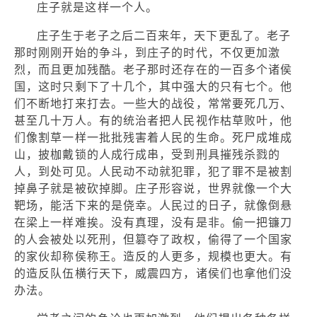
庄子就是这样一个人。
庄子生于老子之后二百来年，天下更乱了。老子
那时刚刚开始的争斗，到庄子的时代，不仅更加激
烈，而且更加残酷。老子那时还存在的一百多个诸侯
国，这时只剩下了十几个，其中强大的只有七个。他
们不断地打来打去。一些大的战役，常常要死几万、
甚至几十万人。有的统治者把人民视作枯草败叶，他
们像割草一样一批批残害着人民的生命。死尸成堆成
山，披枷戴锁的人成行成串，受到刑具摧残杀戮的
人，到处可见。人民动不动就犯罪，犯了罪不是被割
掉鼻子就是被砍掉脚。庄子形容说，世界就像一个大
靶场，能活下来的是侥幸。人民过的日子，就像倒悬
在梁上一样难挨。没有真理，没有是非。偷一把镰刀
的人会被处以死刑，但篡夺了政权，偷得了一个国家
的家伙却称侯称王。造反的人更多，规模也更大。有
的造反队伍横行天下，威震四方，诸侯们也拿他们没
办法。