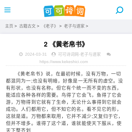
主页
>
古籍古文
>
《老子》
>
老子与道家
>
2 《黄老帛书》
2024-03-31
可可诗词网
-
老子与道家
https://www.kekeshici.com
《黄老帛书》说，在最初时候，没有万物，一切
都混同为一;也没有明暗，好像是一无所有的虚空。没
有形状，也没有名称。但它有个统一而不变的东西，
能适应各种各样的需要。鸟得了它会飞，鱼得了它会
游，万物得到它就有了生命，无论什么事得到它就会
成功。人们都用它，但不知它的名。看不见它的形，
这就是道。万物都来取用，它并不减少;又复归于它，
但并不增多。谁得了这个道，谁就能使天下服从，使
天下整齐划