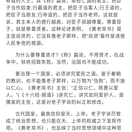
有道的人士。其《称》篇说，那些亡国的君主，把臣
子当作奴隶;行霸道的君主，把臣子当客人;行王道的，
把臣子当朋友;行帝道的，把臣子当作老师。这就是
说，君主本人的德行越高，对臣子就越尊重。尊重臣
子，就是尊重贤者。这种论述表明，《黄老帛书》是
主张尚贤的，它没有像老子那样，把“尚贤”看作是诱使
人民争竞的根源。
为什么要尊重贤才?《称》篇说，不用贤才，在战
争中，就将招致失败。当然，治国也不能成功。
要治理一个国家，必须讲究爱民之道。鉴于秦朝
的教训，也不能像老子那样，以万物为“刍狗”，而不施
以仁心。《黄老帛书》主张：“正信以仁，慈惠以爱
人。”(《十六经·顺道》)讲究仁，讲究如何爱护人，是
儒家的主张，这是对老子学说的纠正和修改。
古代国家，最高信仰是天、上帝。老子学说尽管
成了统治思想，也只能在天、上帝的权威之下发挥作
用。《黄老帛书》，也反映了当时思想领域中这种思