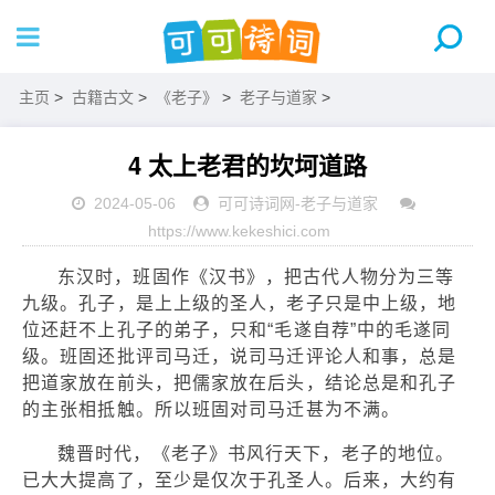
主页
>
古籍古文
>
《老子》
>
老子与道家
>
4 太上老君的坎坷道路
2024-05-06
可可诗词网
-
老子与道家
https://www.kekeshici.com
东汉时，班固作《汉书》，把古代人物分为三等
九级。孔子，是上上级的圣人，老子只是中上级，地
位还赶不上孔子的弟子，只和“毛遂自荐”中的毛遂同
级。班固还批评司马迁，说司马迁评论人和事，总是
把道家放在前头，把儒家放在后头，结论总是和孔子
的主张相抵触。所以班固对司马迁甚为不满。
魏晋时代，《老子》书风行天下，老子的地位。
已大大提高了，至少是仅次于孔圣人。后来，大约有