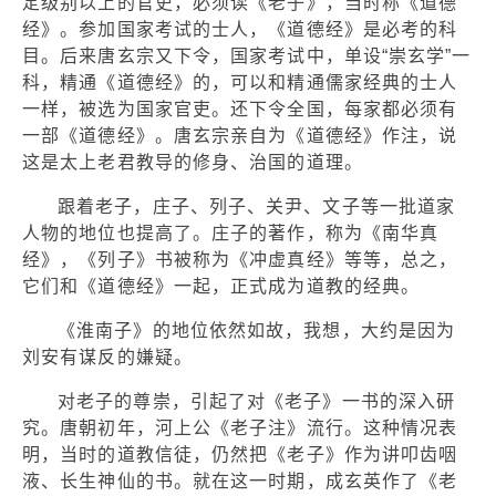
定级别以上的官吏，必须读《老子》，当时称《道德
经》。参加国家考试的士人，《道德经》是必考的科
目。后来唐玄宗又下令，国家考试中，单设“崇玄学”一
科，精通《道德经》的，可以和精通儒家经典的士人
一样，被选为国家官吏。还下令全国，每家都必须有
一部《道德经》。唐玄宗亲自为《道德经》作注，说
这是太上老君教导的修身、治国的道理。
跟着老子，庄子、列子、关尹、文子等一批道家
人物的地位也提高了。庄子的著作，称为《南华真
经》，《列子》书被称为《冲虚真经》等等，总之，
它们和《道德经》一起，正式成为道教的经典。
《淮南子》的地位依然如故，我想，大约是因为
刘安有谋反的嫌疑。
对老子的尊崇，引起了对《老子》一书的深入研
究。唐朝初年，河上公《老子注》流行。这种情况表
明，当时的道教信徒，仍然把《老子》作为讲叩齿咽
液、长生神仙的书。就在这一时期，成玄英作了《老