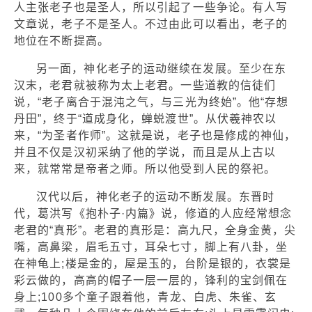
人主张老子也是圣人，所以引起了一些争论。有人写
文章说，老子不是圣人。不过由此可以看出，老子的
地位在不断提高。
另一面，神化老子的运动继续在发展。至少在东
汉末，老君就被称为太上老君。一些道教的信徒们
说，“老子离合于混沌之气，与三光为终始”。他“存想
丹田”，终于“道成身化，蝉蜕渡世”。从伏羲神农以
来，“为圣者作师”。这就是说，老子也是修成的神仙，
并且不仅是汉初采纳了他的学说，而且是从上古以
来，就常常是帝者之师。所以他受到人民的祭祀。
汉代以后，神化老子的运动不断发展。东晋时
代，葛洪写《抱朴子·内篇》说，修道的人应经常想念
老君的“真形”。老君的真形是：高九尺，全身金黄，尖
嘴，高鼻梁，眉毛五寸，耳朵七寸，脚上有八卦，坐
在神龟上;楼是金的，屋是玉的，台阶是银的，衣裳是
彩云做的，高高的帽子一层一层的，锋利的宝剑佩在
身上;100多个童子跟着他，青龙、白虎、朱雀、玄