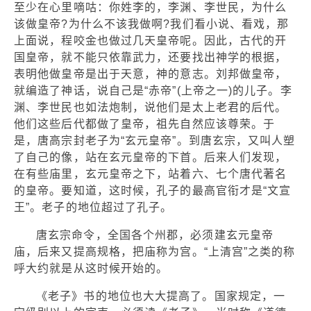
至少在心里嘀咕：你姓李的，李渊、李世民，为什么
该做皇帝?为什么不该我做啊?我们看小说、看戏，那
上面说，程咬金也做过几天皇帝呢。因此，古代的开
国皇帝，就不能只依靠武力，还要找出神学的根据，
表明他做皇帝是出于天意，神的意志。刘邦做皇帝，
就编造了神话，说自己是“赤帝”(上帝之一)的儿子。李
渊、李世民也如法炮制，说他们是太上老君的后代。
他们这些后代都做了皇帝，祖先自然应该尊荣。于
是，唐高宗封老子为“玄元皇帝”。到唐玄宗，又叫人塑
了自己的像，站在玄元皇帝的下首。后来人们发现，
在有些庙里，玄元皇帝之下，站着六、七个唐代著名
的皇帝。要知道，这时候，孔子的最高官衔才是“文宣
王”。老子的地位超过了孔子。
唐玄宗命令，全国各个州郡，必须建玄元皇帝
庙，后来又提高规格，把庙称为宫。“上清宫”之类的称
呼大约就是从这时候开始的。
《老子》书的地位也大大提高了。国家规定，一