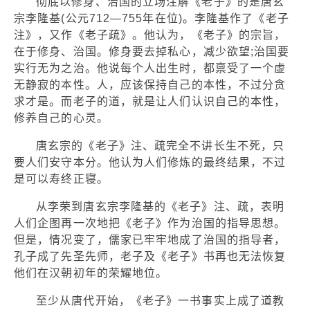
彻底以修身、治国的立场注解《老子》的是唐玄
宗李隆基(公元712—755年在位)。李隆基作了《老子
注》，又作《老子疏》。他认为，《老子》的宗旨，
在于修身、治国。修身要去掉私心，减少欲望;治国要
实行无为之治。他说每个人出生时，都禀受了一个虚
无静寂的本性。人，应该保持自己的本性，不过分贪
求才是。而老子的道，就是让人们认识自己的本性，
修养自己的心灵。
唐玄宗的《老子》注、疏完全不讲长生不死，只
要人们安守本分。他认为人们修炼的最终结果，不过
是可以寿终正寝。
从李荣到唐玄宗李隆基的《老子》注、疏，表明
人们企图再一次地把《老子》作为治国的指导思想。
但是，情况变了，儒家已牢牢地成了治国的指导者，
孔子成了先圣先师，老子及《老子》书再也无法恢复
他们在汉朝初年的荣耀地位。
至少从唐代开始，《老子》一书事实上成了道教