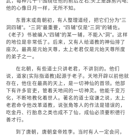
武，每种几十个围绕在他的前后左右;头上是霹雳闪电;
他的心像日月一样，无所不知。
东晋末或南朝初，有人整理道经，把它们分为“三
洞四辅”。“三洞”最重要，“四辅”仅是“三洞”的辅佐。
《老子》书被编入“四辅”的某一辅，不能入“洞”。这样
的地位是非常低了。后来，又有人给道教的神仙排了
座次。最高是元始天尊，太上老君仅是元始天尊所度
的弟子之一。
在北朝，有些道士只讲老君，不讲别的。他们
说，道家(实际指道教)起源于老子。天地开辟以前他就
存在，他住在最高的天上，是一切神仙的首领。他部
下有许多官吏，管着天地间的一切神灵。他能千变万
化，不断地教化着世人。著名的道士寇谦之说，太上
老君命令他改革道教，说张角等人的作法是错误的，
吃金丹、行胎息之类也成不了仙，成仙必须要积德行
善才行。
到了唐朝，唐朝皇帝姓李。当时有人一定会问，