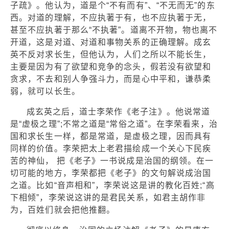
子疏》。他认为，道是个“不有而有”、“不无而无”的东
西。对道的理解，不应执著于有，也不应执著于无，
甚至不应执著于那么“不执著”。道离不开物，物也离不
开道，这是对道、对道和事物关系的正确理解。成玄
英不反对求长生，但他认为，人们之所以不能长生，
主要是因为有了欲望和竞争的念头，假若没有欲望和
贪求，不去和别人争强斗力，而是心中平和，谦恭柔
弱，就可以长生。
成玄英之后，道士李荣作《老子注》。他说常道
是“虚极之理”;不常之道是“常俗之道”。在李荣看来，治
国和求长生一样，都是常道，是虚极之理，因而具有
同样的价值。李荣把太上老君描绘成一个关心下民疾
苦的神仙， 把《老子》一书说成是治国的纲领。在一
切可能的地方，李荣都把《老子》的文句解说成治国
之道。比如“音声相和”，李荣说这是讲的教化百姓;“高
下相倾”，李荣说这讲的是君民关系，如君主胡作非
为，百姓们就会把他推翻。