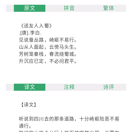
原文
拼音
繁体
《送友人入蜀》
.[唐].李白.
见说蚕丛路，崎岖不易行。
山从人面起，云傍马头生。
芳树笼秦栈，春流绕蜀城。
升沉应已定，不必问君平。
译文
注释
诗评
【译文】
听说到四川去的那条道路，十分崎岖险恶不易
通行。