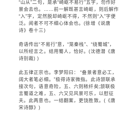
“山从”二句，是承“崎岖不易行”五字，勿作好
景会去也。……前一解既甚言崎岖，则后解作
“入”字，定然脱却崎岖不得，不然则“入”字便
泛。阅者不可不细心体会也。(徐增《说唐
诗》卷十三)
奇语传出“不易行”意，“笼秦栈”、“绕蜀城”，
以所经言之。结用蜀人，恰好。(沈德潜《唐
诗别裁) )
此五律正宗也。李梦阳曰： “叠景者意必工，
阔大者笔必细。”极得诗家微指。此诗颔联承
接次句，语意奇险，五、六则秾纤矣;颔联极
言蜀道之难，五、六又见风景可乐，以慰征
夫。此两意也。一结翻案，更饶胜致。(《唐
宋诗醇》)