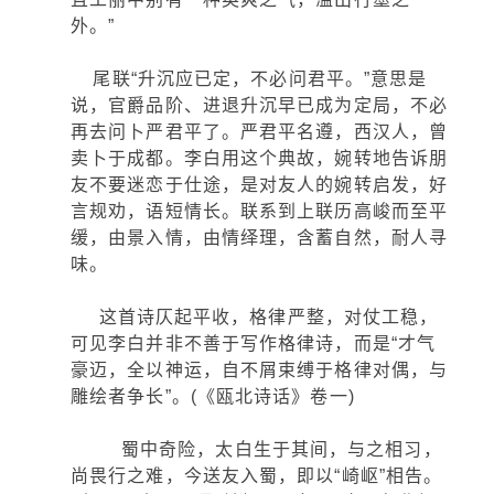
外。”
尾联“升沉应已定，不必问君平。”意思是
说，官爵品阶、进退升沉早已成为定局，不必
再去问卜严君平了。严君平名遵，西汉人，曾
卖卜于成都。李白用这个典故，婉转地告诉朋
友不要迷恋于仕途，是对友人的婉转启发，好
言规劝，语短情长。联系到上联历高峻而至平
缓，由景入情，由情绎理，含蓄自然，耐人寻
味。
这首诗仄起平收，格律严整，对仗工稳，
可见李白并非不善于写作格律诗，而是“才气
豪迈，全以神运，自不屑束缚于格律对偶，与
雕绘者争长”。(《瓯北诗话》卷一)
蜀中奇险，太白生于其间，与之相习，
尚畏行之难，今送友入蜀，即以“崎岖”相告。