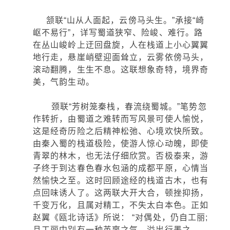
颔联“山从人面起，云傍马头生。”承接“崎
岖不易行”，详写蜀道狭窄、险峻、难行。路
在丛山峻岭上迂回盘旋，人在栈道上小心翼翼
地行走，悬崖峭壁迎面耸立，云雾依傍马头，
滚动翻腾，生生不息。这联想象奇特，境界奇
美，气韵生动。
颈联“芳树笼秦栈，春流绕蜀城。”笔势忽
作转折，由蜀道之难转而写风景可使人愉悦，
这是经奇历险之后精神松弛、心境欢快所致。
由秦入蜀的栈道极险，使游人惊心动魄，即使
青翠的林木，也无法仔细欣赏。否极泰来，游
子终于到达春色春水包涵的成都平原，心情当
然愉快之至。这时回顾途经的栈道古木，也有
点回味诱人了。这两联大开大合，顿挫抑扬，
千变万化，且属对精工，不失太白本色。正如
赵翼《瓯北诗话》所说： “对偶处，仍自工丽;
且工丽中别有一种英爽之气，溢出行墨之