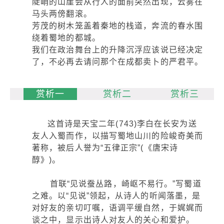
陡峭的山崖会从行人的面前突然出现，云雾在
马头两傍翻滚。
芳茂的树木笼盖着秦地的栈道，奔流的春水围
绕着蜀地的都城。
我们在政治舞台上的升降沉浮应该说已经决定
了，不必再去请问那个在成都卖卜的严君平。
赏析一
赏析二
赏析三
这首诗是天宝二年(743)李白在长安为送
友人入蜀而作，以描写蜀地山川的险峻奇美而
著称，被后人誉为“五律正宗”(《唐宋诗
醇》)。
首联“见说蚕丛路，崎岖不易行。”写蜀道
之难。以“见说”领起，从诗人的听闻落墨，是
对好友的亲切叮嘱，语调平缓自然，于娓娓而
谈之中，显示出诗人对友人的关心和爱护。