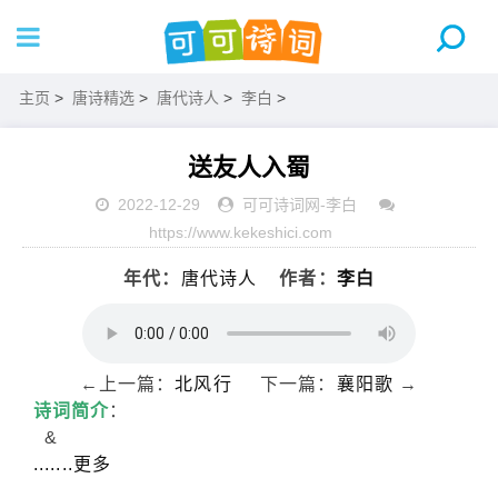
主页
>
唐诗精选
>
唐代诗人
>
李白
>
送友人入蜀
2022-12-29
可可诗词网
-
李白
https://www.kekeshici.com
年代：
唐代诗人
作者：
李白
←上一篇：
北风行
下一篇：
襄阳歌
→
诗词简介
：
&
.......更多