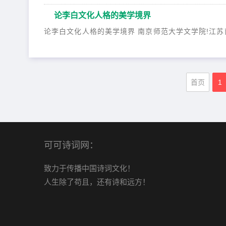
论李白文化人格的美学境界
论李白文化人格的美学境界 南京师范大学文学院!江苏南京2
首页
1
可可诗词网：
致力于传播中国诗词文化！
人生除了苟且，还有诗和远方！