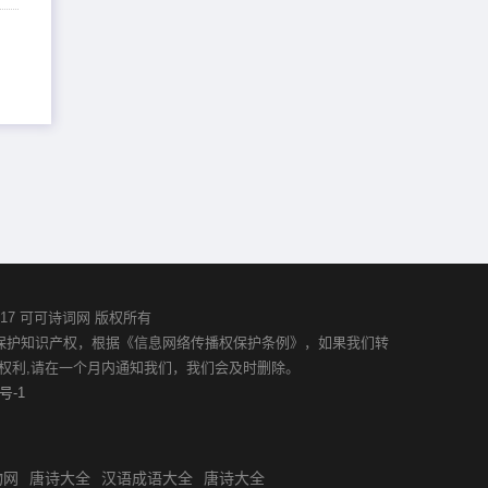
02-2017 可可诗词网 版权所有
并保护知识产权，根据《信息网络传播权保护条例》，如果我们转
权利,请在一个月内通知我们，我们会及时删除。
号-1
物网
唐诗大全
汉语成语大全
唐诗大全