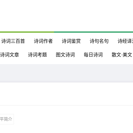
诗词三百首
诗词作者
诗词鉴赏
诗句名句
诗经译
诗词文章
诗词考题
图文诗词
每日诗词
散文·美文
平简介