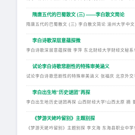
隋唐五代的巴蜀散文 (三) ——李白散文简论
隋唐五代的巴蜀散文 (三) 李白散文简论 渝州大学中文系!
李白诗歌深层意蕴探微
李白诗歌深层意蕴探微 李萍 东北财经大学财经文秘系!辽宁
试论李白诗歌悲剧性的特殊审美涵义
试论李白诗歌悲剧性的特殊审美涵义 张福庆 北京外交学院中
李白出生地“历史谜团”再探
李白出生地历史谜团再探 山西财经大学!山西太原 摘 要： 
《梦游天姥吟留别》主题别探
《梦游天姥吟留别》主题别探 李文海 东海县职业中学!江苏东