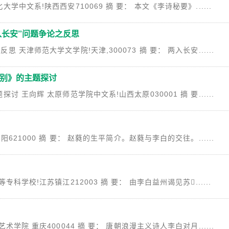
文系!陕西西安710069 摘 要： 本文《李诗秘要》......
入长安”问题争论之反思
津师范大学文学院!天津,300073 摘 要： 两入长安......
留别》的主题探讨
王向辉 太原师范学院中文系!山西太原030001 摘 要......
21000 摘 要： 赵蕤的生平简介。赵蕤与李白的交往。......
学校!江苏镇江212003 摘 要： 由李白益州谒见苏......
院 重庆400044 摘 要： 唐朝浪漫主义诗人李白对月......