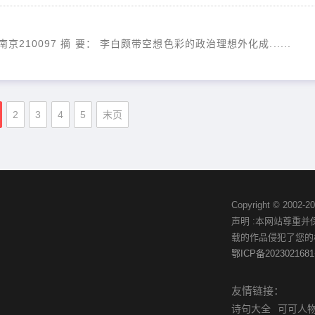
10097 摘 要： 李白颇带空想色彩的政治理想外化成......
2
3
4
5
末页
Copyright © 20
声明 :本网站尊重
载的作品侵犯了您的
鄂ICP备2023021681
友情链接：
诗句大全
可可人