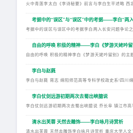
火中青莲李太白《李诗秘要》前言与李白生平述略 西北大学中
考据中的“误区”与“误区”中的考据——李白“两
考据中的误区与误区中的考据李白两入长安问题争论之反思 天
自由的呼唤 积极的精神——李白《梦游天姥吟
自由的呼唤 积极的精神李白《梦游天姥吟留别》的主题探讨 
李白与赵蕤
李白与赵蕤 蒋志 绵阳师范高等专科学校政史系!四川绵阳6
李白仗剑远游初期两次去蜀出峡臆说
李白仗剑远游初期两次去蜀出峡臆说 乔长阜 镇江市高等专科
清水出芙蓉 天然去雕饰——李白咏月诗赏析
清水出芙蓉 天然去雕饰李白咏月诗赏析 重庆大学人文艺术学