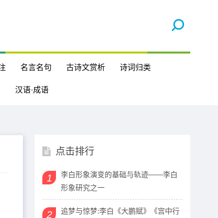
注
名言名句
古诗文赏析
诗词归类
汉语·成语
点击排行
李白形象演变的基础与轨迹——李白
1
形象研究之一
追梦与惊梦:李白《大鹏赋》《宫中行
2