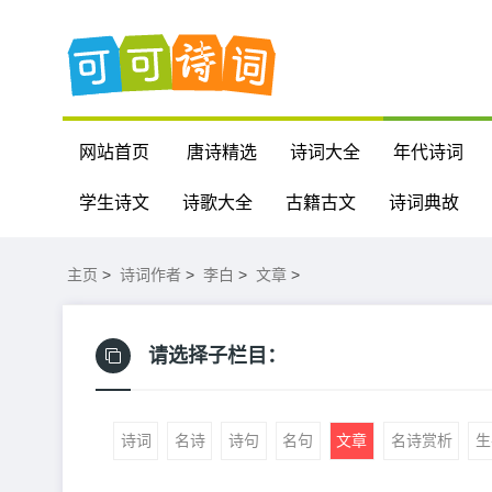
网站首页
唐诗精选
诗词大全
年代诗词
学生诗文
诗歌大全
古籍古文
诗词典故
主页
>
诗词作者
>
李白
>
文章
>
请选择子栏目：
诗词
名诗
诗句
名句
文章
名诗赏析
生