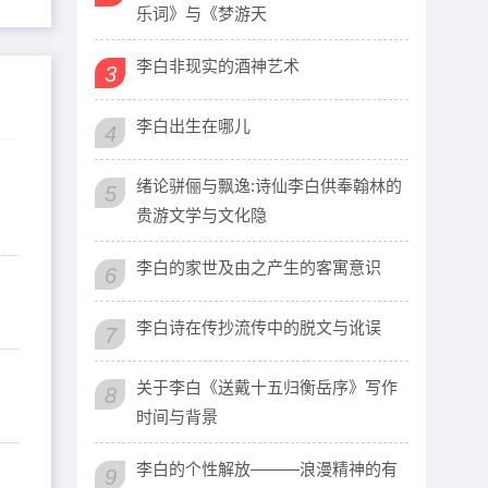
乐词》与《梦游天
李白非现实的酒神艺术
3
李白出生在哪儿
4
绪论骈俪与飘逸:诗仙李白供奉翰林的
5
贵游文学与文化隐
李白的家世及由之产生的客寓意识
6
李白诗在传抄流传中的脱文与讹误
7
关于李白《送戴十五归衡岳序》写作
8
时间与背景
李白的个性解放———浪漫精神的有
9