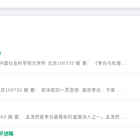
》
会科学院文学所 北京100732 摘 要： 《李白与杜甫......
732 摘 要： 郭沫若的一贯思想 :喜欢李白 , 不甚......
3 摘 要： 孟浩然是李白最尊崇的盛唐诗人之一。孟浩然......
平述略