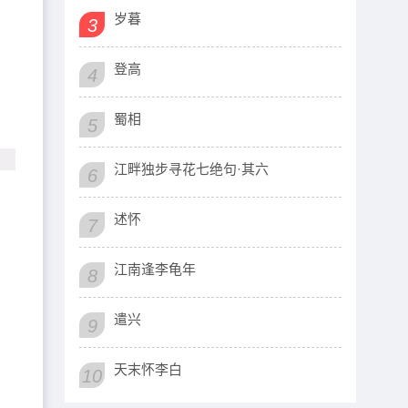
岁暮
3
登高
4
蜀相
5
江畔独步寻花七绝句·其六
6
述怀
7
江南逢李龟年
8
遣兴
9
天末怀李白
10