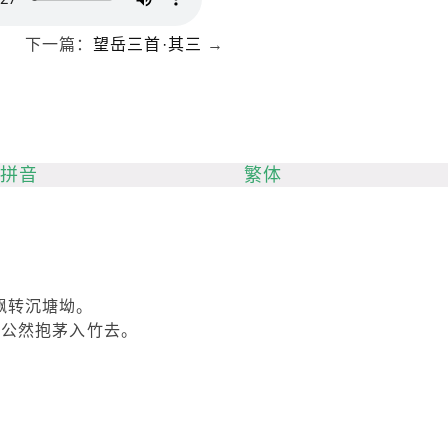
下一篇：
望岳三首·其三
→
拼音
繁体
飘转沉塘坳。
 公然抱茅入竹去。