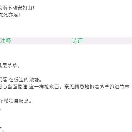
雨不动安如山!
冻死亦足!
注释
诗评
几层茅草。
落 在低洼的池塘。
忍心当面像强 盗一样抢东西，毫无顾忌地抱着茅草跑进竹林
拐杖独自叹息。
。
了。