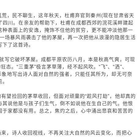
饥荒，民不聊生，这年秋天，杜甫弃官到秦州(现在甘肃省天
到了四川。在亲友的帮助下，杜甫在成都西郊的浣花溪畔建起
这种表面上的安逸，掩饰不住他的贫穷，更不能冲淡他那一
天，一场暴风雨袭击了他的茅屋，再一次把他从浪漫的隐居生活
写下了这首诗。
写它破坏茅屋。成都平原农历八月，本是秋高气爽，可现
狂态。“三重茅”极言茅草薄，经不起风吹。“飞”、“洒”、
”，都形象地写出诗人面对自然的强者，只能任其所为，却无可奈
前。
望捡回的茅草收回，但面对顽童的“趁风打劫”，他却真的
与其说他是与孩子们生气，倒不如说他在生自己的气。他恨
国于家都没有用。总之，焦灼之后，心中涌出悲哀和苦苦的
来，诗人收回视线，不再关注大自然的风云变化，而把心