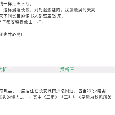
线一样连绵不断。
，这样漫漫长夜，到处湿漉漉的，我怎能挨到天亮!
天下间贫苦的读书人都遮盖起 来，
房子都安稳得像山一样。
死也甘心啊!
赏析二
赏析三
河南巩县，一度居住在长安城南少陵附近，曾自称“少陵野
最优秀的诗人之一。其中《三吏》《三别》《茅屋为秋风所破