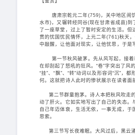
【鉴赏】
唐肃宗乾元二年(759)，关中地区闹
水市)，又辗转经同谷(现在甘肃省成县)
了一座草堂，过上了暂时安定的生活。但
贯的忧国忧民情怀，上元二年(761)秋
中敲醒，让他面对现实，让他忧思，于是
第一节秋风破茅。先从风写起，接着就
在却刮起了怒吼的狂风。“卷”字突出了风的
“挂”、“飘”、“转”动词以及形容词“沉
何。这就把诗人此时的惨状展示在读者面
第二节群童抱茅。诗人本把秋风吹走的有
动了肝火。它如实地写出了自己的失态。
自己年迈体衰，生活无依，一事无成，于
思索。
第三节写长夜难眠。大风过后，黑云涌