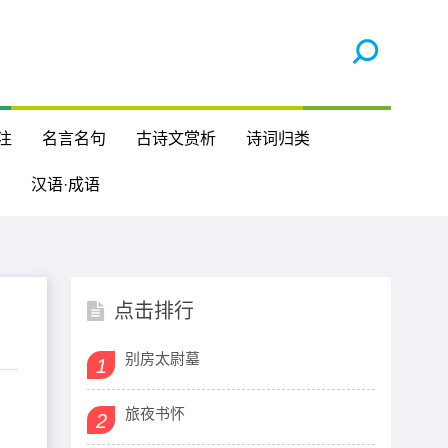
注
名言名句
古诗文赏析
诗词归类
汉语·成语
点击排行
别房太尉墓
1
旅夜书怀
2