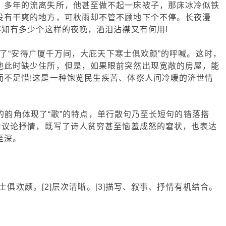
，多年的流离失所，他甚至做不起一床被子，那床冰冷似铁
没有干爽的地方，可秋雨却不管不顾地下个不停。长夜漫
不知有多少个这样的夜晚，洒泪沾襟又有何用!
“安得广厦千万间，大庇天下寒士俱欢颜”的呼喊。这时，
他此时缺少住所，但是，如果眼前突然出现宽敞的房屋，能
而不足惜!这是一种饱览民生疾苦、体察人间冷暖的济世情
角体现了“歌”的特点，单行散句乃至长短句的错落搭
后议论抒情，既写了诗人贫穷甚至恼羞成怒的窘状，也表达
至深。
俱欢颜。[2]层次清晰。[3]描写、叙事、抒情有机结合。