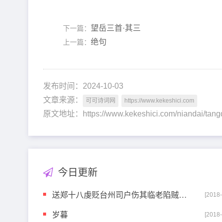
望岳三首·其三
下一篇：
绝句
上一篇：
发布时间：2024-10-03
文章来源：
可可诗词网
https://www.kekeshici.com
原文地址：https://www.kekeshici.com/niandai/t
今日更新
送郑十八虔贬台州司户伤其临老陷贼之故阙为面别情见于
[2018
岁暮
[2018