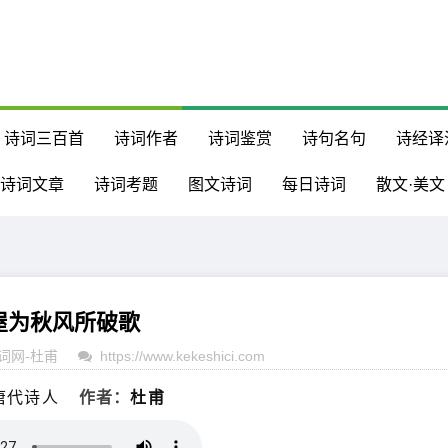
诗词三百首
诗词作者
诗词鉴赏
诗句名句
诗经译
诗词文章
诗词考题
图文诗词
每日诗词
散文·美文
屋为秋风所破歌
词网
-
杜甫
https://www.kekeshici.com
唐代诗人
作者：
杜甫