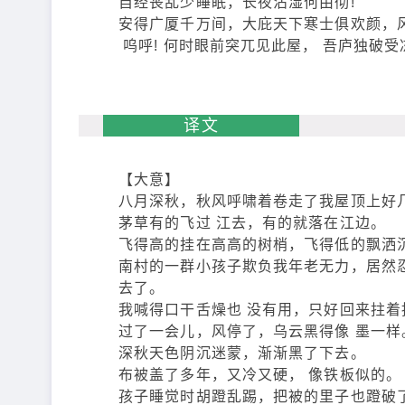
自经丧乱少睡眠，长夜沾湿何由彻!
安得广厦千万间，大庇天下寒士俱欢颜，风
呜呼! 何时眼前突兀见此屋， 吾庐独破受
译文
【大意】
八月深秋，秋风呼啸着卷走了我屋顶上好
茅草有的飞过 江去，有的就落在江边。
飞得高的挂在高高的树梢，飞得低的飘洒沉
南村的一群小孩子欺负我年老无力，居然
去了。
我喊得口干舌燥也 没有用，只好回来拄着
过了一会儿，风停了，乌云黑得像 墨一样
深秋天色阴沉迷蒙，渐渐黑了下去。
布被盖了多年，又冷又硬， 像铁板似的。
孩子睡觉时胡蹬乱踢，把被的里子也蹬破