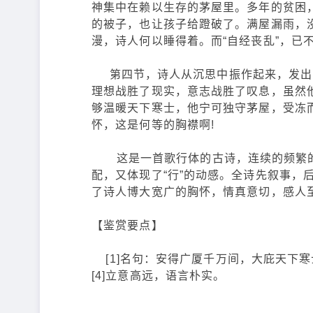
神集中在赖以生存的茅屋里。多年的贫困
的被子，也让孩子给蹬破了。满屋漏雨，
漫，诗人何以睡得着。而“自经丧乱”，已
第四节，诗人从沉思中振作起来，发出了
理想战胜了现实，意志战胜了叹息，虽然
够温暖天下寒士，他宁可独守茅屋，受冻
怀，这是何等的胸襟啊!
这是一首歌行体的古诗，连续的频繁的韵
配，又体现了“行”的动感。全诗先叙事，
了诗人博大宽广的胸怀，情真意切，感人
【鉴赏要点】
[1]名句：安得广厦千万间，大庇天下寒士
[4]立意高远，语言朴实。