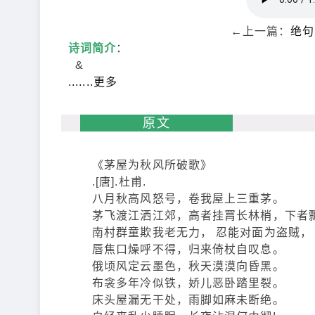
←上一篇：
绝句
诗词简介
：
&
.......更多
原文
《茅屋为秋风所破歌》
.[唐].杜甫.
八月秋高风怒号，卷我屋上三重茅。
茅飞渡江洒江郊，高者挂罥长林梢，下者
南村群童欺我老无力， 忍能对面为盗贼，
唇焦口燥呼不得，归来倚杖自叹息。
俄顷风定云墨色，秋天漠漠向昏黑。
布衾多年冷似铁，娇儿恶卧踏里裂。
床头屋漏无干处，雨脚如麻未断绝。