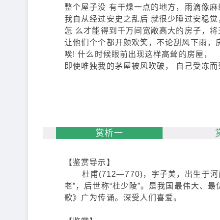
整个屋子没 有干燥一点的地方，雨滴像麻
我自从经过安史之乱后 就很少睡过安稳觉
怎 么才能得到千万间宽敞高大的房子，将
让他们个个都开颜欢笑，不论刮风下雨，
唉! 什么时候眼前出现这样高耸的房屋，
即使唯独我的茅屋被风吹破， 自己受冻而
赏析一
【鉴赏导示】
杜甫(712—770)，字子美，出生于
老”，后世称“杜少陵”。是我国最伟大、
歌》广为传诵。深受人们喜爱。